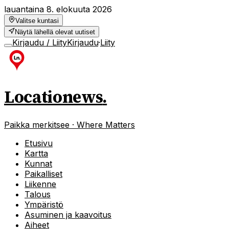
lauantaina 8. elokuuta 2026
Valitse kuntasi
Näytä lähellä olevat uutiset
Kirjaudu / Liity
Kirjaudu
·
Liity
Locationews
.
Paikka merkitsee · Where Matters
Etusivu
Kartta
Kunnat
Paikalliset
Liikenne
Talous
Ympäristö
Asuminen ja kaavoitus
Aiheet