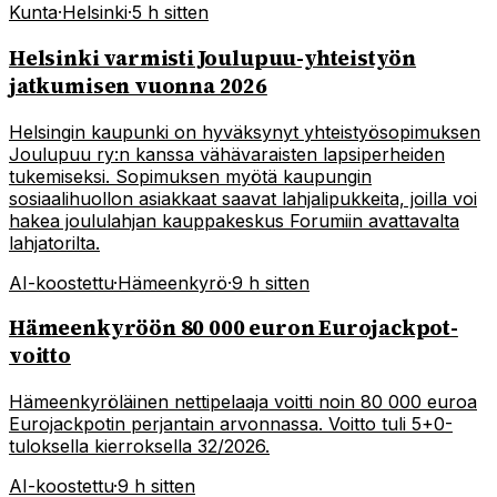
Kunta
·
Helsinki
·
5 h sitten
Helsinki varmisti Joulupuu-yhteistyön
jatkumisen vuonna 2026
Helsingin kaupunki on hyväksynyt yhteistyösopimuksen
Joulupuu ry:n kanssa vähävaraisten lapsiperheiden
tukemiseksi. Sopimuksen myötä kaupungin
sosiaalihuollon asiakkaat saavat lahjalipukkeita, joilla voi
hakea joululahjan kauppakeskus Forumiin avattavalta
lahjatorilta.
AI-koostettu
·
Hämeenkyrö
·
9 h sitten
Hämeenkyröön 80 000 euron Eurojackpot-
voitto
Hämeenkyröläinen nettipelaaja voitti noin 80 000 euroa
Eurojackpotin perjantain arvonnassa. Voitto tuli 5+0-
tuloksella kierroksella 32/2026.
AI-koostettu
·
9 h sitten