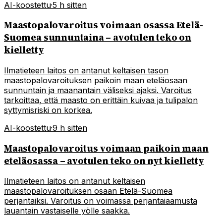
AI-koostettu
·
5 h sitten
Maastopalovaroitus voimaan osassa Etelä-
Suomea sunnuntaina – avotulen teko on
kielletty
Ilmatieteen laitos on antanut keltaisen tason
maastopalovaroituksen paikoin maan eteläosaan
sunnuntain ja maanantain väliseksi ajaksi. Varoitus
tarkoittaa, että maasto on erittäin kuivaa ja tulipalon
syttymisriski on korkea.
AI-koostettu
·
9 h sitten
Maastopalovaroitus voimaan paikoin maan
eteläosassa – avotulen teko on nyt kielletty
Ilmatieteen laitos on antanut keltaisen
maastopalovaroituksen osaan Etelä-Suomea
perjantaiksi. Varoitus on voimassa perjantaiaamusta
lauantain vastaiselle yölle saakka.