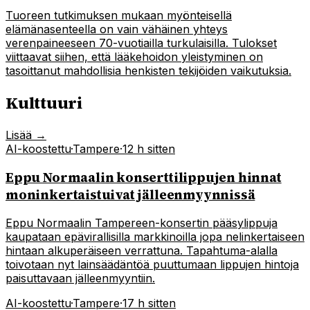
Tuoreen tutkimuksen mukaan myönteisellä
elämänasenteella on vain vähäinen yhteys
verenpaineeseen 70-vuotiailla turkulaisilla. Tulokset
viittaavat siihen, että lääkehoidon yleistyminen on
tasoittanut mahdollisia henkisten tekijöiden vaikutuksia.
Kulttuuri
Lisää →
AI-koostettu
·
Tampere
·
12 h sitten
Eppu Normaalin konserttilippujen hinnat
moninkertaistuivat jälleenmyynnissä
Eppu Normaalin Tampereen-konsertin pääsylippuja
kaupataan epävirallisilla markkinoilla jopa nelinkertaiseen
hintaan alkuperäiseen verrattuna. Tapahtuma-alalla
toivotaan nyt lainsäädäntöä puuttumaan lippujen hintoja
paisuttavaan jälleenmyyntiin.
AI-koostettu
·
Tampere
·
17 h sitten