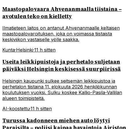
Maastopalovaara Ahvenanmaalla tiistaina –
avotulen teko on kielletty
Ilmatieteen laitos on antanut Ahvenanmaalle keltaisen
maastopalovaroituksen, joka on voimassa tiistaista
keskiviikon vastaiselle yölle saakka.
Kunta
·
Helsinki
·
11 h sitten
Useita leikkipuistoja ja perhetalo suljetaan
päiväksi Helsingin keskisessä suurpiirissä
Helsingin kaupunki sulkee seitsemän leikkipuistoa ja
perhetalon tiistaina 11. elokuuta 2026 henkilökunnan
koulutuksen vuoksi. Sulku koskee Kallio-Pasila-Vallilan
alueen toimipisteitä.
AI-koostettu
·
11 h sitten
Turussa kadonneen miehen auto löytyi
Paraisilta – poliisi kaipaa havaintoja Airiston