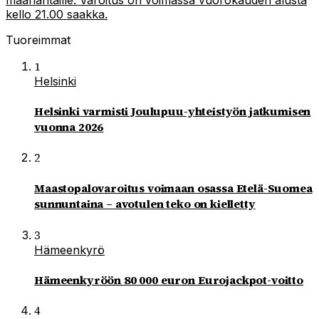
kello 21.00 saakka.
Tuoreimmat
1
Helsinki
Helsinki varmisti Joulupuu-yhteistyön jatkumisen
vuonna 2026
2
Maastopalovaroitus voimaan osassa Etelä-Suomea
sunnuntaina – avotulen teko on kielletty
3
Hämeenkyrö
Hämeenkyröön 80 000 euron Eurojackpot-voitto
4