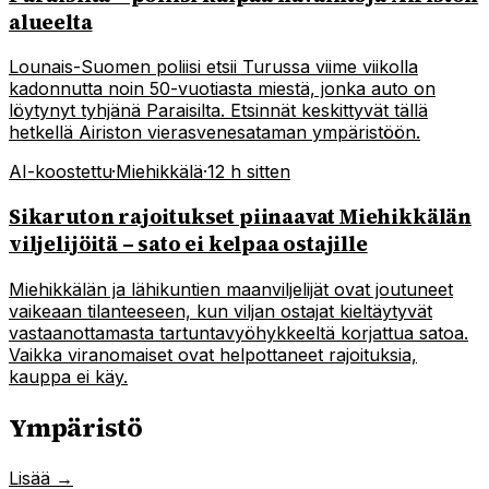
alueelta
Lounais-Suomen poliisi etsii Turussa viime viikolla
kadonnutta noin 50-vuotiasta miestä, jonka auto on
löytynyt tyhjänä Paraisilta. Etsinnät keskittyvät tällä
hetkellä Airiston vierasvenesataman ympäristöön.
AI-koostettu
·
Miehikkälä
·
12 h sitten
Sikaruton rajoitukset piinaavat Miehikkälän
viljelijöitä – sato ei kelpaa ostajille
Miehikkälän ja lähikuntien maanviljelijät ovat joutuneet
vaikeaan tilanteeseen, kun viljan ostajat kieltäytyvät
vastaanottamasta tartuntavyöhykkeeltä korjattua satoa.
Vaikka viranomaiset ovat helpottaneet rajoituksia,
kauppa ei käy.
Ympäristö
Lisää →