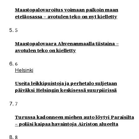
Maastopalovaroitus voimaan paikoin maan
eteläosassa – avotulen teko on nyt kielletty
5
Maastopalovaara Ahvenanmaalla tiistaina –
avotulen teko on kielletty
6
Helsinki
Useita leikkipuistoja ja perhetalo suljetaan
päiväksi Helsingin keskisessä suurpiirissä
7
Turussa kadonneen miehen auto löytyi Paraisilta
– poliisi kaipaa havaintoja Airiston alueelta
8