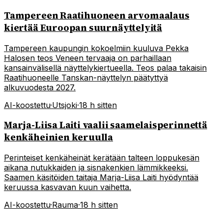
Tampereen Raatihuoneen arvomaalaus
kiertää Euroopan suurnäyttelyitä
Tampereen kaupungin kokoelmiin kuuluva Pekka
Halosen teos Veneen tervaaja on parhaillaan
kansainvälisellä näyttelykiertueella. Teos palaa takaisin
Raatihuoneelle Tanskan-näyttelyn päätyttyä
alkuvuodesta 2027.
AI-koostettu
·
Utsjoki
·
18 h sitten
Marja-Liisa Laiti vaalii saamelaisperinnettä
kenkäheinien keruulla
Perinteiset kenkäheinät kerätään talteen loppukesän
aikana nutukkaiden ja sisnakenkien lämmikkeeksi.
Saamen käsitöiden taitaja Marja-Liisa Laiti hyödyntää
keruussa kasvavan kuun vaihetta.
AI-koostettu
·
Rauma
·
18 h sitten