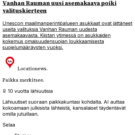
Vanhan Rauman uusi asemakaava poiki
valituskierteen
Unescon maailmanperintöalueen asukkaat ovat jättäneet
useita valituksia Vanhan Rauman uudesta
asemakaavasta. Kiistan ytimessä on asukkaiden
kokemus omaisuudensuojan loukkaamisesta
suojelumääräysten vuoksi.
Locationews
.
Paikka merkitsee.
10 vuotta lähiuutisia
Lähiuutiset suoraan paikkakuntasi kohdalta. AI auttaa
kokoamaan julkisista lähteistä, kansalaiset täydentävät
omilla jutuillaan.
Selaa