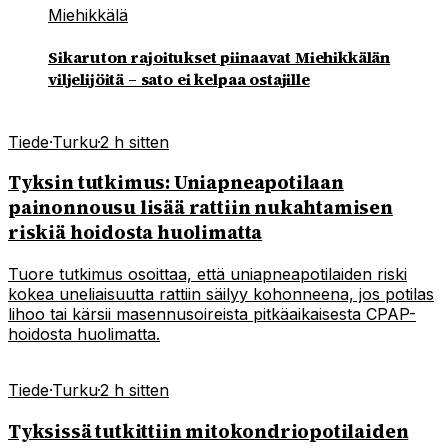
Miehikkälä
Sikaruton rajoitukset piinaavat Miehikkälän
viljelijöitä – sato ei kelpaa ostajille
Tiede
·
Turku
·
2 h sitten
Tyksin tutkimus: Uniapneapotilaan
painonnousu lisää rattiin nukahtamisen
riskiä hoidosta huolimatta
Tuore tutkimus osoittaa, että uniapneapotilaiden riski
kokea uneliaisuutta rattiin säilyy kohonneena, jos potilas
lihoo tai kärsii masennusoireista pitkäaikaisesta CPAP-
hoidosta huolimatta.
Tiede
·
Turku
·
2 h sitten
Tyksissä tutkittiin mitokondriopotilaiden