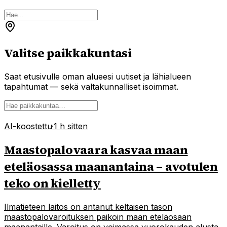
Valitse paikkakuntasi
Saat etusivulle oman alueesi uutiset ja lähialueen
tapahtumat — sekä valtakunnalliset isoimmat.
AI-koostettu
·
1 h sitten
Maastopalovaara kasvaa maan
eteläosassa maanantaina – avotulen
teko on kielletty
Ilmatieteen laitos on antanut keltaisen tason
maastopalovaroituksen paikoin maan eteläosaan
maanantaille. Varoitus on voimassa vuorokauden alusta