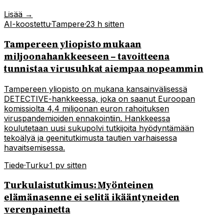
Lisää →
AI-koostettu
·
Tampere
·
23 h sitten
Tampereen yliopisto mukaan
miljoonahankkeeseen – tavoitteena
tunnistaa virusuhkat aiempaa nopeammin
Tampereen yliopisto on mukana kansainvälisessä
DETECTIVE-hankkeessa, joka on saanut Euroopan
komissiolta 4,4 miljoonan euron rahoituksen
viruspandemioiden ennakointiin. Hankkeessa
koulutetaan uusi sukupolvi tutkijoita hyödyntämään
tekoälyä ja geenitutkimusta tautien varhaisessa
havaitsemisessa.
Tiede
·
Turku
·
1 pv sitten
Turkulaistutkimus: Myönteinen
elämänasenne ei selitä ikääntyneiden
verenpainetta