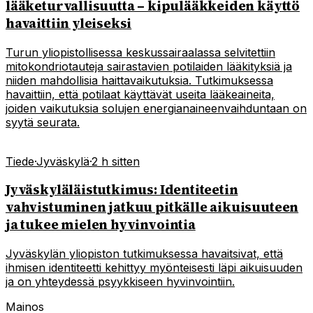
lääketurvallisuutta – kipulääkkeiden käyttö
havaittiin yleiseksi
Turun yliopistollisessa keskussairaalassa selvitettiin
mitokondriotauteja sairastavien potilaiden lääkityksiä ja
niiden mahdollisia haittavaikutuksia. Tutkimuksessa
havaittiin, että potilaat käyttävät useita lääkeaineita,
joiden vaikutuksia solujen energianaineenvaihduntaan on
syytä seurata.
Tiede
·
Jyväskylä
·
2 h sitten
Jyväskyläläistutkimus: Identiteetin
vahvistuminen jatkuu pitkälle aikuisuuteen
ja tukee mielen hyvinvointia
Jyväskylän yliopiston tutkimuksessa havaitsivat, että
ihmisen identiteetti kehittyy myönteisesti läpi aikuisuuden
ja on yhteydessä psyykkiseen hyvinvointiin.
Mainos