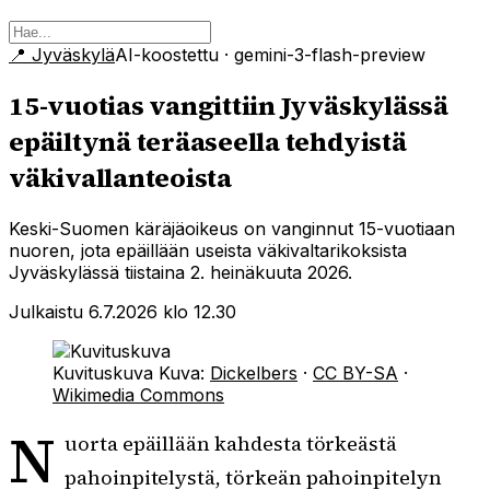
📍
Jyväskylä
AI-koostettu
· gemini-3-flash-preview
15-vuotias vangittiin Jyväskylässä
epäiltynä teräaseella tehdyistä
väkivallanteoista
Keski-Suomen käräjäoikeus on vanginnut 15-vuotiaan
nuoren, jota epäillään useista väkivaltarikoksista
Jyväskylässä tiistaina 2. heinäkuuta 2026.
Julkaistu 6.7.2026 klo 12.30
Kuvituskuva
Kuva:
Dickelbers
·
CC BY-SA
·
Wikimedia Commons
N
uorta epäillään kahdesta törkeästä
pahoinpitelystä, törkeän pahoinpitelyn