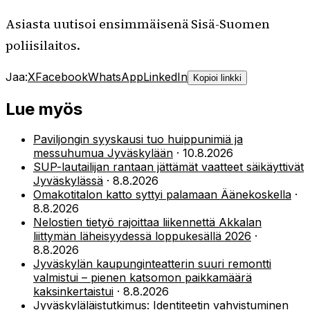
Asiasta uutisoi ensimmäisenä Sisä-Suomen
poliisilaitos.
Jaa:
X
Facebook
WhatsApp
LinkedIn
Kopioi linkki
Lue myös
Paviljongin syyskausi tuo huippunimiä ja
messuhumua Jyväskylään
·
10.8.2026
SUP-lautailijan rantaan jättämät vaatteet säikäyttivät
Jyväskylässä
·
8.8.2026
Omakotitalon katto syttyi palamaan Äänekoskella
·
8.8.2026
Nelostien tietyö rajoittaa liikennettä Akkalan
liittymän läheisyydessä loppukesällä 2026
·
8.8.2026
Jyväskylän kaupunginteatterin suuri remontti
valmistui – pienen katsomon paikkamäärä
kaksinkertaistui
·
8.8.2026
Jyväskyläläistutkimus: Identiteetin vahvistuminen