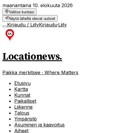
maanantaina 10. elokuuta 2026
Valitse kuntasi
Näytä lähellä olevat uutiset
Kirjaudu / Liity
Kirjaudu
·
Liity
Locationews
.
Paikka merkitsee · Where Matters
Etusivu
Kartta
Kunnat
Paikalliset
Liikenne
Talous
Ympäristö
Asuminen ja kaavoitus
Aiheet