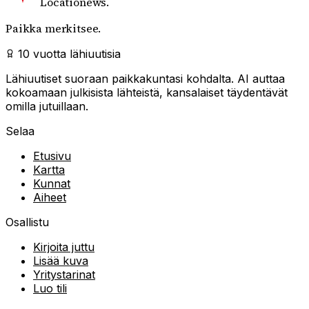
Locationews
.
Paikka merkitsee.
10 vuotta lähiuutisia
Lähiuutiset suoraan paikkakuntasi kohdalta. AI auttaa
kokoamaan julkisista lähteistä, kansalaiset täydentävät
omilla jutuillaan.
Selaa
Etusivu
Kartta
Kunnat
Aiheet
Osallistu
Kirjoita juttu
Lisää kuva
Yritystarinat
Luo tili