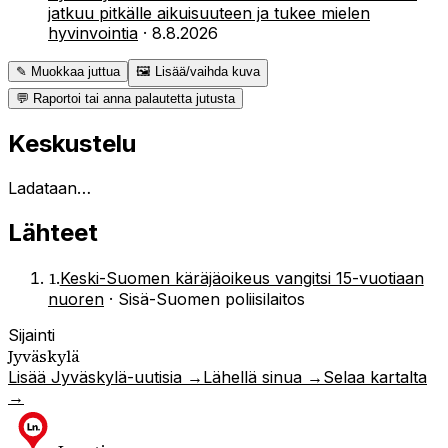
jatkuu pitkälle aikuisuuteen ja tukee mielen
hyvinvointia
·
8.8.2026
✎ Muokkaa juttua
🖼 Lisää/vaihda kuva
💬 Raportoi tai anna palautetta jutusta
Keskustelu
Ladataan…
Lähteet
1
.
Keski-Suomen käräjäoikeus vangitsi 15-vuotiaan
nuoren
·
Sisä-Suomen poliisilaitos
Sijainti
Jyväskylä
Lisää
Jyväskylä
-uutisia →
Lähellä sinua →
Selaa kartalta
→