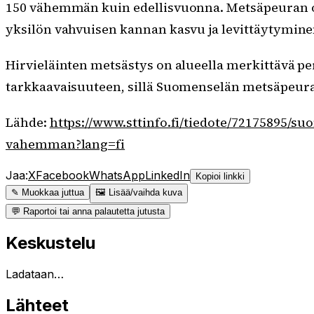
150 vähemmän kuin edellisvuonna. Metsäpeuran os
yksilön vahvuisen kannan kasvu ja levittäytymine
Hirvieläinten metsästys on alueella merkittävä per
tarkkaavaisuuteen, sillä Suomenselän metsäpeurat o
Lähde:
https://www.sttinfo.fi/tiedote/72175895/
vahemman?lang=fi
Jaa:
X
Facebook
WhatsApp
LinkedIn
Kopioi linkki
✎ Muokkaa juttua
🖼 Lisää/vaihda kuva
💬 Raportoi tai anna palautetta jutusta
Keskustelu
Ladataan…
Lähteet