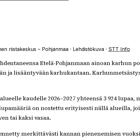
en riistakeskus – Pohjanmaa
·
Lehdistökuva
·
STT Info
ohdentaneensa Etelä-Pohjanmaan ainoan karhun po
eään ja lisääntyvään karhukantaan. Karhunmetsästys 
eelle kaudelle 2026–2027 yhteensä 3 924 lupaa, mi
määriä on nostettu erityisesti niillä alueilla, joil
en tai kaksi vasaa.
nnetty merkittävästi kannan pienenemisen vuoksi.