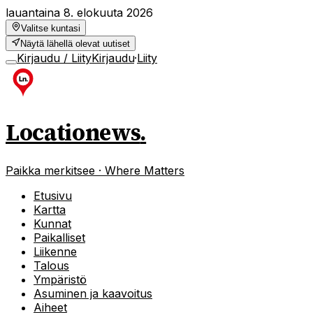
lauantaina 8. elokuuta 2026
Valitse kuntasi
Näytä lähellä olevat uutiset
Kirjaudu / Liity
Kirjaudu
·
Liity
Locationews
.
Paikka merkitsee · Where Matters
Etusivu
Kartta
Kunnat
Paikalliset
Liikenne
Talous
Ympäristö
Asuminen ja kaavoitus
Aiheet