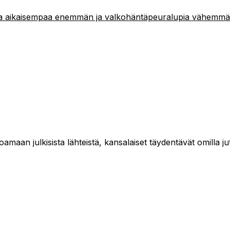
pia aikaisempaa enemmän ja valkohäntäpeuralupia vähemm
maan julkisista lähteistä, kansalaiset täydentävät omilla jut