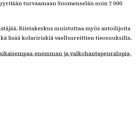
a pyritään turvaamaan Suomenselän noin 2 000
stäjää. Riistakeskus muistuttaa myös autoilijoita
 lisää kolaririskiä vaellusreittien tieosuuksilla.
ia-aikaisempaa-enemman-ja-valkohantapeuralupia-