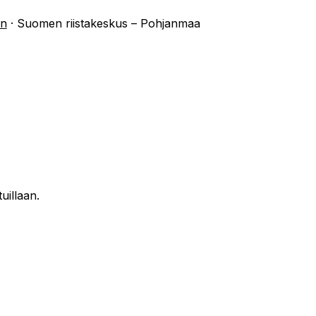
än
·
Suomen riistakeskus – Pohjanmaa
uillaan.