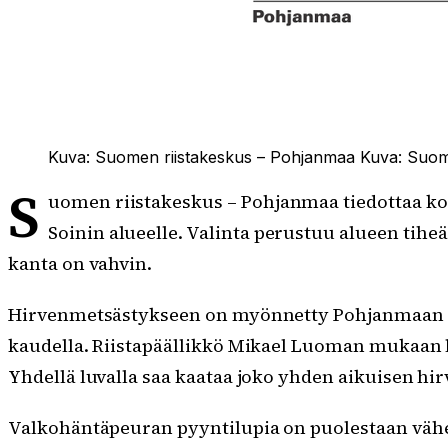
Kuva: Suomen riistakeskus – Pohjanmaa
Kuva:
Suom
S
uomen riistakeskus – Pohjanmaa tiedottaa k
Soinin alueelle. Valinta perustuu alueen tih
kanta on vahvin.
Hirvenmetsästykseen on myönnetty Pohjanmaan alu
kaudella. Riistapäällikkö Mikael Luoman mukaan lupa
Yhdellä luvalla saa kaataa joko yhden aikuisen hirv
Valkohäntäpeuran pyyntilupia on puolestaan vähe