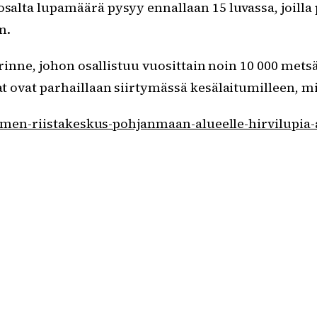
alta lupamäärä pysyy ennallaan 15 luvassa, joill
n.
inne, johon osallistuu vuosittain noin 10 000 metsä
vat parhaillaan siirtymässä kesälaitumilleen, mikä
suomen-riistakeskus-pohjanmaan-alueelle-hirvilup