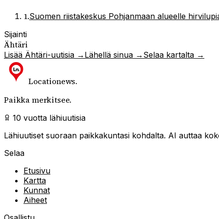
1
.
Suomen riistakeskus Pohjanmaan alueelle hirvilu
Sijainti
Ähtäri
Lisää
Ähtäri
-uutisia →
Lähellä sinua →
Selaa kartalta →
Locationews
.
Paikka merkitsee.
10 vuotta lähiuutisia
Lähiuutiset suoraan paikkakuntasi kohdalta. AI auttaa kokoa
Selaa
Etusivu
Kartta
Kunnat
Aiheet
Osallistu