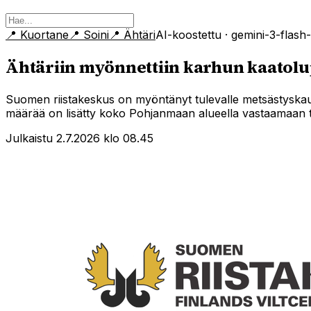
📍
Kuortane
📍
Soini
📍
Ähtäri
AI-koostettu
· gemini-3-flash
Ähtäriin myönnettiin karhun kaatolu
Suomen riistakeskus on myöntänyt tulevalle metsästyskau
määrää on lisätty koko Pohjanmaan alueella vastaamaan 
Julkaistu 2.7.2026 klo 08.45