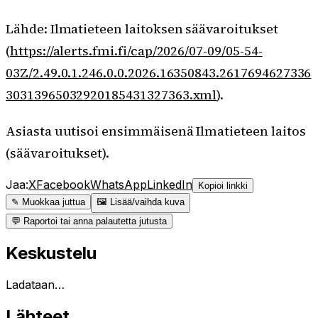
Lähde: Ilmatieteen laitoksen säävaroitukset
(
https://alerts.fmi.fi/cap/2026/07-09/05-54-
03Z/2.49.0.1.246.0.0.2026.16350843.2617694627336
30313965032920185431327363.xml
).
Asiasta uutisoi ensimmäisenä Ilmatieteen laitos
(säävaroitukset).
Jaa:
X
Facebook
WhatsApp
LinkedIn
Kopioi linkki
✎ Muokkaa juttua
🖼 Lisää/vaihda kuva
💬 Raportoi tai anna palautetta jutusta
Keskustelu
Ladataan…
Lähteet