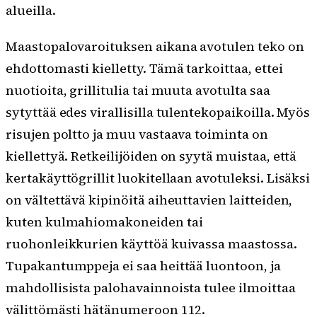
alueilla.
Maastopalovaroituksen aikana avotulen teko on
ehdottomasti kielletty. Tämä tarkoittaa, ettei
nuotioita, grillitulia tai muuta avotulta saa
sytyttää edes virallisilla tulentekopaikoilla. Myös
risujen poltto ja muu vastaava toiminta on
kiellettyä. Retkeilijöiden on syytä muistaa, että
kertakäyttögrillit luokitellaan avotuleksi. Lisäksi
on vältettävä kipinöitä aiheuttavien laitteiden,
kuten kulmahiomakoneiden tai
ruohonleikkurien käyttöä kuivassa maastossa.
Tupakantumppeja ei saa heittää luontoon, ja
mahdollisista palohavainnoista tulee ilmoittaa
välittömästi hätänumeroon 112.