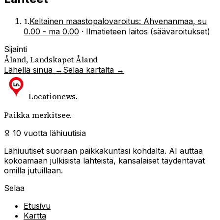
1
.
Keltainen maastopalovaroitus: Ahvenanmaa, su
0.00 - ma 0.00
·
Ilmatieteen laitos (säävaroitukset)
Sijainti
Åland, Landskapet Åland
Lähellä sinua →
Selaa kartalta →
Locationews
.
Paikka merkitsee.
10 vuotta lähiuutisia
Lähiuutiset suoraan paikkakuntasi kohdalta. AI auttaa
kokoamaan julkisista lähteistä, kansalaiset täydentävät
omilla jutuillaan.
Selaa
Etusivu
Kartta