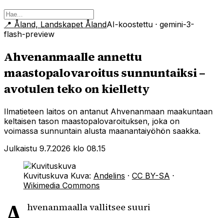
📍
Åland, Landskapet Åland
AI-koostettu
· gemini-3-
flash-preview
Ahvenanmaalle annettu
maastopalovaroitus sunnuntaiksi –
avotulen teko on kielletty
Ilmatieteen laitos on antanut Ahvenanmaan maakuntaan
keltaisen tason maastopalovaroituksen, joka on
voimassa sunnuntain alusta maanantaiyöhön saakka.
Julkaistu 9.7.2026 klo 08.15
Kuvituskuva
Kuva:
Andelins
·
CC BY-SA
·
Wikimedia Commons
A
hvenanmaalla vallitsee suuri