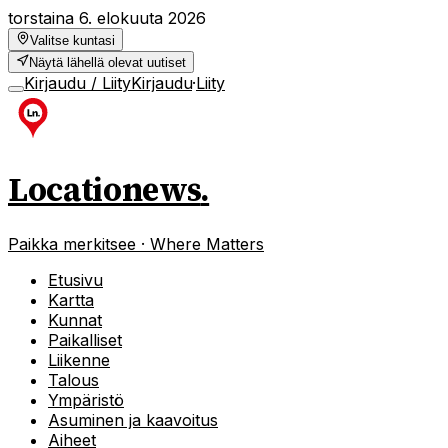
torstaina 6. elokuuta 2026
Valitse kuntasi
Näytä lähellä olevat uutiset
Kirjaudu / Liity
Kirjaudu
·
Liity
Locationews
.
Paikka merkitsee · Where Matters
Etusivu
Kartta
Kunnat
Paikalliset
Liikenne
Talous
Ympäristö
Asuminen ja kaavoitus
Aiheet