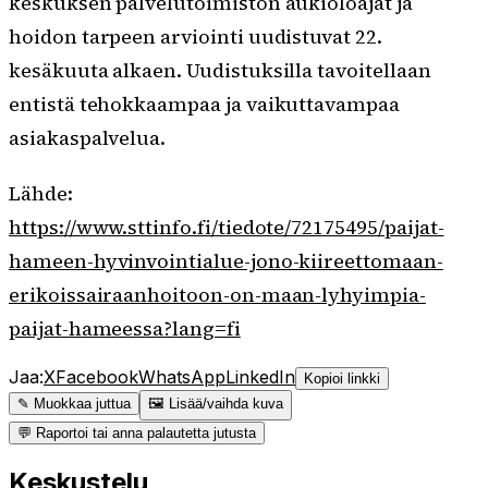
keskuksen palvelutoimiston aukioloajat ja
hoidon tarpeen arviointi uudistuvat 22.
kesäkuuta alkaen. Uudistuksilla tavoitellaan
entistä tehokkaampaa ja vaikuttavampaa
asiakaspalvelua.
Lähde:
https://www.sttinfo.fi/tiedote/72175495/paijat-
hameen-hyvinvointialue-jono-kiireettomaan-
erikoissairaanhoitoon-on-maan-lyhyimpia-
paijat-hameessa?lang=fi
Jaa:
X
Facebook
WhatsApp
LinkedIn
Kopioi linkki
✎ Muokkaa juttua
🖼 Lisää/vaihda kuva
💬 Raportoi tai anna palautetta jutusta
Keskustelu