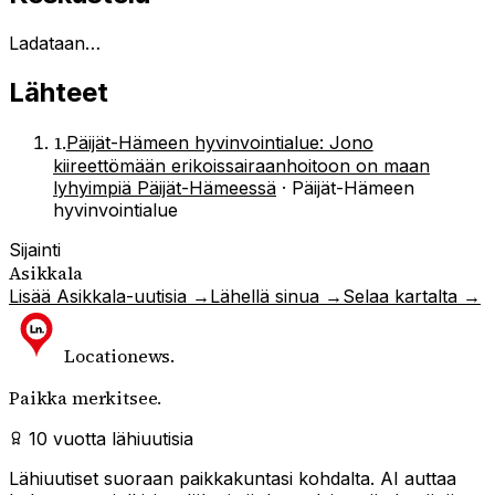
Ladataan…
Lähteet
1
.
Päijät-Hämeen hyvinvointialue: Jono
kiireettömään erikoissairaanhoitoon on maan
lyhyimpiä Päijät-Hämeessä
·
Päijät-Hämeen
hyvinvointialue
Sijainti
Asikkala
Lisää
Asikkala
-uutisia →
Lähellä sinua →
Selaa kartalta →
Locationews
.
Paikka merkitsee.
10 vuotta lähiuutisia
Lähiuutiset suoraan paikkakuntasi kohdalta. AI auttaa