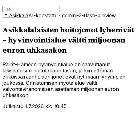
📍
Asikkala
AI-koostettu
· gemini-3-flash-preview
Asikkalalaisten hoitojonot lyhenivät
– hyvinvointialue vältti miljoonan
euron uhkasakon
Päijät-Hämeen hyvinvointialue on saavuttanut
lakisääteisen hoitotakuun tason, ja kiireettömän
erikoissairaanhoidon jonot ovat nyt maan lyhyimpien
joukossa. Onnistumisen myötä alue vältti
valvontaviranomaisen asettaman miljoonan euron
uhkasakon.
Julkaistu 1.7.2026 klo 10.45