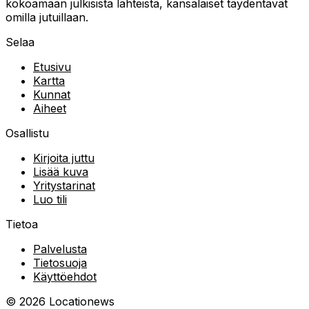
kokoamaan julkisista lähteistä, kansalaiset täydentävät
omilla jutuillaan.
Selaa
Etusivu
Kartta
Kunnat
Aiheet
Osallistu
Kirjoita juttu
Lisää kuva
Yritystarinat
Luo tili
Tietoa
Palvelusta
Tietosuoja
Käyttöehdot
©
2026
Locationews