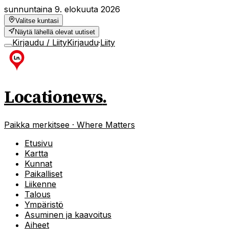
sunnuntaina 9. elokuuta 2026
Valitse kuntasi
Näytä lähellä olevat uutiset
Kirjaudu / Liity
Kirjaudu
·
Liity
Locationews
.
Paikka merkitsee · Where Matters
Etusivu
Kartta
Kunnat
Paikalliset
Liikenne
Talous
Ympäristö
Asuminen ja kaavoitus
Aiheet