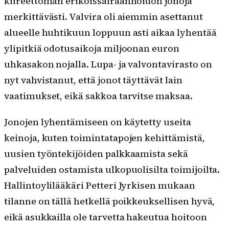
kiireettömän erikoissairaanhoidon jonoja
merkittävästi. Valvira oli aiemmin asettanut
alueelle huhtikuun loppuun asti aikaa lyhentää
ylipitkiä odotusaikoja miljoonan euron
uhkasakon nojalla. Lupa- ja valvontavirasto on
nyt vahvistanut, että jonot täyttävät lain
vaatimukset, eikä sakkoa tarvitse maksaa.
Jonojen lyhentämiseen on käytetty useita
keinoja, kuten toimintatapojen kehittämistä,
uusien työntekijöiden palkkaamista sekä
palveluiden ostamista ulkopuolisilta toimijoilta.
Hallintoylilääkäri Petteri Jyrkisen mukaan
tilanne on tällä hetkellä poikkeuksellisen hyvä,
eikä asukkailla ole tarvetta hakeutua hoitoon