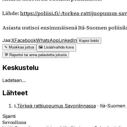
Lähde:
https://poliisi.fi/-/torkea-rattijuopumus-s
Asiasta uutisoi ensimmäisenä Itä-Suomen poliisila
Jaa:
X
Facebook
WhatsApp
LinkedIn
Kopioi linkki
✎ Muokkaa juttua
🖼 Lisää/vaihda kuva
💬 Raportoi tai anna palautetta jutusta
Keskustelu
Ladataan…
Lähteet
1
.
Törkeä rattijuopumus Savonlinnassa
·
Itä-Suomen po
Sijainti
Savonlinna