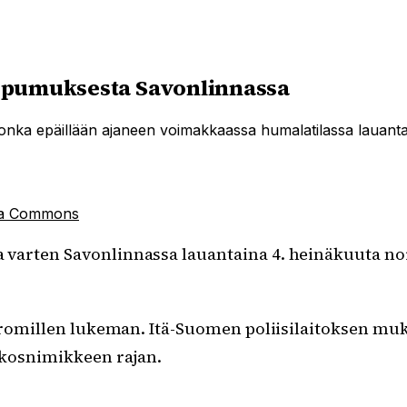
juopumuksesta Savonlinnassa
n, jonka epäillään ajaneen voimakkaassa humalatilassa lauant
ia Commons
ta varten Savonlinnassa lauantaina 4. heinäkuuta no
 promillen lukeman. Itä-Suomen poliisilaitoksen mu
ikosnimikkeen rajan.