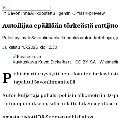
📍
Savonlinna
AI-koostettu
· gemini-3-flash-preview
Autoilijaa epäillään törkeästä ratti
Poliisi pysäytti Savonlinnantiellä henkilöauton kuljettaja
Julkaistu 4.7.2026 klo 12.30
Kuvituskuva
Kuva:
Dickelbers
·
CC BY-SA
·
Wikimed
P
oliisipartio pysäytti henkilöauton tarkastus
tapahtui Savonlinnantiellä.
Auton kuljettaja puhalsi poliisin alkometriin 3,0
rattijuopumuksena, sillä mitattu lukema ylittää r
Asiasta tiedotti Itä-Suomen poliisilaitos.