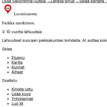
Lisää
Savonlinna
-uutisia →
Lähellä sinua →
Selaa kartalta
Locationews
.
Paikka merkitsee.
10 vuotta lähiuutisia
Lähiuutiset suoraan paikkakuntasi kohdalta. AI auttaa kokoa
Selaa
Etusivu
Kartta
Kunnat
Aiheet
Osallistu
Kirjoita juttu
Lisää kuva
Yritystarinat
Luo tili