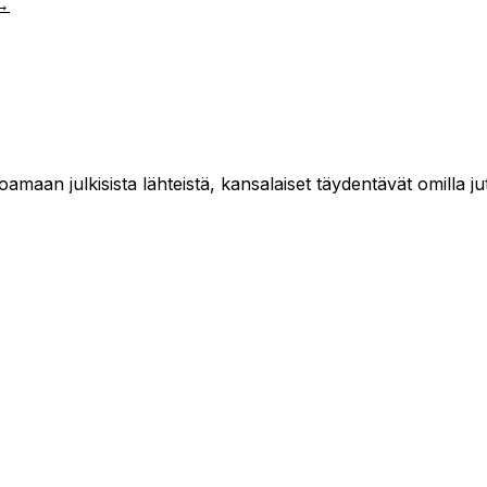
 →
maan julkisista lähteistä, kansalaiset täydentävät omilla jut