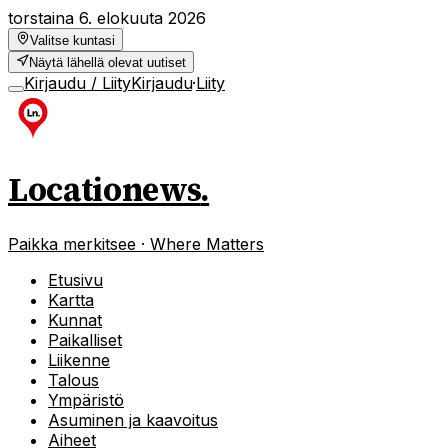
torstaina 6. elokuuta 2026
Valitse kuntasi
Näytä lähellä olevat uutiset
Kirjaudu / Liity
Kirjaudu
·
Liity
Locationews
.
Paikka merkitsee · Where Matters
Etusivu
Kartta
Kunnat
Paikalliset
Liikenne
Talous
Ympäristö
Asuminen ja kaavoitus
Aiheet