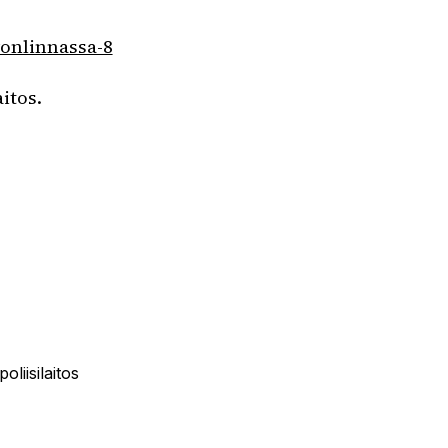
avonlinnassa-8
itos.
liisilaitos