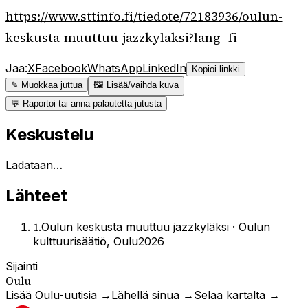
https://www.sttinfo.fi/tiedote/72183936/oulun-
keskusta-muuttuu-jazzkylaksi?lang=fi
Jaa:
X
Facebook
WhatsApp
LinkedIn
Kopioi linkki
✎ Muokkaa juttua
🖼 Lisää/vaihda kuva
💬 Raportoi tai anna palautetta jutusta
Keskustelu
Ladataan…
Lähteet
1
.
Oulun keskusta muuttuu jazzkyläksi
·
Oulun
kulttuurisäätiö, Oulu2026
Sijainti
Oulu
Lisää
Oulu
-uutisia →
Lähellä sinua →
Selaa kartalta →