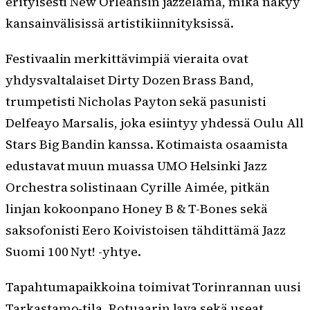
erityisesti New Orleansin jazzelämä, mikä näkyy
kansainvälisissä artistikiinnityksissä.
Festivaalin merkittävimpiä vieraita ovat
yhdysvaltalaiset Dirty Dozen Brass Band,
trumpetisti Nicholas Payton sekä pasunisti
Delfeayo Marsalis, joka esiintyy yhdessä Oulu All
Stars Big Bandin kanssa. Kotimaista osaamista
edustavat muun muassa UMO Helsinki Jazz
Orchestra solistinaan Cyrille Aimée, pitkän
linjan kokoonpano Honey B & T-Bones sekä
saksofonisti Eero Koivistoisen tähdittämä Jazz
Suomi 100 Nyt! -yhtye.
Tapahtumapaikkoina toimivat Torinrannan uusi
Tarkastamo-tila, Rotuaarin lava sekä useat