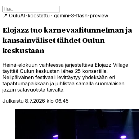
📍
Oulu
AI-koostettu
· gemini-3-flash-preview
Elojazz tuo karnevaalitunnelman ja
kansainväliset tähdet Oulun
keskustaan
Heinä-elokuun vaihteessa järjestettävä Elojazz Village
täyttää Oulun keskustan lähes 25 konsertilla.
Nelipäiväinen festivaali levittäytyy yhdeksään eri
tapahtumapaikkaan ja juhlistaa samalla suomalaisen
jazzin satavuotista taivalta.
Julkaistu 8.7.2026 klo 06.45