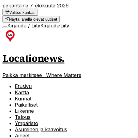
perjantaina 7. elokuuta 2026
Valitse kuntasi
Näytä lähellä olevat uutiset
Kirjaudu / Liity
Kirjaudu
·
Liity
Locationews
.
Paikka merkitsee · Where Matters
Etusivu
Kartta
Kunnat
Paikalliset
Liikenne
Talous
Ympäristö
Asuminen ja kaavoitus
Aiheet