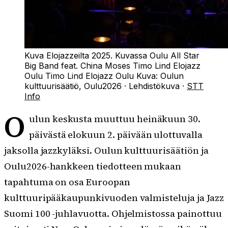
Kuva Elojazzeilta 2025. Kuvassa Oulu All Star
Big Band feat. China Moses Timo Lind Elojazz
Oulu Timo Lind Elojazz Oulu
Kuva:
Oulun
kulttuurisäätiö, Oulu2026
·
Lehdistökuva
·
STT
Info
O
ulun keskusta muuttuu heinäkuun 30.
päivästä elokuun 2. päivään ulottuvalla
jaksolla jazzkyläksi. Oulun kulttuurisäätiön ja
Oulu2026-hankkeen tiedotteen mukaan
tapahtuma on osa Euroopan
kulttuuripääkaupunkivuoden valmisteluja ja Jazz
Suomi 100 -juhlavuotta. Ohjelmistossa painottuu