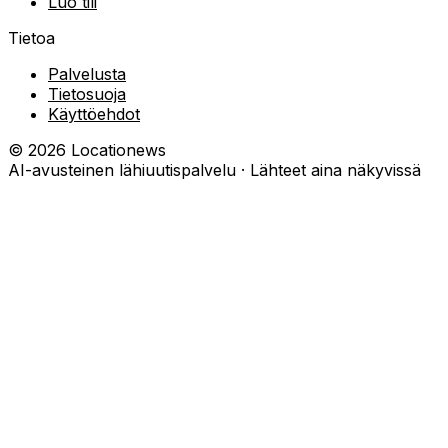
Luo tili
Tietoa
Palvelusta
Tietosuoja
Käyttöehdot
©
2026
Locationews
AI-avusteinen lähiuutispalvelu · Lähteet aina näkyvissä