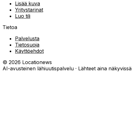
Lisää kuva
Yritystarinat
Luo tili
Tietoa
Palvelusta
Tietosuoja
Käyttöehdot
©
2026
Locationews
AI-avusteinen lähiuutispalvelu · Lähteet aina näkyvissä