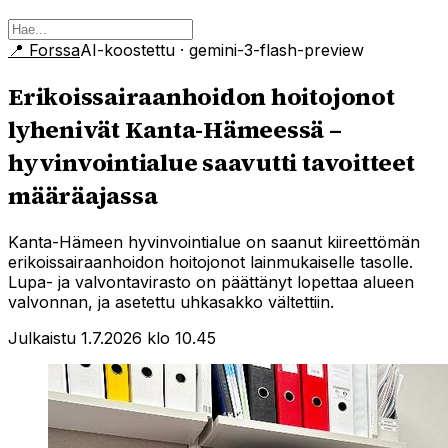
📍
Forssa
AI-koostettu
· gemini-3-flash-preview
Erikoissairaanhoidon hoitojonot
lyhenivät Kanta-Hämeessä –
hyvinvointialue saavutti tavoitteet
määräajassa
Kanta-Hämeen hyvinvointialue on saanut kiireettömän
erikoissairaanhoidon hoitojonot lainmukaiselle tasolle.
Lupa- ja valvontavirasto on päättänyt lopettaa alueen
valvonnan, ja asetettu uhkasakko vältettiin.
Julkaistu 1.7.2026 klo 10.45