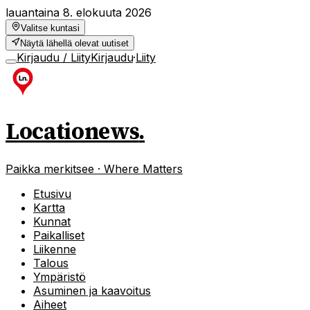
lauantaina 8. elokuuta 2026
Valitse kuntasi
Näytä lähellä olevat uutiset
Kirjaudu / Liity
Kirjaudu
·
Liity
Locationews
.
Paikka merkitsee · Where Matters
Etusivu
Kartta
Kunnat
Paikalliset
Liikenne
Talous
Ympäristö
Asuminen ja kaavoitus
Aiheet