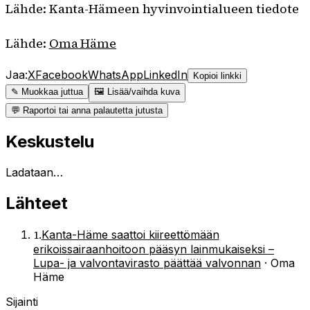
Lähde: Kanta-Hämeen hyvinvointialueen tiedote
Lähde:
Oma Häme
Jaa:
X
Facebook
WhatsApp
LinkedIn
Kopioi linkki
✎ Muokkaa juttua
🖼 Lisää/vaihda kuva
💬 Raportoi tai anna palautetta jutusta
Keskustelu
Ladataan…
Lähteet
1
.
Kanta-Häme saattoi kiireettömään
erikoissairaanhoitoon pääsyn lainmukaiseksi –
Lupa- ja valvontavirasto päättää valvonnan
·
Oma
Häme
Sijainti