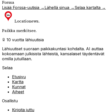
Forssa
Lisää
Forssa
-uutisia →
Lähellä sinua →
Selaa kartalta →
Locationews
.
Paikka merkitsee.
10 vuotta lähiuutisia
Lähiuutiset suoraan paikkakuntasi kohdalta. AI auttaa
kokoamaan julkisista lähteistä, kansalaiset täydentävät
omilla jutuillaan.
Selaa
Etusivu
Kartta
Kunnat
Aiheet
Osallistu
Kirjoita juttu