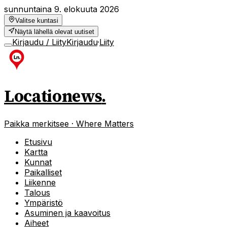
sunnuntaina 9. elokuuta 2026
Valitse kuntasi
Näytä lähellä olevat uutiset
Kirjaudu / Liity
Kirjaudu
·
Liity
Locationews
.
Paikka merkitsee · Where Matters
Etusivu
Kartta
Kunnat
Paikalliset
Liikenne
Talous
Ympäristö
Asuminen ja kaavoitus
Aiheet