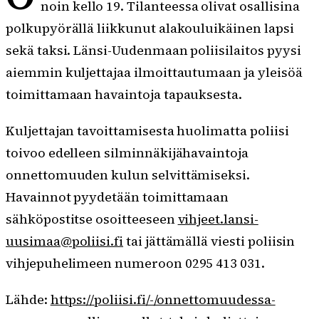
noin kello 19. Tilanteessa olivat osallisina
polkupyörällä liikkunut alakouluikäinen lapsi
sekä taksi. Länsi-Uudenmaan poliisilaitos pyysi
aiemmin kuljettajaa ilmoittautumaan ja yleisöä
toimittamaan havaintoja tapauksesta.
Kuljettajan tavoittamisesta huolimatta poliisi
toivoo edelleen silminnäkijähavaintoja
onnettomuuden kulun selvittämiseksi.
Havainnot pyydetään toimittamaan
sähköpostitse osoitteeseen
vihjeet.lansi-
uusimaa@poliisi.fi
tai jättämällä viesti poliisin
vihjepuhelimeen numeroon 0295 413 031.
Lähde:
https://poliisi.fi/-/onnettomuudessa-