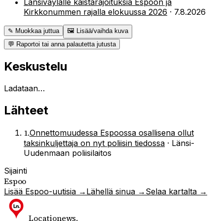
Länsiväylälle kaistarajoituksia Espoon ja
Kirkkonummen rajalla elokuussa 2026
·
7.8.2026
✎ Muokkaa juttua
🖼 Lisää/vaihda kuva
💬 Raportoi tai anna palautetta jutusta
Keskustelu
Ladataan…
Lähteet
1
.
Onnettomuudessa Espoossa osallisena ollut
taksinkuljettaja on nyt poliisin tiedossa
·
Länsi-
Uudenmaan poliisilaitos
Sijainti
Espoo
Lisää
Espoo
-uutisia →
Lähellä sinua →
Selaa kartalta →
Locationews
.