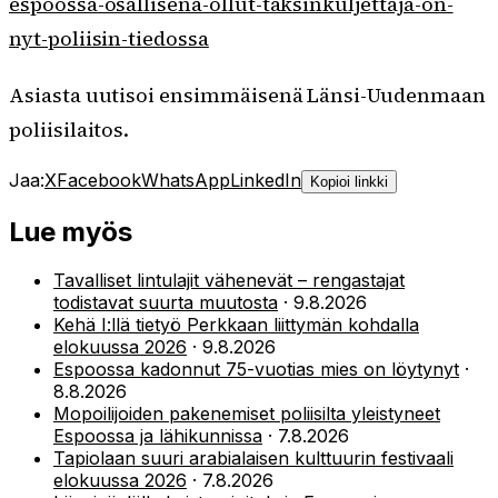
espoossa-osallisena-ollut-taksinkuljettaja-on-
nyt-poliisin-tiedossa
Asiasta uutisoi ensimmäisenä Länsi-Uudenmaan
poliisilaitos.
Jaa:
X
Facebook
WhatsApp
LinkedIn
Kopioi linkki
Lue myös
Tavalliset lintulajit vähenevät – rengastajat
todistavat suurta muutosta
·
9.8.2026
Kehä I:llä tietyö Perkkaan liittymän kohdalla
elokuussa 2026
·
9.8.2026
Espoossa kadonnut 75-vuotias mies on löytynyt
·
8.8.2026
Mopoilijoiden pakenemiset poliisilta yleistyneet
Espoossa ja lähikunnissa
·
7.8.2026
Tapiolaan suuri arabialaisen kulttuurin festivaali
elokuussa 2026
·
7.8.2026