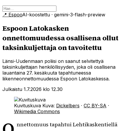
📍
Espoo
AI-koostettu
· gemini-3-flash-preview
Espoon Latokasken
onnettomuudessa osallisena ollut
taksinkuljettaja on tavoitettu
Länsi-Uudenmaan poliisi on saanut selvitettyä
taksinkuljettajan henkilöllisyyden, joka oli osallisena
lauantaina 27. kesäkuuta tapahtuneessa
liikenneonnettomuudessa Espoon Latokaskessa.
Julkaistu 1.7.2026 klo 12.30
Kuvituskuva
Kuva:
Dickelbers
·
CC BY-SA
·
Wikimedia Commons
O
nnettomuus tapahtui Lehtikaskentiellä