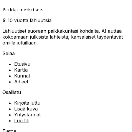
Paikka merkitsee.
10 vuotta lähiuutisia
Lähiuutiset suoraan paikkakuntasi kohdalta. AI auttaa
kokoamaan julkisista lähteistä, kansalaiset täydentävät
omilla jutuillaan.
Selaa
Etusivu
Kartta
Kunnat
Aiheet
Osallistu
Kirjoita juttu
Lisää kuva
Yritystarinat
Luo tili
Tietoa