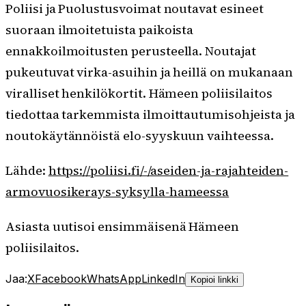
Poliisi ja Puolustusvoimat noutavat esineet
suoraan ilmoitetuista paikoista
ennakkoilmoitusten perusteella. Noutajat
pukeutuvat virka-asuihin ja heillä on mukanaan
viralliset henkilökortit. Hämeen poliisilaitos
tiedottaa tarkemmista ilmoittautumisohjeista ja
noutokäytännöistä elo-syyskuun vaihteessa.
Lähde:
https://poliisi.fi/-/aseiden-ja-rajahteiden-
armovuosikerays-syksylla-hameessa
Asiasta uutisoi ensimmäisenä Hämeen
poliisilaitos.
Jaa:
X
Facebook
WhatsApp
LinkedIn
Kopioi linkki