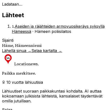
Ladataan…
Lähteet
1
.
Aseiden ja räjähteiden armovuosikeräys syksyllä
Hämeessä
·
Hämeen poliisilaitos
Sijainti
Häme, Hämeenniemi
Lähellä sinua →
Selaa kartalta →
Locationews
.
Paikka merkitsee.
10 vuotta lähiuutisia
Lähiuutiset suoraan paikkakuntasi kohdalta. AI auttaa
kokoamaan julkisista lähteistä, kansalaiset täydentävät
omilla jutuillaan.
Selaa