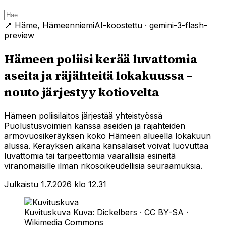
📍
Häme, Hämeenniemi
AI-koostettu
· gemini-3-flash-
preview
Hämeen poliisi kerää luvattomia
aseita ja räjähteitä lokakuussa –
nouto järjestyy kotiovelta
Hämeen poliisilaitos järjestää yhteistyössä
Puolustusvoimien kanssa aseiden ja räjähteiden
armovuosikeräyksen koko Hämeen alueella lokakuun
alussa. Keräyksen aikana kansalaiset voivat luovuttaa
luvattomia tai tarpeettomia vaarallisia esineitä
viranomaisille ilman rikosoikeudellisia seuraamuksia.
Julkaistu 1.7.2026 klo 12.31
Kuvituskuva
Kuva:
Dickelbers
·
CC BY-SA
·
Wikimedia Commons