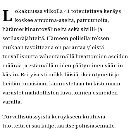
L
okakuussa viikolla 41 toteutettava keräys
koskee ampuma-aseita, patruunoita,
hätämerkinantovälineitä sekä siviili- ja
sotilasräjähteitä. Hämeen poliisilaitoksen
mukaan tavoitteena on parantaa yleistä
turvallisuutta vähentämällä luvattomien aseiden
määrää ja estämällä niiden päätyminen vääriin
käsiin. Erityisesti mökkiläisiä, ikääntyneitä ja
heidän omaisiaan kannustetaan tarkistamaan
varastot mahdollisten luvattomien esineiden
varalta.
Turvallisuussyistä keräykseen kuuluvia
tuotteita ei saa kuljettaa itse poliisiasemalle.