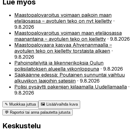
Lue myös
Maastopalovaroitus voimaan paikoin maan
eteläosassa – avotulen teko on nyt kielletty
·
9.8.2026
Maastopalovaroitus voimaan maan eteläosassa
maanantaina – avotulen teko on kielletty
·
9.8.2026
Maastopalovaara kasvaa Ahvenanmaalla –
avotulen teko on kielletty torstaista alkaen
·
9.8.2026
Pahoinpitelyitä ja liikennerikoksia Oulun
poliisilaitoksen alueella viikonloppuna
·
9.8.2026
Sääkäänne edessä: Poutainen sunnuntai vaihtuu
alkuviikon laajoihin sateisiin
·
9.8.2026
Poliisi pysäytti pakenijan kiilaamalla Uudellamaalla
·
9.8.2026
✎ Muokkaa juttua
🖼 Lisää/vaihda kuva
💬 Raportoi tai anna palautetta jutusta
Keskustelu