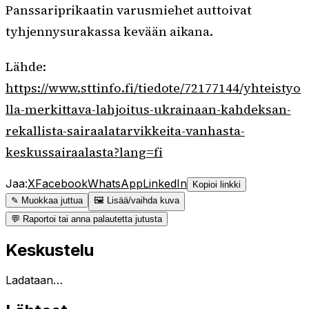
Panssariprikaatin varusmiehet auttoivat
tyhjennysurakassa kevään aikana.
Lähde:
https://www.sttinfo.fi/tiedote/72177144/yhteistyo
lla-merkittava-lahjoitus-ukrainaan-kahdeksan-
rekallista-sairaalatarvikkeita-vanhasta-
keskussairaalasta?lang=fi
Jaa:
X
Facebook
WhatsApp
LinkedIn
Kopioi linkki
✎ Muokkaa juttua
🖼 Lisää/vaihda kuva
💬 Raportoi tai anna palautetta jutusta
Keskustelu
Ladataan…