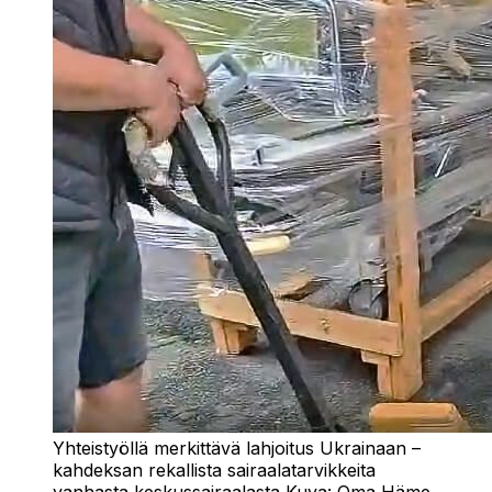
Yhteistyöllä merkittävä lahjoitus Ukrainaan –
kahdeksan rekallista sairaalatarvikkeita
vanhasta keskussairaalasta
Kuva:
Oma Häme