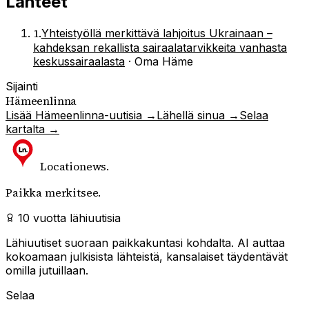
Lähteet
1
.
Yhteistyöllä merkittävä lahjoitus Ukrainaan –
kahdeksan rekallista sairaalatarvikkeita vanhasta
keskussairaalasta
·
Oma Häme
Sijainti
Hämeenlinna
Lisää
Hämeenlinna
-uutisia →
Lähellä sinua →
Selaa
kartalta →
Locationews
.
Paikka merkitsee.
10 vuotta lähiuutisia
Lähiuutiset suoraan paikkakuntasi kohdalta. AI auttaa
kokoamaan julkisista lähteistä, kansalaiset täydentävät
omilla jutuillaan.
Selaa