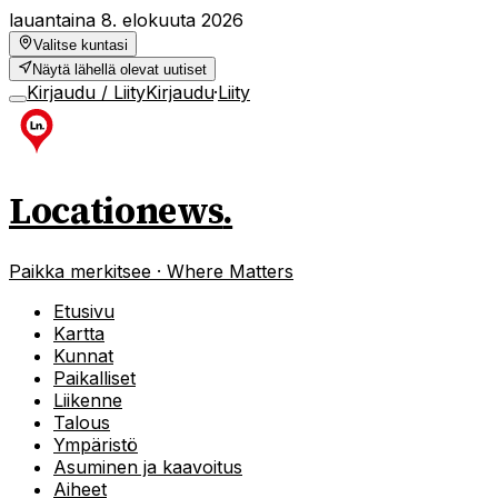
lauantaina 8. elokuuta 2026
Valitse kuntasi
Näytä lähellä olevat uutiset
Kirjaudu / Liity
Kirjaudu
·
Liity
Locationews
.
Paikka merkitsee · Where Matters
Etusivu
Kartta
Kunnat
Paikalliset
Liikenne
Talous
Ympäristö
Asuminen ja kaavoitus
Aiheet