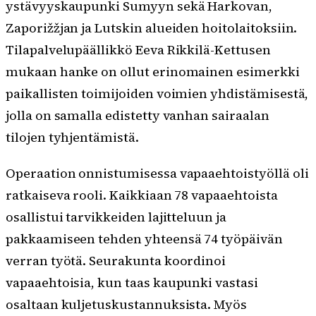
ystävyyskaupunki Sumyyn sekä Harkovan,
Zaporižžjan ja Lutskin alueiden hoitolaitoksiin.
Tilapalvelupäällikkö Eeva Rikkilä-Kettusen
mukaan hanke on ollut erinomainen esimerkki
paikallisten toimijoiden voimien yhdistämisestä,
jolla on samalla edistetty vanhan sairaalan
tilojen tyhjentämistä.
Operaation onnistumisessa vapaaehtoistyöllä oli
ratkaiseva rooli. Kaikkiaan 78 vapaaehtoista
osallistui tarvikkeiden lajitteluun ja
pakkaamiseen tehden yhteensä 74 työpäivän
verran työtä. Seurakunta koordinoi
vapaaehtoisia, kun taas kaupunki vastasi
osaltaan kuljetuskustannuksista. Myös