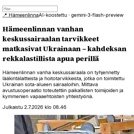
📍
Hämeenlinna
AI-koostettu
· gemini-3-flash-preview
Hämeenlinnan vanhan
keskussairaalan tarvikkeet
matkasivat Ukrainaan – kahdeksan
rekkalastillista apua perillä
Hämeenlinnan vanha keskussairaala on tyhjennetty
lääkintälaitteista ja hoitotarvikkeista, jotka on toimitettu
Ukrainan sota-alueen sairaaloihin. Mittava
avustusoperaatio toteutettiin paikallisten toimijoiden ja
kymmenien vapaaehtoisten yhteistyönä.
Julkaistu 2.7.2026 klo 08.46