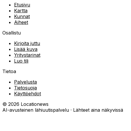
Etusivu
Kartta
Kunnat
Aiheet
Osallistu
Kirjoita juttu
Lisää kuva
Yritystarinat
Luo tili
Tietoa
Palvelusta
Tietosuoja
Käyttöehdot
©
2026
Locationews
AI-avusteinen lähiuutispalvelu · Lähteet aina näkyvissä