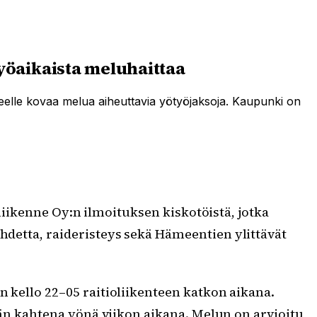
yöaikaista meluhaittaa
ueelle kovaa melua aiheuttavia yötyöjaksoja. Kaupunki on
kenne Oy:n ilmoituksen kiskotöistä, jotka
aihdetta, raideristeys sekä Hämeentien ylittävät
n kello 22–05 raitioliikenteen katkon aikana.
tään kahtena yönä viikon aikana. Melun on arvioitu