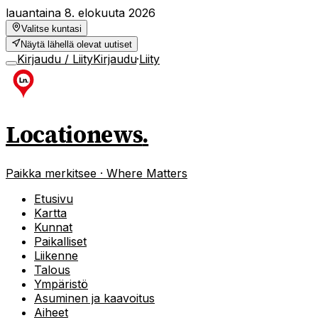
lauantaina 8. elokuuta 2026
Valitse kuntasi
Näytä lähellä olevat uutiset
Kirjaudu / Liity
Kirjaudu
·
Liity
Locationews
.
Paikka merkitsee · Where Matters
Etusivu
Kartta
Kunnat
Paikalliset
Liikenne
Talous
Ympäristö
Asuminen ja kaavoitus
Aiheet