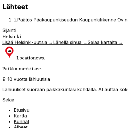
Lähteet
1
.
Päätös Pääkaupunkiseudun Kaupunkiliikenne Oy:n 
Sijainti
Helsinki
Lisää
Helsinki
-uutisia →
Lähellä sinua →
Selaa kartalta →
Locationews
.
Paikka merkitsee.
10 vuotta lähiuutisia
Lähiuutiset suoraan paikkakuntasi kohdalta. AI auttaa kokoa
Selaa
Etusivu
Kartta
Kunnat
Aiheet