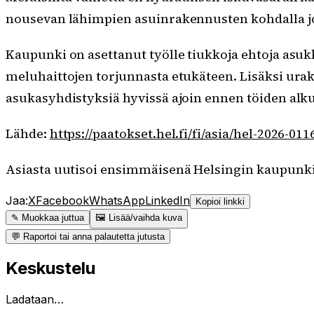
nousevan lähimpien asuinrakennusten kohdalla jop
Kaupunki on asettanut työlle tiukkoja ehtoja asu
meluhaittojen torjunnasta etukäteen. Lisäksi urak
asukasyhdistyksiä hyvissä ajoin ennen töiden alk
Lähde:
https://paatokset.hel.fi/fi/asia/hel-2026-0
Asiasta uutisoi ensimmäisenä Helsingin kaupunki
Jaa:
X
Facebook
WhatsApp
LinkedIn
Kopioi linkki
✎ Muokkaa juttua
🖼 Lisää/vaihda kuva
💬 Raportoi tai anna palautetta jutusta
Keskustelu
Ladataan…