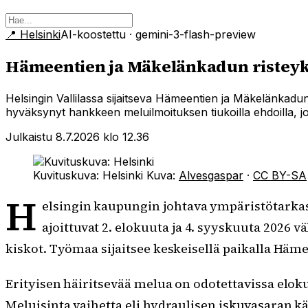
📍
Helsinki
AI-koostettu
· gemini-3-flash-preview
Hämeentien ja Mäkelänkadun risteyks
Helsingin Vallilassa sijaitseva Hämeentien ja Mäkelänkad
hyväksynyt hankkeen meluilmoituksen tiukoilla ehdoilla, j
Julkaistu 8.7.2026 klo 12.36
Kuvituskuva: Helsinki
Kuva:
Alvesgaspar
·
CC BY-SA
H
elsingin kaupungin johtava ympäristötarka
ajoittuvat 2. elokuuta ja 4. syyskuuta 2026 v
kiskot. Työmaa sijaitsee keskeisellä paikalla Häm
Erityisen häiritsevää melua on odotettavissa eloku
Meluisinta vaihetta eli hydraulisen iskuvasaran kä