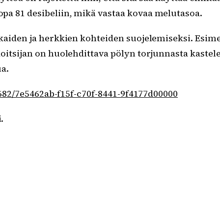
a 81 desibeliin, mikä vastaa kovaa melutasoa.
kkaiden ja herkkien kohteiden suojelemiseksi. Esim
oitsijan on huolehdittava pölyn torjunnasta kastele
ua.
11682/7e5462ab-f15f-c70f-8441-9f4177d00000
.