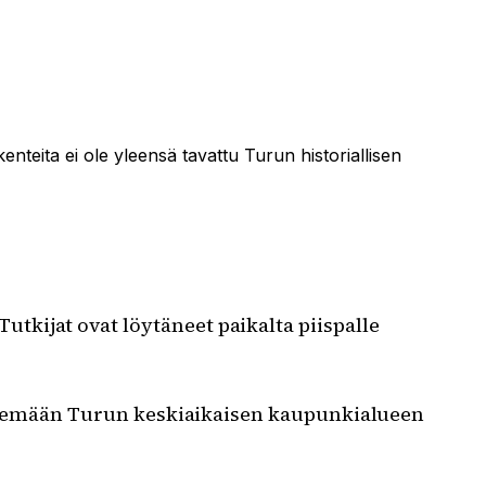
enteita ei ole yleensä tavattu Turun historiallisen
tkijat ovat löytäneet paikalta piispalle
 näkemään Turun keskiaikaisen kaupunkialueen