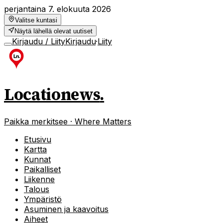
perjantaina 7. elokuuta 2026
Valitse kuntasi
Näytä lähellä olevat uutiset
Kirjaudu / Liity
Kirjaudu
·
Liity
Locationews
.
Paikka merkitsee · Where Matters
Etusivu
Kartta
Kunnat
Paikalliset
Liikenne
Talous
Ympäristö
Asuminen ja kaavoitus
Aiheet