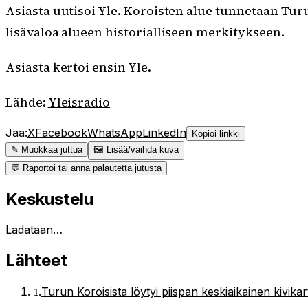
Asiasta uutisoi Yle. Koroisten alue tunnetaan T
lisävaloa alueen historialliseen merkitykseen.
Asiasta kertoi ensin Yle.
Lähde:
Yleisradio
Jaa:
X
Facebook
WhatsApp
LinkedIn
Kopioi linkki
✎ Muokkaa juttua
🖼 Lisää/vaihda kuva
💬 Raportoi tai anna palautetta jutusta
Keskustelu
Ladataan…
Lähteet
1
.
Turun Koroisista löytyi piispan keskiaikainen kivika