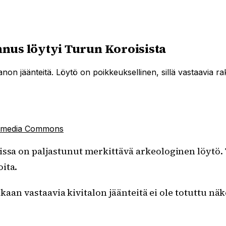
nus löytyi Turun Koroisista
non jäänteitä. Löytö on poikkeuksellinen, sillä vastaavia rak
imedia Commons
sa on paljastunut merkittävä arkeologinen löytö. Tu
ita.
ukaan vastaavia kivitalon jäänteitä ei ole totuttu