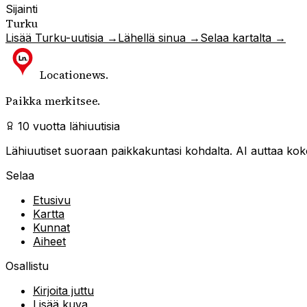
Sijainti
Turku
Lisää
Turku
-uutisia →
Lähellä sinua →
Selaa kartalta →
Locationews
.
Paikka merkitsee.
10 vuotta lähiuutisia
Lähiuutiset suoraan paikkakuntasi kohdalta. AI auttaa kokoa
Selaa
Etusivu
Kartta
Kunnat
Aiheet
Osallistu
Kirjoita juttu
Lisää kuva