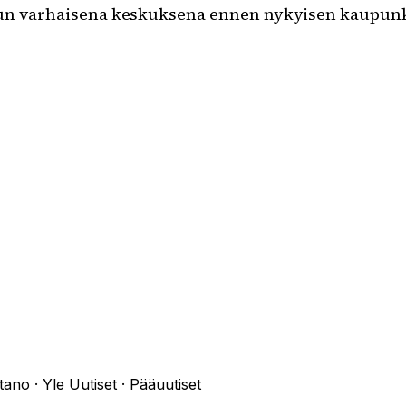
urun varhaisena keskuksena ennen nykyisen kaupunk
rtano
·
Yle Uutiset · Pääuutiset