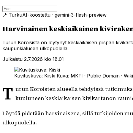
📍
Turku
AI-koostettu
· gemini-3-flash-preview
Harvinainen keskiaikainen kiviraken
Turun Koroisista on löytynyt keskiaikaisen piispan kivikarta
kaupunkialueen ulkopuolella.
Julkaistu 2.7.2026 klo 18.01
Kuvituskuva: Kiiski
Kuva:
MKFI
·
Public Domain
·
Wik
T
urun Koroisten alueella tehdyissä tutkimuksis
kuuluneen keskiaikaisen kivikartanon raunio
Löytöä pidetään harvinaisena, sillä tutkijoiden m
ulkopuolella.