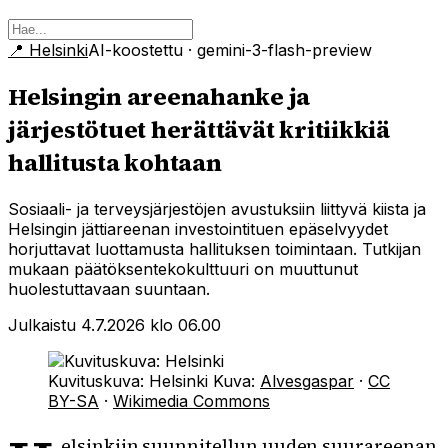
📍
Helsinki
AI-koostettu
· gemini-3-flash-preview
Helsingin areenahanke ja
järjestötuet herättävät kritiikkiä
hallitusta kohtaan
Sosiaali- ja terveysjärjestöjen avustuksiin liittyvä kiista ja
Helsingin jättiareenan investointituen epäselvyydet
horjuttavat luottamusta hallituksen toimintaan. Tutkijan
mukaan päätöksentekokulttuuri on muuttunut
huolestuttavaan suuntaan.
Julkaistu 4.7.2026 klo 06.00
Kuvituskuva: Helsinki
Kuva:
Alvesgaspar
·
CC
BY-SA
·
Wikimedia Commons
elsinkiin suunnitellun uuden suurareenan