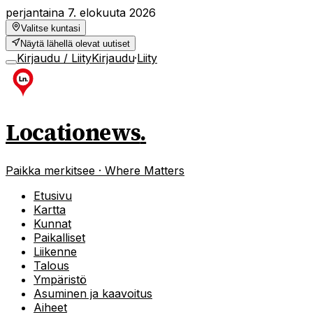
perjantaina 7. elokuuta 2026
Valitse kuntasi
Näytä lähellä olevat uutiset
Kirjaudu / Liity
Kirjaudu
·
Liity
Locationews
.
Paikka merkitsee · Where Matters
Etusivu
Kartta
Kunnat
Paikalliset
Liikenne
Talous
Ympäristö
Asuminen ja kaavoitus
Aiheet