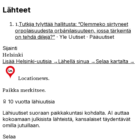
Lähteet
1
.
Tutkija tylyttää hallitusta: ”Olemmeko siirtyneet
orpolaisuudesta orbánilaisuuteen, jossa tärkeintä
on tehdä diilejä?”
·
Yle Uutiset · Pääuutiset
Sijainti
Helsinki
Lisää
Helsinki
-uutisia →
Lähellä sinua →
Selaa kartalta →
Locationews
.
Paikka merkitsee.
10 vuotta lähiuutisia
Lähiuutiset suoraan paikkakuntasi kohdalta. AI auttaa
kokoamaan julkisista lähteistä, kansalaiset täydentävät
omilla jutuillaan.
Selaa