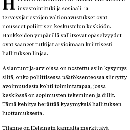
H
investointituki ja sosiaali- ja
terveysjärjestöjen valtionavustukset ovat
nousseet poliittisen keskustelun keskiöön.
Hankkeiden ympärillä vallitsevat epäselvyydet
ovat saaneet tutkijat arvioimaan kriittisesti
hallituksen linjaa.
Asiantuntija-arvioissa on nostettu esiin kysymys
siitä, onko poliittisessa päätöksenteossa siirrytty
avoimuudesta kohti toimintatapaa, jossa
keskiössä on sopimusten tekeminen ja diilit.
Tämä kehitys herättää kysymyksiä hallituksen
luottamuksesta.
Tilanne on Helsingin kannalta merkittävä