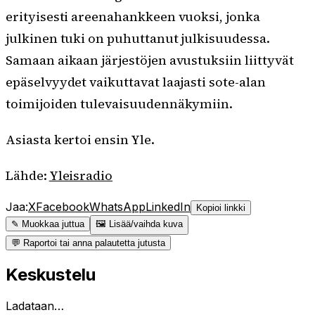
erityisesti areenahankkeen vuoksi, jonka
julkinen tuki on puhuttanut julkisuudessa.
Samaan aikaan järjestöjen avustuksiin liittyvät
epäselvyydet vaikuttavat laajasti sote-alan
toimijoiden tulevaisuudennäkymiin.
Asiasta kertoi ensin Yle.
Lähde:
Yleisradio
Jaa:
X
Facebook
WhatsApp
LinkedIn
Kopioi linkki
✎ Muokkaa juttua
🖼 Lisää/vaihda kuva
💬 Raportoi tai anna palautetta jutusta
Keskustelu
Ladataan…