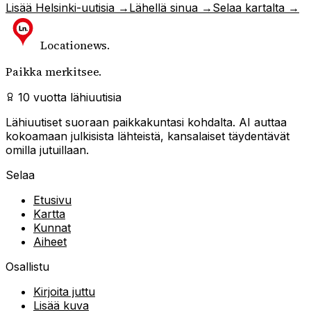
Lisää
Helsinki
-uutisia →
Lähellä sinua →
Selaa kartalta →
Locationews
.
Paikka merkitsee.
10 vuotta lähiuutisia
Lähiuutiset suoraan paikkakuntasi kohdalta. AI auttaa
kokoamaan julkisista lähteistä, kansalaiset täydentävät
omilla jutuillaan.
Selaa
Etusivu
Kartta
Kunnat
Aiheet
Osallistu
Kirjoita juttu
Lisää kuva