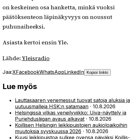
on keskeinen osa hanketta, minkä vuoksi
päätöksenteon läpinäkyvyys on noussut
puhunaiheeksi.
Asiasta kertoi ensin Yle.
Lähde:
Yleisradio
Jaa:
X
Facebook
WhatsApp
LinkedIn
Kopioi linkki
Lue myös
Lauttasaaren venemessut tuovat satoja aluksia ja
uutuusmalleja HSK:n satamaan
·
10.8.2026
Helsingissä vilkas veneilyviikko: Uiva-näyttely ja
Purjehdusliigan avaus alkavat
·
10.8.2026
Koillisen Helsingin leikkipuistojen aukioloaikoihin
muutoksia syyskuussa 2026
·
10.8.2026
Kuusi leikkipuistoa sulkee ovensa päiväksi Koillis-