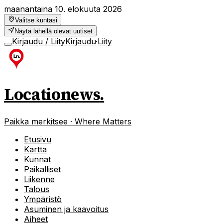
maanantaina 10. elokuuta 2026
Valitse kuntasi
Näytä lähellä olevat uutiset
Kirjaudu / Liity
Kirjaudu
·
Liity
Locationews
.
Paikka merkitsee · Where Matters
Etusivu
Kartta
Kunnat
Paikalliset
Liikenne
Talous
Ympäristö
Asuminen ja kaavoitus
Aiheet