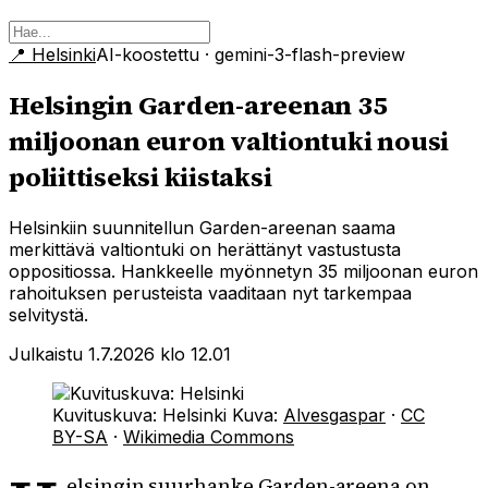
📍
Helsinki
AI-koostettu
· gemini-3-flash-preview
Helsingin Garden-areenan 35
miljoonan euron valtiontuki nousi
poliittiseksi kiistaksi
Helsinkiin suunnitellun Garden-areenan saama
merkittävä valtiontuki on herättänyt vastustusta
oppositiossa. Hankkeelle myönnetyn 35 miljoonan euron
rahoituksen perusteista vaaditaan nyt tarkempaa
selvitystä.
Julkaistu 1.7.2026 klo 12.01
Kuvituskuva: Helsinki
Kuva:
Alvesgaspar
·
CC
BY-SA
·
Wikimedia Commons
elsingin suurhanke Garden-areena on