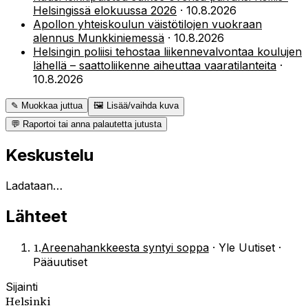
Helsingissä elokuussa 2026
·
10.8.2026
Apollon yhteiskoulun väistötilojen vuokraan
alennus Munkkiniemessä
·
10.8.2026
Helsingin poliisi tehostaa liikennevalvontaa koulujen
lähellä – saattoliikenne aiheuttaa vaaratilanteita
·
10.8.2026
✎ Muokkaa juttua
🖼 Lisää/vaihda kuva
💬 Raportoi tai anna palautetta jutusta
Keskustelu
Ladataan…
Lähteet
1
.
Areena­hankkeesta syntyi soppa
·
Yle Uutiset ·
Pääuutiset
Sijainti
Helsinki