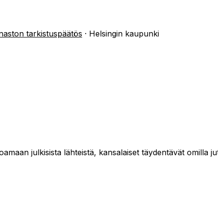
naston tarkistuspäätös
·
Helsingin kaupunki
maan julkisista lähteistä, kansalaiset täydentävät omilla jut