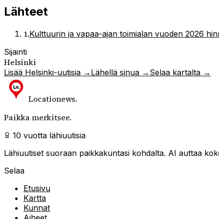
Lähteet
1
.
Kulttuurin ja vapaa-ajan toimialan vuoden 2026 hin
Sijainti
Helsinki
Lisää
Helsinki
-uutisia →
Lähellä sinua →
Selaa kartalta →
Locationews
.
Paikka merkitsee.
10 vuotta lähiuutisia
Lähiuutiset suoraan paikkakuntasi kohdalta. AI auttaa kokoa
Selaa
Etusivu
Kartta
Kunnat
Aiheet