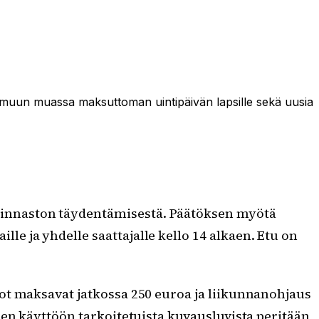
 muun muassa maksuttoman uintipäivän lapsille sekä uusia
 hinnaston täydentämisestä. Päätöksen myötä
le ja yhdelle saattajalle kello 14 alkaen. Etu on
ot maksavat jatkossa 250 euroa ja liikunnanohjaus
en käyttöön tarkoitetuista kuvausluvista peritään