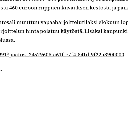
osta 460 euroon riippuen kuvauksen kestosta ja paik
sali muuttuu vapaaharjoittelutilaksi elokuun lopu
rjoittelun hinta poistuu käytöstä. Lisäksi kaupunk
lussa.
015991?paatos=24529606-a61f-c7f4-841d-9f22a3900000
.