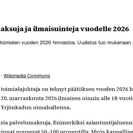
aksuja ja ilmaisuinteja vuodelle 2026
jan toimialan vuoden 2026 hinnastoa. Uudistus tuo mukanaan
·
Wikimedia Commons
n toimialajohtaja on tehnyt päätöksen vuoden 2026
0. marraskuuta 2026 ilmaisen uinnin alle 18-vuotiail
 Yrjönkadun uimahalleissa.
usia palvelumaksuja. Esimerkiksi asiantuntijaluenn
hinnat nousevat 50–100 prosentilla. Myös kaupallise