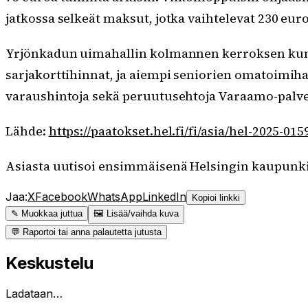
jatkossa selkeät maksut, jotka vaihtelevat 230 eur
Yrjönkadun uimahallin kolmannen kerroksen kunto
sarjakorttihinnat, ja aiempi seniorien omatoimiha
varaushintoja sekä peruutusehtoja Varaamo-palve
Lähde:
https://paatokset.hel.fi/fi/asia/hel-2025-
Asiasta uutisoi ensimmäisenä Helsingin kaupunki
Jaa:
X
Facebook
WhatsApp
LinkedIn
Kopioi linkki
✎ Muokkaa juttua
🖼 Lisää/vaihda kuva
💬 Raportoi tai anna palautetta jutusta
Keskustelu
Ladataan…