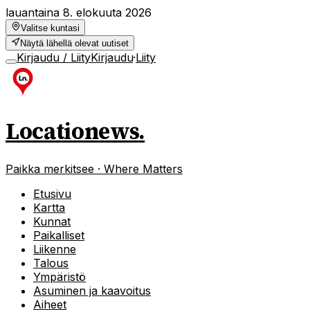
lauantaina 8. elokuuta 2026
Valitse kuntasi
Näytä lähellä olevat uutiset
Kirjaudu / Liity
Kirjaudu
·
Liity
Locationews
.
Paikka merkitsee · Where Matters
Etusivu
Kartta
Kunnat
Paikalliset
Liikenne
Talous
Ympäristö
Asuminen ja kaavoitus
Aiheet