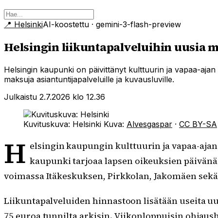
📍
Helsinki
AI-koostettu
· gemini-3-flash-preview
Helsingin liikuntapalveluihin uusia m
Helsingin kaupunki on päivittänyt kulttuurin ja vapaa-a
maksuja asiantuntijapalveluille ja kuvausluville.
Julkaistu 2.7.2026 klo 12.36
Kuvituskuva: Helsinki
Kuva:
Alvesgaspar
·
CC BY-SA
H
elsingin kaupungin kulttuurin ja vapaa-aja
kaupunki tarjoaa lapsen oikeuksien päivänä 2
voimassa Itäkeskuksen, Pirkkolan, Jakomäen sekä
Liikuntapalveluiden hinnastoon lisätään useita u
75 euroa tunnilta arkisin. Viikonloppuisin ohjaus