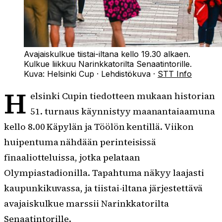
Avajaiskulkue tiistai-iltana kello 19.30 alkaen.
Kulkue liikkuu Narinkkatorilta Senaatintorille.
Kuva:
Helsinki Cup
·
Lehdistökuva
·
STT Info
H
elsinki Cupin tiedotteen mukaan historian
51. turnaus käynnistyy maanantaiaamuna
kello 8.00 Käpylän ja Töölön kentillä. Viikon
huipentuma nähdään perinteisissä
finaaliotteluissa, jotka pelataan
Olympiastadionilla. Tapahtuma näkyy laajasti
kaupunkikuvassa, ja tiistai-iltana järjestettävä
avajaiskulkue marssii Narinkkatorilta
Senaatintorille.