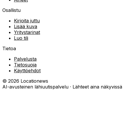
Osallistu
Kirjoita juttu
Lisää kuva
Yritystarinat
Luo tili
Tietoa
Palvelusta
Tietosuoja
Käyttöehdot
©
2026
Locationews
AI-avusteinen lähiuutispalvelu · Lähteet aina näkyvissä