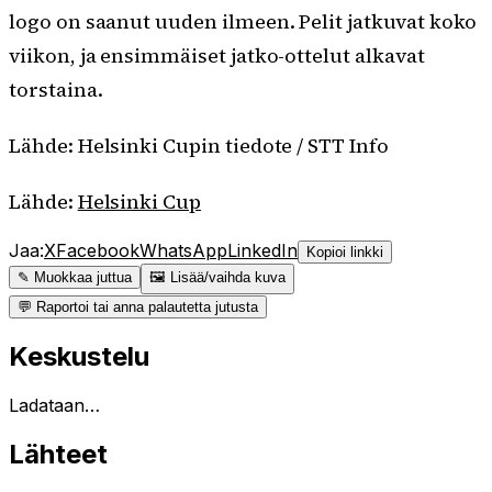
logo on saanut uuden ilmeen. Pelit jatkuvat koko
viikon, ja ensimmäiset jatko-ottelut alkavat
torstaina.
Lähde: Helsinki Cupin tiedote / STT Info
Lähde:
Helsinki Cup
Jaa:
X
Facebook
WhatsApp
LinkedIn
Kopioi linkki
✎ Muokkaa juttua
🖼 Lisää/vaihda kuva
💬 Raportoi tai anna palautetta jutusta
Keskustelu
Ladataan…
Lähteet