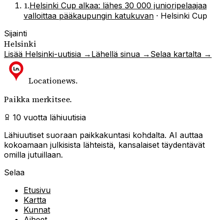
1
.
Helsinki Cup alkaa: lähes 30 000 junioripelaajaa
valloittaa pääkaupungin katukuvan
·
Helsinki Cup
Sijainti
Helsinki
Lisää
Helsinki
-uutisia →
Lähellä sinua →
Selaa kartalta →
Locationews
.
Paikka merkitsee.
10 vuotta lähiuutisia
Lähiuutiset suoraan paikkakuntasi kohdalta. AI auttaa
kokoamaan julkisista lähteistä, kansalaiset täydentävät
omilla jutuillaan.
Selaa
Etusivu
Kartta
Kunnat
Aiheet