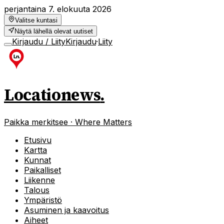
perjantaina 7. elokuuta 2026
Valitse kuntasi
Näytä lähellä olevat uutiset
Kirjaudu / Liity
Kirjaudu
·
Liity
Locationews
.
Paikka merkitsee · Where Matters
Etusivu
Kartta
Kunnat
Paikalliset
Liikenne
Talous
Ympäristö
Asuminen ja kaavoitus
Aiheet