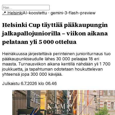
📍
Helsinki
AI-koostettu
· gemini-3-flash-preview
Helsinki Cup täyttää pääkaupungin
jalkapallojuniorilla – viikon aikana
pelataan yli 5 000 ottelua
Heinäkuussa järjestettävä perinteinen junioriturnaus tuo
pääkaupunkiseudulle lähes 30 000 pelaajaa 18 eri
maasta. Turnausviikon aikana kentillä nähdään yli 1 700
joukkuetta, ja tapahtuman odotetaan houkuttelevan
yhteensä jopa 300 000 kävijää.
Julkaistu 6.7.2026 klo 06.46