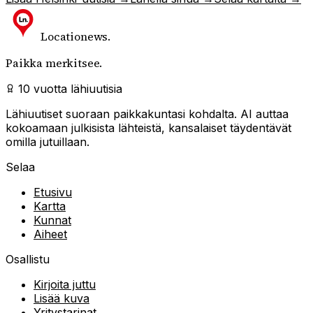
Locationews
.
Paikka merkitsee.
10 vuotta lähiuutisia
Lähiuutiset suoraan paikkakuntasi kohdalta. AI auttaa
kokoamaan julkisista lähteistä, kansalaiset täydentävät
omilla jutuillaan.
Selaa
Etusivu
Kartta
Kunnat
Aiheet
Osallistu
Kirjoita juttu
Lisää kuva
Yritystarinat