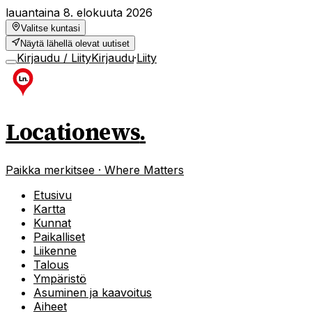
lauantaina 8. elokuuta 2026
Valitse kuntasi
Näytä lähellä olevat uutiset
Kirjaudu / Liity
Kirjaudu
·
Liity
Locationews
.
Paikka merkitsee · Where Matters
Etusivu
Kartta
Kunnat
Paikalliset
Liikenne
Talous
Ympäristö
Asuminen ja kaavoitus
Aiheet