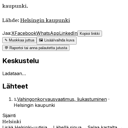
kaupunki.
Lähde:
Helsingin kaupunki
Jaa:
X
Facebook
WhatsApp
LinkedIn
Kopioi linkki
✎ Muokkaa juttua
🖼 Lisää/vaihda kuva
💬 Raportoi tai anna palautetta jutusta
Keskustelu
Ladataan…
Lähteet
1
.
Vahingonkorvausvaatimus, liukastuminen
·
Helsingin kaupunki
Sijainti
Helsinki
Lisää
Helsinki
-uutisia →
Lähellä sinua →
Selaa kartalta →