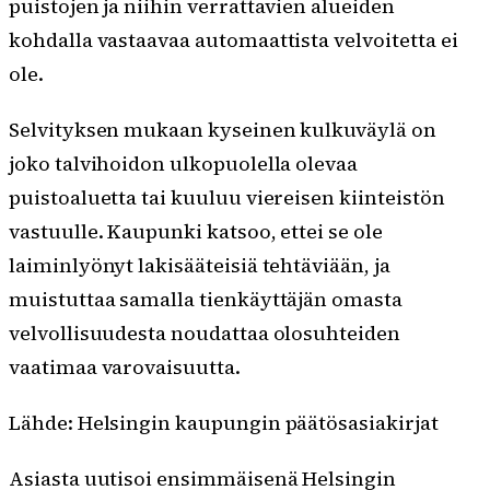
puistojen ja niihin verrattavien alueiden
kohdalla vastaavaa automaattista velvoitetta ei
ole.
Selvityksen mukaan kyseinen kulkuväylä on
joko talvihoidon ulkopuolella olevaa
puistoaluetta tai kuuluu viereisen kiinteistön
vastuulle. Kaupunki katsoo, ettei se ole
laiminlyönyt lakisääteisiä tehtäviään, ja
muistuttaa samalla tienkäyttäjän omasta
velvollisuudesta noudattaa olosuhteiden
vaatimaa varovaisuutta.
Lähde: Helsingin kaupungin päätösasiakirjat
Asiasta uutisoi ensimmäisenä Helsingin