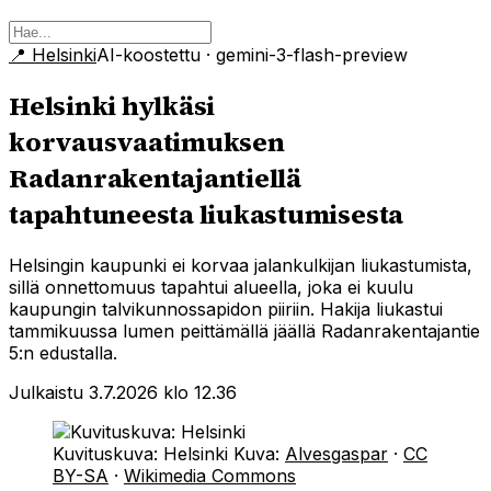
📍
Helsinki
AI-koostettu
· gemini-3-flash-preview
Helsinki hylkäsi
korvausvaatimuksen
Radanrakentajantiellä
tapahtuneesta liukastumisesta
Helsingin kaupunki ei korvaa jalankulkijan liukastumista,
sillä onnettomuus tapahtui alueella, joka ei kuulu
kaupungin talvikunnossapidon piiriin. Hakija liukastui
tammikuussa lumen peittämällä jäällä Radanrakentajantie
5:n edustalla.
Julkaistu 3.7.2026 klo 12.36
Kuvituskuva: Helsinki
Kuva:
Alvesgaspar
·
CC
BY-SA
·
Wikimedia Commons