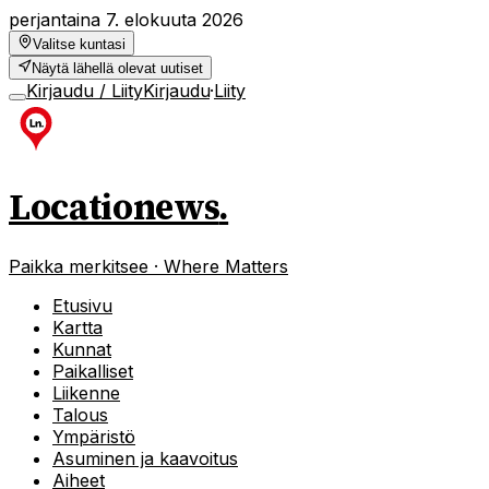
perjantaina 7. elokuuta 2026
Valitse kuntasi
Näytä lähellä olevat uutiset
Kirjaudu / Liity
Kirjaudu
·
Liity
Locationews
.
Paikka merkitsee · Where Matters
Etusivu
Kartta
Kunnat
Paikalliset
Liikenne
Talous
Ympäristö
Asuminen ja kaavoitus
Aiheet