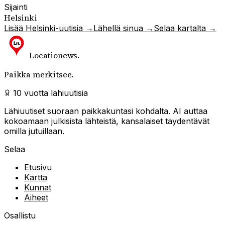
Sijainti
Helsinki
Lisää
Helsinki
-uutisia →
Lähellä sinua →
Selaa kartalta →
Locationews
.
Paikka merkitsee.
10 vuotta lähiuutisia
Lähiuutiset suoraan paikkakuntasi kohdalta. AI auttaa
kokoamaan julkisista lähteistä, kansalaiset täydentävät
omilla jutuillaan.
Selaa
Etusivu
Kartta
Kunnat
Aiheet
Osallistu