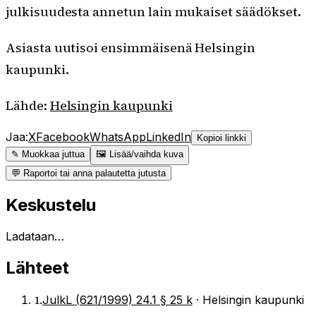
julkisuudesta annetun lain mukaiset säädökset.
Asiasta uutisoi ensimmäisenä Helsingin
kaupunki.
Lähde:
Helsingin kaupunki
Jaa:
X
Facebook
WhatsApp
LinkedIn
Kopioi linkki
✎ Muokkaa juttua
🖼 Lisää/vaihda kuva
💬 Raportoi tai anna palautetta jutusta
Keskustelu
Ladataan…
Lähteet
1
.
JulkL (621/1999) 24.1 § 25 k
·
Helsingin kaupunki