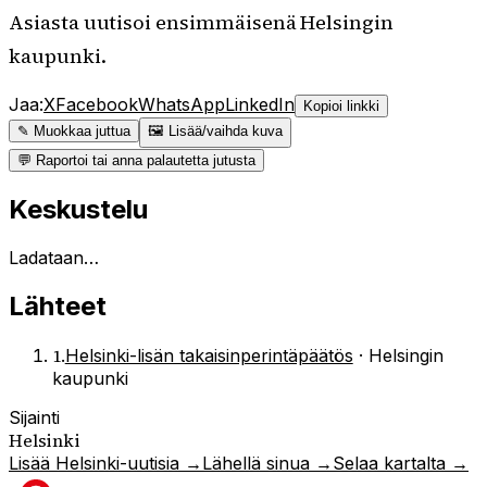
Asiasta uutisoi ensimmäisenä Helsingin
kaupunki.
Jaa:
X
Facebook
WhatsApp
LinkedIn
Kopioi linkki
✎ Muokkaa juttua
🖼 Lisää/vaihda kuva
💬 Raportoi tai anna palautetta jutusta
Keskustelu
Ladataan…
Lähteet
1
.
Helsinki-lisän takaisinperintäpäätös
·
Helsingin
kaupunki
Sijainti
Helsinki
Lisää
Helsinki
-uutisia →
Lähellä sinua →
Selaa kartalta →