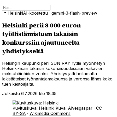
📍
Helsinki
AI-koostettu
· gemini-3-flash-preview
Helsinki perii 8 000 euron
työllistämistuen takaisin
konkurssiin ajautuneelta
yhdistykseltä
Helsingin kaupunki perii SUN RAY ry:lle myönnetyn
Helsinki-lisän takaisin kokonaisuudessaan vakavien
maksuhäiriöiden vuoksi. Yhdistys jätti hoitamatta
lakisääteiset työnantajamaksunsa ja veronsa lähes koko
tuen kestoajalta.
Julkaistu 6.7.2026 klo 18.35
Kuvituskuva: Helsinki
Kuva:
Alvesgaspar
·
CC
BY-SA
·
Wikimedia Commons