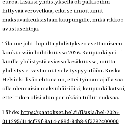
euroa. Lisäksi yhdistyksellä oli palkkoihin
liittyvää verovelkaa, eikä se ilmoittanut
maksuvaikeuksistaan kaupungille, mikä rikkoo
avustusehtoja.
Tilanne johti lopulta yhdistyksen asettamiseen
konkurssiin huhtikuussa 2026. Kaupunki yritti
kuulla yhdistystä asiassa kesäkuussa, mutta
yhdistys ei vastannut selvityspyyntöön. Koska
Helsinki-lisän ehtona on, ettei työnantajalla saa
olla olennaisia maksuhäiriöitä, kaupunki katsoi,
ettei tukea olisi alun perinkään tullut maksaa.
Lähde:
https://paatokset.hel.fi/fi/asia/hel-2026-
011295/414cf79f-8a14-c89d-84b8-9f3792c00000