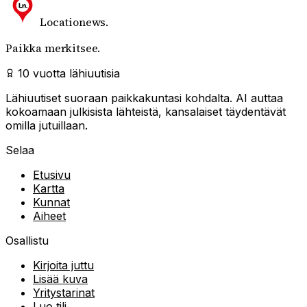
Locationews
.
Paikka merkitsee.
10 vuotta lähiuutisia
Lähiuutiset suoraan paikkakuntasi kohdalta. AI auttaa
kokoamaan julkisista lähteistä, kansalaiset täydentävät
omilla jutuillaan.
Selaa
Etusivu
Kartta
Kunnat
Aiheet
Osallistu
Kirjoita juttu
Lisää kuva
Yritystarinat
Luo tili