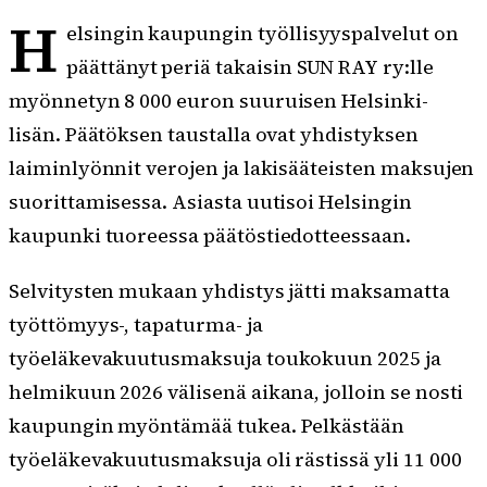
H
elsingin kaupungin työllisyyspalvelut on
päättänyt periä takaisin SUN RAY ry:lle
myönnetyn 8 000 euron suuruisen Helsinki-
lisän. Päätöksen taustalla ovat yhdistyksen
laiminlyönnit verojen ja lakisääteisten maksujen
suorittamisessa. Asiasta uutisoi Helsingin
kaupunki tuoreessa päätöstiedotteessaan.
Selvitysten mukaan yhdistys jätti maksamatta
työttömyys-, tapaturma- ja
työeläkevakuutusmaksuja toukokuun 2025 ja
helmikuun 2026 välisenä aikana, jolloin se nosti
kaupungin myöntämää tukea. Pelkästään
työeläkevakuutusmaksuja oli rästissä yli 11 000