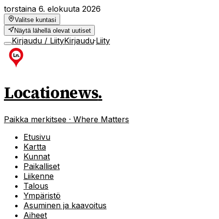
torstaina 6. elokuuta 2026
Valitse kuntasi
Näytä lähellä olevat uutiset
Kirjaudu / Liity
Kirjaudu
·
Liity
Locationews
.
Paikka merkitsee · Where Matters
Etusivu
Kartta
Kunnat
Paikalliset
Liikenne
Talous
Ympäristö
Asuminen ja kaavoitus
Aiheet