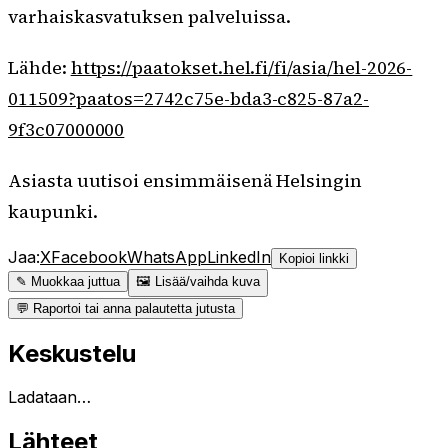
varhaiskasvatuksen palveluissa.
Lähde:
https://paatokset.hel.fi/fi/asia/hel-2026-
011509?paatos=2742c75e-bda3-c825-87a2-
9f3c07000000
Asiasta uutisoi ensimmäisenä Helsingin
kaupunki.
Jaa:
X
Facebook
WhatsApp
LinkedIn
Kopioi linkki
✎ Muokkaa juttua
🖼 Lisää/vaihda kuva
💬 Raportoi tai anna palautetta jutusta
Keskustelu
Ladataan…
Lähteet