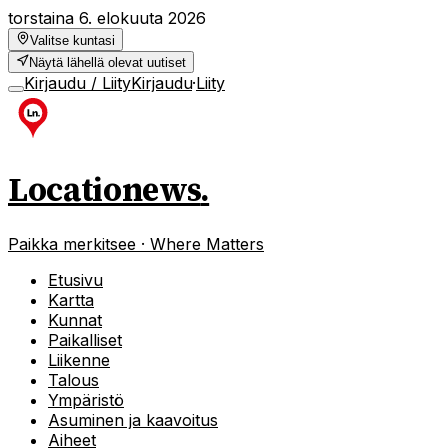
torstaina 6. elokuuta 2026
Valitse kuntasi
Näytä lähellä olevat uutiset
Kirjaudu / Liity
Kirjaudu
·
Liity
Locationews
.
Paikka merkitsee · Where Matters
Etusivu
Kartta
Kunnat
Paikalliset
Liikenne
Talous
Ympäristö
Asuminen ja kaavoitus
Aiheet