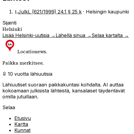
1
.
JulkL (621/1999) 24.1 § 25 k
·
Helsingin kaupunki
Sijainti
Helsinki
Lisää
Helsinki
-uutisia →
Lähellä sinua →
Selaa kartalta →
Locationews
.
Paikka merkitsee.
10 vuotta lähiuutisia
Lähiuutiset suoraan paikkakuntasi kohdalta. AI auttaa
kokoamaan julkisista lähteistä, kansalaiset täydentävät
omilla jutuillaan.
Selaa
Etusivu
Kartta
Kunnat