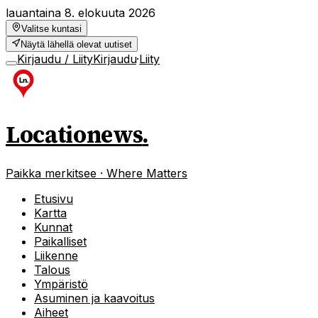
lauantaina 8. elokuuta 2026
Valitse kuntasi
Näytä lähellä olevat uutiset
Kirjaudu / Liity
Kirjaudu
·
Liity
Locationews
.
Paikka merkitsee · Where Matters
Etusivu
Kartta
Kunnat
Paikalliset
Liikenne
Talous
Ympäristö
Asuminen ja kaavoitus
Aiheet