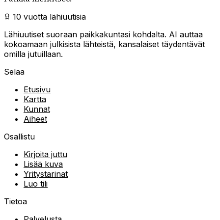
10 vuotta lähiuutisia
Lähiuutiset suoraan paikkakuntasi kohdalta. AI auttaa
kokoamaan julkisista lähteistä, kansalaiset täydentävät
omilla jutuillaan.
Selaa
Etusivu
Kartta
Kunnat
Aiheet
Osallistu
Kirjoita juttu
Lisää kuva
Yritystarinat
Luo tili
Tietoa
Palvelusta