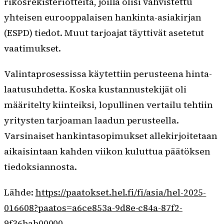
rikosrekisteriotteita, joilla olisi vahvistettu
yhteisen eurooppalaisen hankinta-asiakirjan
(ESPD) tiedot. Muut tarjoajat täyttivät asetetut
vaatimukset.
Valintaprosessissa käytettiin perusteena hinta-
laatusuhdetta. Koska kustannustekijät oli
määritelty kiinteiksi, lopullinen vertailu tehtiin
yritysten tarjoaman laadun perusteella.
Varsinaiset hankintasopimukset allekirjoitetaan
aikaisintaan kahden viikon kuluttua päätöksen
tiedoksiannosta.
Lähde:
https://paatokset.hel.fi/fi/asia/hel-2025-
016608?paatos=a6ce853a-9d8e-c84a-87f2-
9f36bab00000