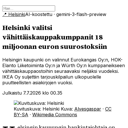
📍
Helsinki
AI-koostettu
· gemini-3-flash-preview
Helsinki valitsi
vähittäiskauppakumppanit 18
miljoonan euron suurostoksiin
Helsingin kaupunki on valinnut Eurokangas Oy:n, HOK-
Elanto Liiketoiminta Oy:n ja Würth Oy:n kumppaneikseen
vähittäiskauppaostoihin seuraavaksi neljäksi vuodeksi.
IKEA Oy suljettiin tarjouskilpailun ulkopuolelle
puutteellisten asiakirjojen vuoksi.
Julkaistu 7.7.2026 klo 00.35
Kuvituskuva: Helsinki
Kuva:
Alvesgaspar
·
CC
BY-SA
·
Wikimedia Commons
elsingin kaupungin hankintajohtaja on