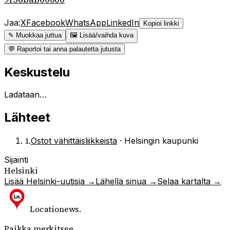
Jaa:
X
Facebook
WhatsApp
LinkedIn
Kopioi linkki
✎ Muokkaa juttua
🖼 Lisää/vaihda kuva
💬 Raportoi tai anna palautetta jutusta
Keskustelu
Ladataan…
Lähteet
1
.
Ostot vähittäisliikkeistä
·
Helsingin kaupunki
Sijainti
Helsinki
Lisää
Helsinki
-uutisia →
Lähellä sinua →
Selaa kartalta →
Locationews
.
Paikka merkitsee.