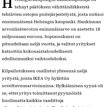
H
tehnyt päätöksen vähittäisliikkeistä
tehtävien ostojen puitejärjestelystä, josta uutisoi
ensimmäisenä Helsingin kaupunki. Hankinnan
arvonlisäveroton enimmäisarvo on asetettu 18
miljoonaan euroon. Sopimuskausi on
pituudeltaan neljä vuotta, ja valitut yritykset
katsottiin kokonaistaloudellisesti
edullisimmiksi vaihtoehdoiksi.
Kilpailutukseen osallistui yhteensä neljä
yritystä, joista IKEA Oy hylättiin
soveltuvuusarvioinnissa. Hylkäämisen syynä oli
se, ettei yritys toimittanut pyynnöistä
huolimatta kaikkia vaadittuja