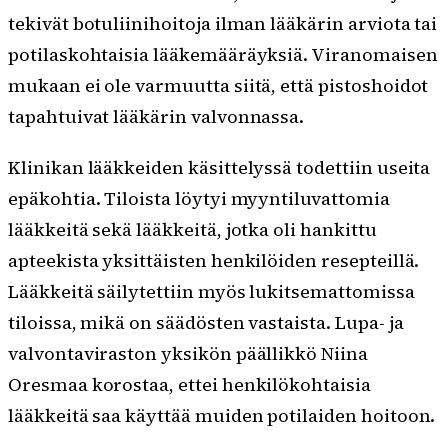
tekivät botuliinihoitoja ilman lääkärin arviota tai
potilaskohtaisia lääkemääräyksiä. Viranomaisen
mukaan ei ole varmuutta siitä, että pistoshoidot
tapahtuivat lääkärin valvonnassa.
Klinikan lääkkeiden käsittelyssä todettiin useita
epäkohtia. Tiloista löytyi myyntiluvattomia
lääkkeitä sekä lääkkeitä, jotka oli hankittu
apteekista yksittäisten henkilöiden resepteillä.
Lääkkeitä säilytettiin myös lukitsemattomissa
tiloissa, mikä on säädösten vastaista. Lupa- ja
valvontaviraston yksikön päällikkö Niina
Oresmaa korostaa, ettei henkilökohtaisia
lääkkeitä saa käyttää muiden potilaiden hoitoon.