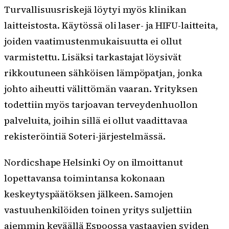
Turvallisuusriskejä löytyi myös klinikan
laitteistosta. Käytössä oli laser- ja HIFU-laitteita,
joiden vaatimustenmukaisuutta ei ollut
varmistettu. Lisäksi tarkastajat löysivät
rikkoutuneen sähköisen lämpöpatjan, jonka
johto aiheutti välittömän vaaran. Yrityksen
todettiin myös tarjoavan terveydenhuollon
palveluita, joihin sillä ei ollut vaadittavaa
rekisteröintiä Soteri-järjestelmässä.
Nordicshape Helsinki Oy on ilmoittanut
lopettavansa toimintansa kokonaan
keskeytyspäätöksen jälkeen. Samojen
vastuuhenkilöiden toinen yritys suljettiin
aiemmin keväällä Espoossa vastaavien syiden