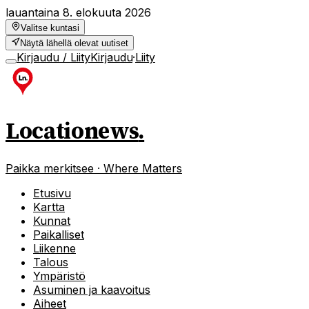
lauantaina 8. elokuuta 2026
Valitse kuntasi
Näytä lähellä olevat uutiset
Kirjaudu / Liity
Kirjaudu
·
Liity
Locationews
.
Paikka merkitsee · Where Matters
Etusivu
Kartta
Kunnat
Paikalliset
Liikenne
Talous
Ympäristö
Asuminen ja kaavoitus
Aiheet