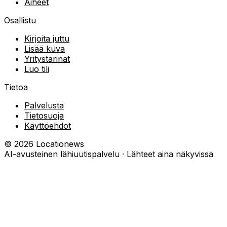
Aiheet
Osallistu
Kirjoita juttu
Lisää kuva
Yritystarinat
Luo tili
Tietoa
Palvelusta
Tietosuoja
Käyttöehdot
©
2026
Locationews
AI-avusteinen lähiuutispalvelu · Lähteet aina näkyvissä