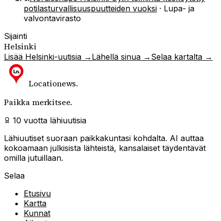
potilasturvallisuuspuutteiden vuoksi
·
Lupa- ja
valvontavirasto
Sijainti
Helsinki
Lisää
Helsinki
-uutisia →
Lähellä sinua →
Selaa kartalta →
Locationews
.
Paikka merkitsee.
10 vuotta lähiuutisia
Lähiuutiset suoraan paikkakuntasi kohdalta. AI auttaa
kokoamaan julkisista lähteistä, kansalaiset täydentävät
omilla jutuillaan.
Selaa
Etusivu
Kartta
Kunnat