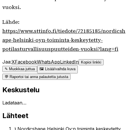
vuoksi.
Lähde:
https://www.sttinfo.fi/tiedote/72185185/nordicsh
ape-helsinki-oyn-toiminta-keskeytetty-
potilasturvallisuuspuutteiden-vuoksi?lang=fi
Jaa:
X
Facebook
WhatsApp
LinkedIn
Kopioi linkki
✎ Muokkaa juttua
🖼 Lisää/vaihda kuva
💬 Raportoi tai anna palautetta jutusta
Keskustelu
Ladataan…
Lähteet
1
.
Nordicshape Helsinki Oy:n toiminta keskeytetty