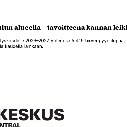
un alueella – tavoitteena kannan le
yskaudelle 2026–2027 yhteensä 5 416 hirvenpyyntilupaa, m
la kaudella lainkaan.