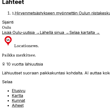
Lähteet
1
.
Hirvenmetsästykseen myönnettiin Oulun riistakesku
Sijainti
Oulu
Lisää
Oulu
-uutisia →
Lähellä sinua →
Selaa kartalta →
Locationews
.
Paikka merkitsee.
10 vuotta lähiuutisia
Lähiuutiset suoraan paikkakuntasi kohdalta. AI auttaa kokoa
Selaa
Etusivu
Kartta
Kunnat
Aiheet