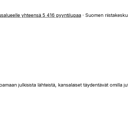
salueelle yhteensä 5 416 pyyntilupaa
·
Suomen riistakesku
maan julkisista lähteistä, kansalaiset täydentävät omilla jut