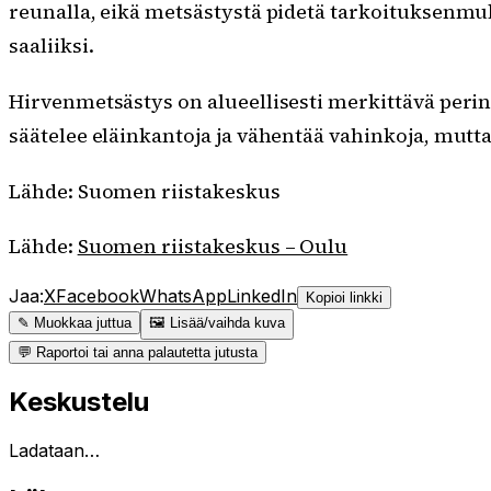
reunalla, eikä metsästystä pidetä tarkoituksenmuk
saaliiksi.
Hirvenmetsästys on alueellisesti merkittävä perin
säätelee eläinkantoja ja vähentää vahinkoja, mutta
Lähde: Suomen riistakeskus
Lähde:
Suomen riistakeskus – Oulu
Jaa:
X
Facebook
WhatsApp
LinkedIn
Kopioi linkki
✎ Muokkaa juttua
🖼 Lisää/vaihda kuva
💬 Raportoi tai anna palautetta jutusta
Keskustelu
Ladataan…