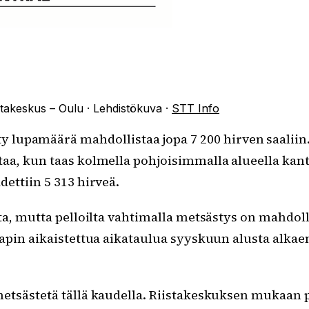
takeskus – Oulu
·
Lehdistökuva
·
STT Info
pamäärä mahdollistaa jopa 7 200 hirven saaliin. Er
ntaa, kun taas kolmella pohjoisimmalla alueella kan
ettiin 5 313 hirveä.
ta, mutta pelloilta vahtimalla metsästys on mahdoll
apin aikaistettua aikataulua syyskuun alusta alkaen
metsästetä tällä kaudella. Riistakeskuksen mukaan