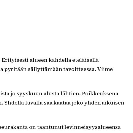
ityisesti alueen kahdella eteläisellä
ta pyritään säilyttämään tavoitteessa. Viime
ista jo syyskuun alusta lähtien. Poikkeuksena
. Yhdellä luvalla saa kaataa joko yhden aikuisen
 peurakanta on taantunut levinneisyysalueensa