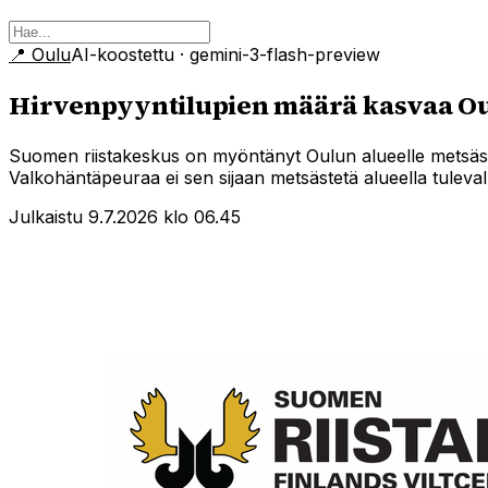
📍
Oulu
AI-koostettu
· gemini-3-flash-preview
Hirvenpyyntilupien määrä kasvaa Oul
Suomen riistakeskus on myöntänyt Oulun alueelle metsäst
Valkohäntäpeuraa ei sen sijaan metsästetä alueella tuleval
Julkaistu 9.7.2026 klo 06.45