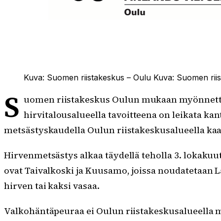
Kuva: Suomen riistakeskus – Oulu
Kuva:
Suomen riis
S
uomen riistakeskus Oulun mukaan myönnetty lu
hirvitalousalueella tavoitteena on leikata ka
metsästyskaudella Oulun riistakeskusalueella kaad
Hirvenmetsästys alkaa täydellä teholla 3. lokakuu
ovat Taivalkoski ja Kuusamo, joissa noudatetaan L
hirven tai kaksi vasaa.
Valkohäntäpeuraa ei Oulun riistakeskusalueella 