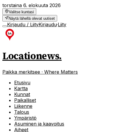
torstaina 6. elokuuta 2026
Valitse kuntasi
Näytä lähellä olevat uutiset
Kirjaudu / Liity
Kirjaudu
·
Liity
Locationews
.
Paikka merkitsee · Where Matters
Etusivu
Kartta
Kunnat
Paikalliset
Liikenne
Talous
Ympäristö
Asuminen ja kaavoitus
Aiheet