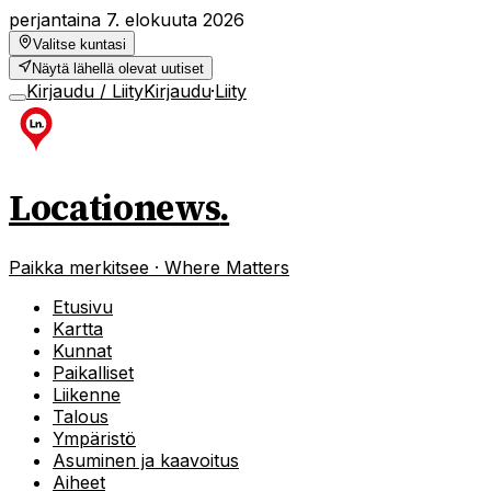
perjantaina 7. elokuuta 2026
Valitse kuntasi
Näytä lähellä olevat uutiset
Kirjaudu / Liity
Kirjaudu
·
Liity
Locationews
.
Paikka merkitsee · Where Matters
Etusivu
Kartta
Kunnat
Paikalliset
Liikenne
Talous
Ympäristö
Asuminen ja kaavoitus
Aiheet