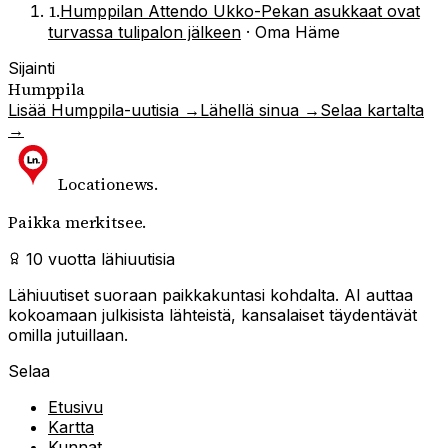
1
.
Humppilan Attendo Ukko-Pekan asukkaat ovat
turvassa tulipalon jälkeen
·
Oma Häme
Sijainti
Humppila
Lisää
Humppila
-uutisia →
Lähellä sinua →
Selaa kartalta
→
Locationews
.
Paikka merkitsee.
10 vuotta lähiuutisia
Lähiuutiset suoraan paikkakuntasi kohdalta. AI auttaa
kokoamaan julkisista lähteistä, kansalaiset täydentävät
omilla jutuillaan.
Selaa
Etusivu
Kartta
Kunnat