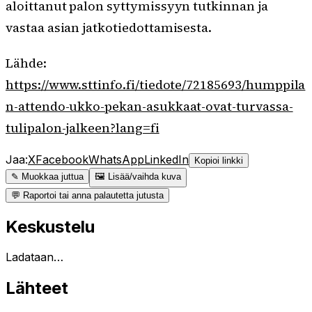
aloittanut palon syttymissyyn tutkinnan ja
vastaa asian jatkotiedottamisesta.
Lähde:
https://www.sttinfo.fi/tiedote/72185693/humppila
n-attendo-ukko-pekan-asukkaat-ovat-turvassa-
tulipalon-jalkeen?lang=fi
Jaa:
X
Facebook
WhatsApp
LinkedIn
Kopioi linkki
✎ Muokkaa juttua
🖼 Lisää/vaihda kuva
💬 Raportoi tai anna palautetta jutusta
Keskustelu
Ladataan…
Lähteet