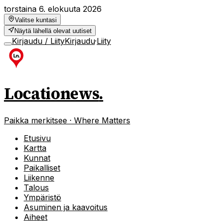
torstaina 6. elokuuta 2026
Valitse kuntasi
Näytä lähellä olevat uutiset
Kirjaudu / Liity
Kirjaudu
·
Liity
Locationews
.
Paikka merkitsee · Where Matters
Etusivu
Kartta
Kunnat
Paikalliset
Liikenne
Talous
Ympäristö
Asuminen ja kaavoitus
Aiheet