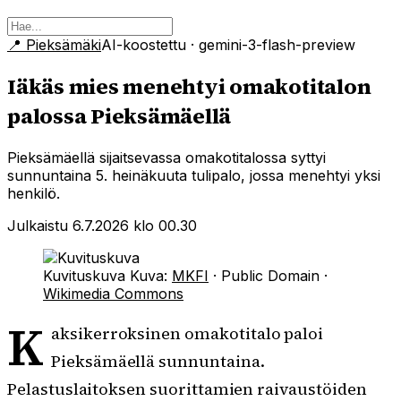
📍
Pieksämäki
AI-koostettu
· gemini-3-flash-preview
Iäkäs mies menehtyi omakotitalon
palossa Pieksämäellä
Pieksämäellä sijaitsevassa omakotitalossa syttyi
sunnuntaina 5. heinäkuuta tulipalo, jossa menehtyi yksi
henkilö.
Julkaistu 6.7.2026 klo 00.30
Kuvituskuva
Kuva:
MKFI
·
Public Domain
·
Wikimedia Commons
K
aksikerroksinen omakotitalo paloi
Pieksämäellä sunnuntaina.
Pelastuslaitoksen suorittamien raivaustöiden