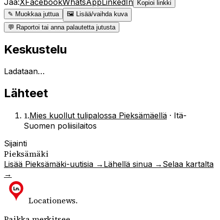
Jaa:
X
Facebook
WhatsApp
LinkedIn
Kopioi linkki
✎ Muokkaa juttua
🖼 Lisää/vaihda kuva
💬 Raportoi tai anna palautetta jutusta
Keskustelu
Ladataan…
Lähteet
1
.
Mies kuollut tulipalossa Pieksämäellä
·
Itä-
Suomen poliisilaitos
Sijainti
Pieksämäki
Lisää
Pieksämäki
-uutisia →
Lähellä sinua →
Selaa kartalta
→
Locationews
.
Paikka merkitsee.