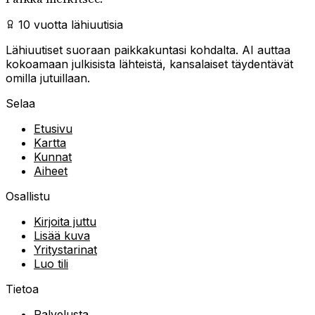
10 vuotta lähiuutisia
Lähiuutiset suoraan paikkakuntasi kohdalta. AI auttaa
kokoamaan julkisista lähteistä, kansalaiset täydentävät
omilla jutuillaan.
Selaa
Etusivu
Kartta
Kunnat
Aiheet
Osallistu
Kirjoita juttu
Lisää kuva
Yritystarinat
Luo tili
Tietoa
Palvelusta