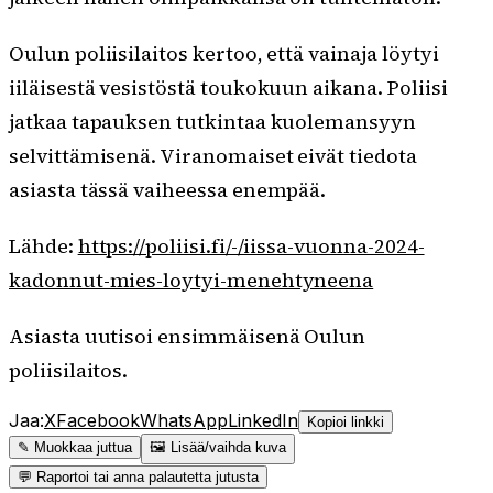
Oulun poliisilaitos kertoo, että vainaja löytyi
iiläisestä vesistöstä toukokuun aikana. Poliisi
jatkaa tapauksen tutkintaa kuolemansyyn
selvittämisenä. Viranomaiset eivät tiedota
asiasta tässä vaiheessa enempää.
Lähde:
https://poliisi.fi/-/iissa-vuonna-2024-
kadonnut-mies-loytyi-menehtyneena
Asiasta uutisoi ensimmäisenä Oulun
poliisilaitos.
Jaa:
X
Facebook
WhatsApp
LinkedIn
Kopioi linkki
✎ Muokkaa juttua
🖼 Lisää/vaihda kuva
💬 Raportoi tai anna palautetta jutusta