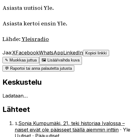
Asiasta uutisoi Yle.
Asiasta kertoi ensin Yle.
Lähde:
Yleisradio
Jaa:
X
Facebook
WhatsApp
LinkedIn
Kopioi linkki
✎ Muokkaa juttua
🖼 Lisää/vaihda kuva
💬 Raportoi tai anna palautetta jutusta
Keskustelu
Ladataan…
Lähteet
1
.
Sonja Kumpumäki, 21, teki historiaa Ivalossa –
naiset eivät ole päässeet täällä aiemmin inttiin
·
Yle
Uutiset · Pääuutiset