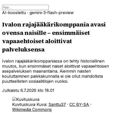
AI-koostettu
· gemini-3-flash-preview
Ivalon rajajääkärikomppania avasi
ovensa naisille – ensimmäiset
vapaaehtoiset aloittivat
palveluksensa
Ivalon rajajääkärikomppaniassa on tehty historiallinen
muutos, kun ensimmäiset naiset aloittivat vapaaehtoisen
asepalveluksen maanantaina. Aiemmin naisten
kouluttaminen paikkakunnalla ei ole ollut mahdollista
puutteellisten sosiaalitilojen vuoksi.
Julkaistu 6.7.2026 klo 18.01
Kuvituskuva
Kuva:
Santtu37
·
CC BY-SA
·
Wikimedia Commons