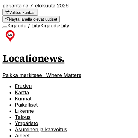
perjantaina 7. elokuuta 2026
Valitse kuntasi
Näytä lähellä olevat uutiset
Kirjaudu / Liity
Kirjaudu
·
Liity
Locationews
.
Paikka merkitsee · Where Matters
Etusivu
Kartta
Kunnat
Paikalliset
Liikenne
Talous
Ympäristö
Asuminen ja kaavoitus
Aiheet