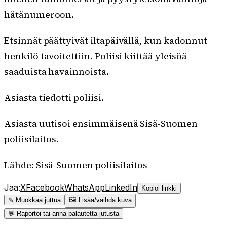
hätänumeroon.
Etsinnät päättyivät iltapäivällä, kun kadonnut
henkilö tavoitettiin. Poliisi kiittää yleisöä
saaduista havainnoista.
Asiasta tiedotti poliisi.
Asiasta uutisoi ensimmäisenä Sisä-Suomen
poliisilaitos.
Lähde:
Sisä-Suomen poliisilaitos
Jaa:
X
Facebook
WhatsApp
LinkedIn
Kopioi linkki
✎ Muokkaa juttua
🖼 Lisää/vaihda kuva
💬 Raportoi tai anna palautetta jutusta