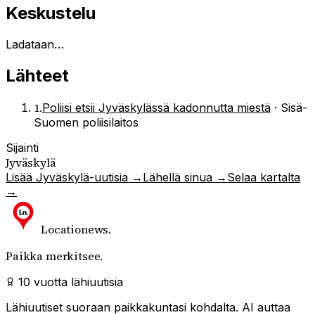
Keskustelu
Ladataan…
Lähteet
1
.
Poliisi etsii Jyväskylässä kadonnutta miestä
·
Sisä-
Suomen poliisilaitos
Sijainti
Jyväskylä
Lisää
Jyväskylä
-uutisia →
Lähellä sinua →
Selaa kartalta
→
Locationews
.
Paikka merkitsee.
10 vuotta lähiuutisia
Lähiuutiset suoraan paikkakuntasi kohdalta. AI auttaa