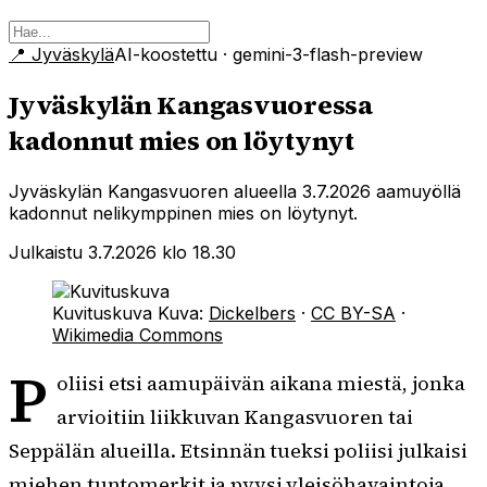
📍
Jyväskylä
AI-koostettu
· gemini-3-flash-preview
Jyväskylän Kangasvuoressa
kadonnut mies on löytynyt
Jyväskylän Kangasvuoren alueella 3.7.2026 aamuyöllä
kadonnut nelikymppinen mies on löytynyt.
Julkaistu 3.7.2026 klo 18.30
Kuvituskuva
Kuva:
Dickelbers
·
CC BY-SA
·
Wikimedia Commons
P
oliisi etsi aamupäivän aikana miestä, jonka
arvioitiin liikkuvan Kangasvuoren tai
Seppälän alueilla. Etsinnän tueksi poliisi julkaisi
miehen tuntomerkit ja pyysi yleisöhavaintoja