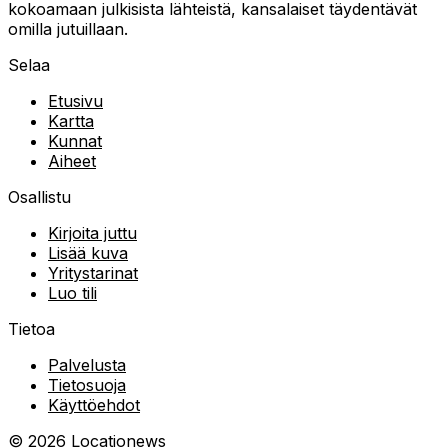
kokoamaan julkisista lähteistä, kansalaiset täydentävät
omilla jutuillaan.
Selaa
Etusivu
Kartta
Kunnat
Aiheet
Osallistu
Kirjoita juttu
Lisää kuva
Yritystarinat
Luo tili
Tietoa
Palvelusta
Tietosuoja
Käyttöehdot
©
2026
Locationews