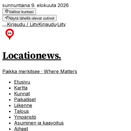
sunnuntaina 9. elokuuta 2026
Valitse kuntasi
Näytä lähellä olevat uutiset
Kirjaudu / Liity
Kirjaudu
·
Liity
Locationews
.
Paikka merkitsee · Where Matters
Etusivu
Kartta
Kunnat
Paikalliset
Liikenne
Talous
Ympäristö
Asuminen ja kaavoitus
Aiheet