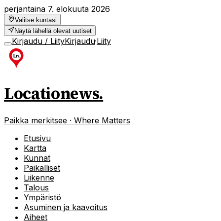
perjantaina 7. elokuuta 2026
Valitse kuntasi
Näytä lähellä olevat uutiset
Kirjaudu / Liity
Kirjaudu
·
Liity
Locationews
.
Paikka merkitsee · Where Matters
Etusivu
Kartta
Kunnat
Paikalliset
Liikenne
Talous
Ympäristö
Asuminen ja kaavoitus
Aiheet