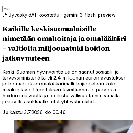
📍
Jyväskylä
AI-koostettu
· gemini-3-flash-preview
Kaikille keskisuomalaisille
nimetään omahoitaja ja omalääkäri
– valtiolta miljoonatuki hoidon
jatkuvuuteen
Keski-Suomen hyvinvointialue on saanut sosiaali- ja
terveysministeriöltä yli 2,4 miljoonan euron avustuksen,
jolla omahoitaja-omalääkärimalli laajennetaan koko
maakuntaan. Uudistuksen tavoitteena on parantaa
hoidon sujuvuutta ja potilasturvallisuutta nimeämällä
jokaiselle asukkaalle tutut yhteyshenkilöt.
Julkaistu 3.7.2026 klo 06.46