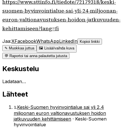
https://www.sttinfo.fi/tiedote/72179318/keski-
suomen-hyvinvointialue-sai-yli-24-miljoonan-
euron-valtionavustuksen-hoidon-jatkuvuuden-
kehittamiseen?lang=fi
Jaa:
X
Facebook
WhatsApp
LinkedIn
Kopioi linkki
✎ Muokkaa juttua
🖼 Lisää/vaihda kuva
💬 Raportoi tai anna palautetta jutusta
Keskustelu
Ladataan…
Lähteet
1
.
Keski-Suomen hyvinvointialue sai yli 2,4
miljoonan euron valtionavustuksen hoidon
jatkuvuuden kehittämiseen
·
Keski-Suomen
hyvinvointialue