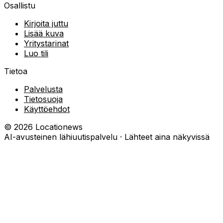
Osallistu
Kirjoita juttu
Lisää kuva
Yritystarinat
Luo tili
Tietoa
Palvelusta
Tietosuoja
Käyttöehdot
©
2026
Locationews
AI-avusteinen lähiuutispalvelu · Lähteet aina näkyvissä