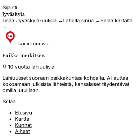
Sijainti
Jyväskylä
Lisää
Jyväskylä
-uutisia →
Lähellä sinua →
Selaa kartalta
→
Locationews
.
Paikka merkitsee.
10 vuotta lähiuutisia
Lähiuutiset suoraan paikkakuntasi kohdalta. AI auttaa
kokoamaan julkisista lähteistä, kansalaiset täydentävät
omilla jutuillaan.
Selaa
Etusivu
Kartta
Kunnat
Aiheet