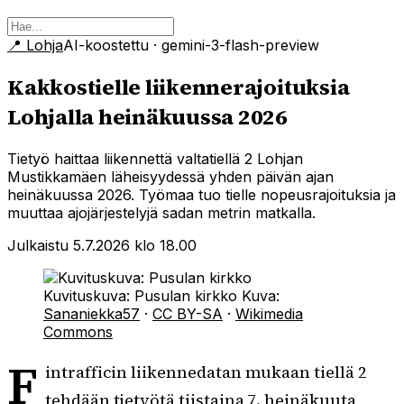
📍
Lohja
AI-koostettu
· gemini-3-flash-preview
Kakkostielle liikennerajoituksia
Lohjalla heinäkuussa 2026
Tietyö haittaa liikennettä valtatiellä 2 Lohjan
Mustikkamäen läheisyydessä yhden päivän ajan
heinäkuussa 2026. Työmaa tuo tielle nopeusrajoituksia ja
muuttaa ajojärjestelyjä sadan metrin matkalla.
Julkaistu 5.7.2026 klo 18.00
Kuvituskuva: Pusulan kirkko
Kuva:
Sananiekka57
·
CC BY-SA
·
Wikimedia
Commons
F
intrafficin liikennedatan mukaan tiellä 2
tehdään tietyötä tiistaina 7. heinäkuuta