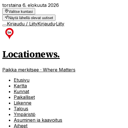
torstaina 6. elokuuta 2026
Valitse kuntasi
Näytä lähellä olevat uutiset
Kirjaudu / Liity
Kirjaudu
·
Liity
Locationews
.
Paikka merkitsee · Where Matters
Etusivu
Kartta
Kunnat
Paikalliset
Liikenne
Talous
Ympäristö
Asuminen ja kaavoitus
Aiheet