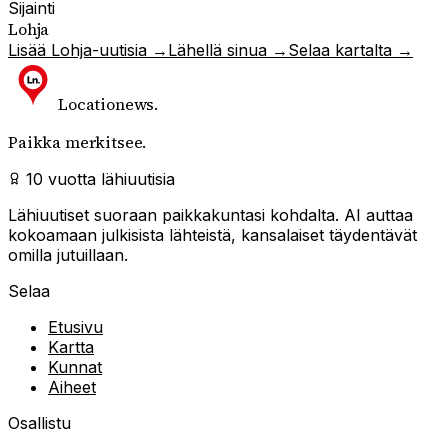
Sijainti
Lohja
Lisää
Lohja
-uutisia →
Lähellä sinua →
Selaa kartalta →
Locationews
.
Paikka merkitsee.
10 vuotta lähiuutisia
Lähiuutiset suoraan paikkakuntasi kohdalta. AI auttaa
kokoamaan julkisista lähteistä, kansalaiset täydentävät
omilla jutuillaan.
Selaa
Etusivu
Kartta
Kunnat
Aiheet
Osallistu