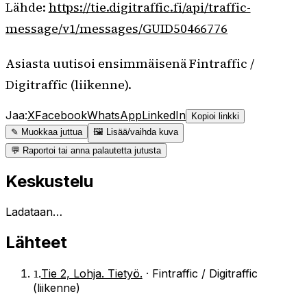
Lähde:
https://tie.digitraffic.fi/api/traffic-
message/v1/messages/GUID50466776
Asiasta uutisoi ensimmäisenä Fintraffic /
Digitraffic (liikenne).
Jaa:
X
Facebook
WhatsApp
LinkedIn
Kopioi linkki
✎ Muokkaa juttua
🖼 Lisää/vaihda kuva
💬 Raportoi tai anna palautetta jutusta
Keskustelu
Ladataan…
Lähteet
1
.
Tie 2, Lohja. Tietyö.
·
Fintraffic / Digitraffic
(liikenne)