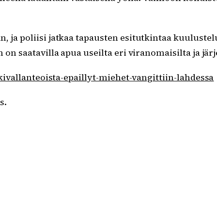
ja poliisi jatkaa tapausten esitutkintaa kuulustelui
on saatavilla apua useilta eri viranomaisilta ja järj
akivallanteoista-epaillyt-miehet-vangittiin-lahdessa
s.