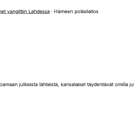
het vangittiin Lahdessa
·
Hämeen poliisilaitos
maan julkisista lähteistä, kansalaiset täydentävät omilla jut