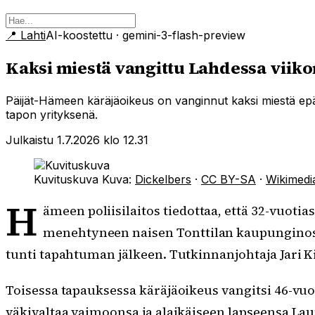
📍
Lahti
AI-koostettu
· gemini-3-flash-preview
Kaksi miestä vangittu Lahdessa viiko
Päijät-Hämeen käräjäoikeus on vanginnut kaksi miestä epä
tapon yrityksenä.
Julkaistu 1.7.2026 klo 12.31
Kuvituskuva
Kuva:
Dickelbers
·
CC BY-SA
·
Wikimed
H
ämeen poliisilaitos tiedottaa, että 32-vuoti
menehtyneen naisen Tonttilan kaupunginosass
tunti tapahtuman jälkeen. Tutkinnanjohtaja Jari K
Toisessa tapauksessa käräjäoikeus vangitsi 46-vuo
väkivaltaa vaimoonsa ja alaikäiseen lapseensa Lau