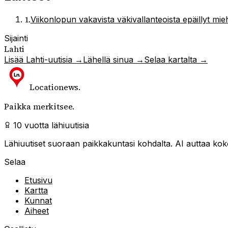
1
.
Viikonlopun vakavista väkivallanteoista epäillyt mie
Sijainti
Lahti
Lisää
Lahti
-uutisia →
Lähellä sinua →
Selaa kartalta →
Locationews
.
Paikka merkitsee.
10 vuotta lähiuutisia
Lähiuutiset suoraan paikkakuntasi kohdalta. AI auttaa kokoa
Selaa
Etusivu
Kartta
Kunnat
Aiheet