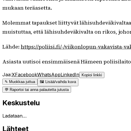
mukaan teräasetta.
Molemmat tapaukset liittyvät lähisuhdeväkivaltaan, 
muistuttaa, että lähisuhdeväkivalta on rikos, johon 
Lähde:
https://poliisi.fi/-/viikonlopun-vakavista-v
Asiasta uutisoi ensimmäisenä Hämeen poliisilaito
Jaa:
X
Facebook
WhatsApp
LinkedIn
Kopioi linkki
✎ Muokkaa juttua
🖼 Lisää/vaihda kuva
💬 Raportoi tai anna palautetta jutusta
Keskustelu
Ladataan…
Lähteet