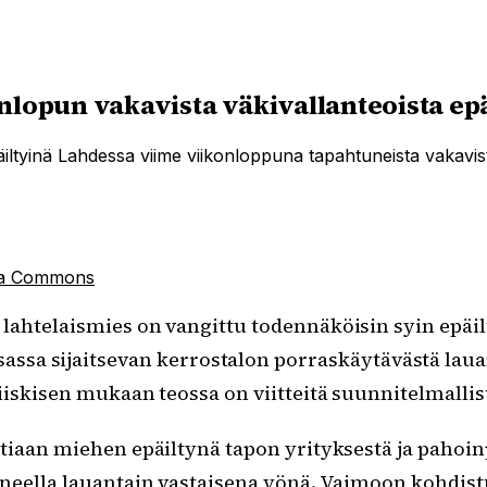
nlopun vakavista väkivallanteoista ep
iltyinä Lahdessa viime viikonloppuna tapahtuneista vakavis
ia Commons
as lahtelaismies on vangittu todennäköisin syin epäi
a sijaitsevan kerrostalon porraskäytävästä lauanta
iiskisen mukaan teossa on viitteitä suunnitelmalli
tiaan miehen epäiltynä tapon yrityksestä ja pahoin
neella lauantain vastaisena yönä. Vaimoon kohdistun