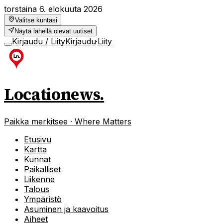
torstaina 6. elokuuta 2026
Valitse kuntasi
Näytä lähellä olevat uutiset
Kirjaudu / Liity
Kirjaudu
·
Liity
Locationews
.
Paikka merkitsee · Where Matters
Etusivu
Kartta
Kunnat
Paikalliset
Liikenne
Talous
Ympäristö
Asuminen ja kaavoitus
Aiheet