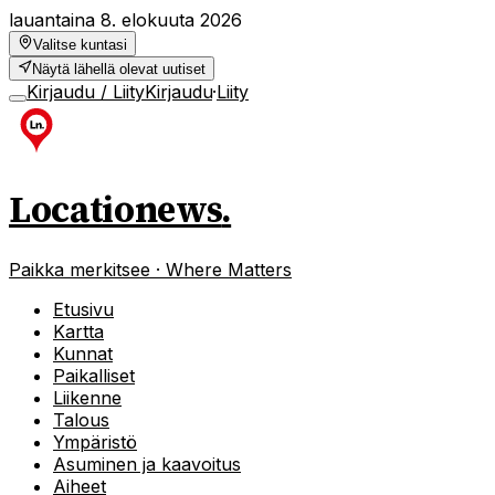
lauantaina 8. elokuuta 2026
Valitse kuntasi
Näytä lähellä olevat uutiset
Kirjaudu / Liity
Kirjaudu
·
Liity
Locationews
.
Paikka merkitsee · Where Matters
Etusivu
Kartta
Kunnat
Paikalliset
Liikenne
Talous
Ympäristö
Asuminen ja kaavoitus
Aiheet