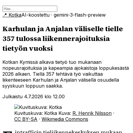
📍
Kotka
AI-koostettu
· gemini-3-flash-preview
Karhulan ja Anjalan väliselle tielle
357 tulossa liikennerajoituksia
tietyön vuoksi
Kotkan Kymissä alkava tietyö tuo mukanaan
nopeusrajoituksia ja kapeampia ajokaistoja loppukesästä
2026 alkaen. Tiellä 357 tehtävä työ vaikuttaa
liikenteeseen Karhulan ja Anjalan välisellä osuudella
syyskuun loppuun saakka.
Julkaistu 4.7.2026 klo 12.00
Kuvituskuva: Kotka
Kuva:
R. Henrik Nilsson
·
CC BY-SA
·
Wikimedia Commons
intrafficin tieliikennekeskuksen mukaan