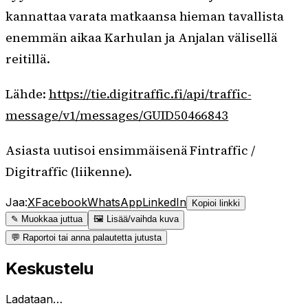
kannattaa varata matkaansa hieman tavallista
enemmän aikaa Karhulan ja Anjalan välisellä
reitillä.
Lähde:
https://tie.digitraffic.fi/api/traffic-
message/v1/messages/GUID50466843
Asiasta uutisoi ensimmäisenä Fintraffic /
Digitraffic (liikenne).
Jaa:
X
Facebook
WhatsApp
LinkedIn
Kopioi linkki
✎ Muokkaa juttua
🖼 Lisää/vaihda kuva
💬 Raportoi tai anna palautetta jutusta
Keskustelu
Ladataan…