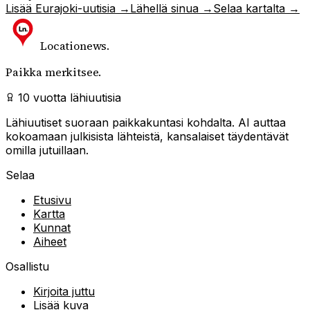
Lisää
Eurajoki
-uutisia →
Lähellä sinua →
Selaa kartalta →
Locationews
.
Paikka merkitsee.
10 vuotta lähiuutisia
Lähiuutiset suoraan paikkakuntasi kohdalta. AI auttaa
kokoamaan julkisista lähteistä, kansalaiset täydentävät
omilla jutuillaan.
Selaa
Etusivu
Kartta
Kunnat
Aiheet
Osallistu
Kirjoita juttu
Lisää kuva