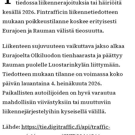
tiedossa liikennerajoituksia tai häiriöitä
kesällä 2026. Fintrafficin liikennetiedotteen
mukaan poikkeustilanne koskee erityisesti
Eurajoen ja Rauman välistä tieosuutta.
Liikenteen sujuvuuteen vaikuttava jakso alkaa
Eurajoelta Olkiluodon tienhaarasta ja päättyy
Rauman puolelle Luostarinkylän liittymään.
Tiedotteen mukaan tilanne on voimassa koko
päivän lauantaina 4. heinäkuuta 2026.
Paikallisten autoilijoiden on hyvä varautua
mahdollisiin viivästyksiin tai muuttuviin
liikennejärjestelyihin kyseisellä välillä.
Lähde:
https://tie.digitraffic.fi/api/traffic-