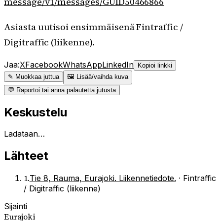
message/v1/messages/GUID50466866
Asiasta uutisoi ensimmäisenä Fintraffic /
Digitraffic (liikenne).
Jaa:
X
Facebook
WhatsApp
LinkedIn
Kopioi linkki
✎ Muokkaa juttua
🖼 Lisää/vaihda kuva
💬 Raportoi tai anna palautetta jutusta
Keskustelu
Ladataan…
Lähteet
1
.
Tie 8, Rauma, Eurajoki. Liikennetiedote.
·
Fintraffic
/ Digitraffic (liikenne)
Sijainti
Eurajoki