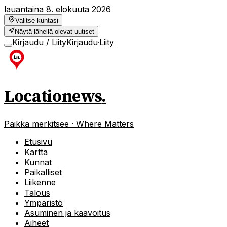
lauantaina 8. elokuuta 2026
Valitse kuntasi
Näytä lähellä olevat uutiset
Kirjaudu / Liity
Kirjaudu
·
Liity
Locationews
.
Paikka merkitsee · Where Matters
Etusivu
Kartta
Kunnat
Paikalliset
Liikenne
Talous
Ympäristö
Asuminen ja kaavoitus
Aiheet