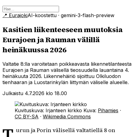
📍
Eurajoki
AI-koostettu
· gemini-3-flash-preview
Kasitien liikenteeseen muutoksia
Eurajoen ja Rauman välillä
heinäkuussa 2026
Valtatie 8:lla varoitetaan poikkeavasta liikennetilanteesta
Eurajoen ja Rauman välisellä tieosuudella lauantaina 4.
heinäkuuta 2026. Liikennehäiriö sijoittuu Olkiluodon
tienhaaran ja Luostarinkylän liittymän väliselle alueelle.
Julkaistu 4.7.2026 klo 18.00
Kuvituskuva: Irjanteen kirkko
Kuva:
Pihamies
·
CC BY-SA
·
Wikimedia Commons
T
urun ja Porin välisellä valtatiellä 8 on