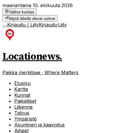
maanantaina 10. elokuuta 2026
Valitse kuntasi
Näytä lähellä olevat uutiset
Kirjaudu / Liity
Kirjaudu
·
Liity
Locationews
.
Paikka merkitsee · Where Matters
Etusivu
Kartta
Kunnat
Paikalliset
Liikenne
Talous
Ympäristö
Asuminen ja kaavoitus
Aiheet