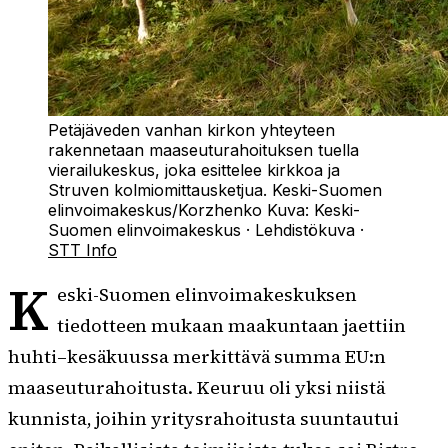
Petäjäveden vanhan kirkon yhteyteen
rakennetaan maaseuturahoituksen tuella
vierailukeskus, joka esittelee kirkkoa ja
Struven kolmiomittausketjua. Keski-Suomen
elinvoimakeskus/Korzhenko
Kuva:
Keski-
Suomen elinvoimakeskus
·
Lehdistökuva
·
STT Info
K
eski-Suomen elinvoimakeskuksen
tiedotteen mukaan maakuntaan jaettiin
huhti–kesäkuussa merkittävä summa EU:n
maaseuturahoitusta. Keuruu oli yksi niistä
kunnista, joihin yritysrahoitusta suuntautui