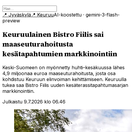
📍
Jyväskylä
📍
Keuruu
AI-koostettu
· gemini-3-flash-
preview
Keuruulainen Bistro Fiilis sai
maaseuturahoitusta
kesätapahtumien markkinointiin
Keski-Suomeen on myönnetty huhti–kesäkuussa lähes
4,9 miljoonaa euroa maaseuturahoitusta, josta osa
kohdistuu Keuruun elinvoiman kehittämiseen. Keuruulla
tukea saa Bistro Fiilis uuden kesäterassitapahtumasarjan
markkinointiin.
Julkaistu 9.7.2026 klo 06.46