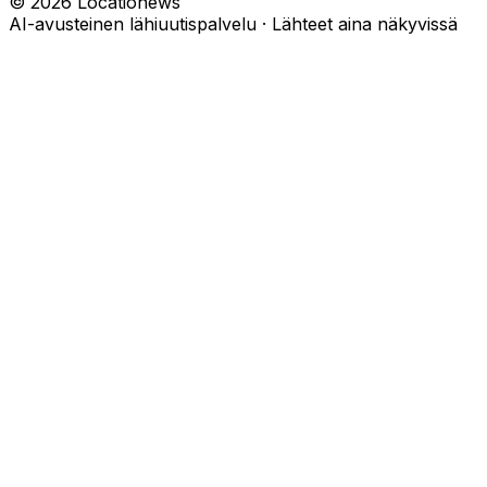
©
2026
Locationews
AI-avusteinen lähiuutispalvelu · Lähteet aina näkyvissä