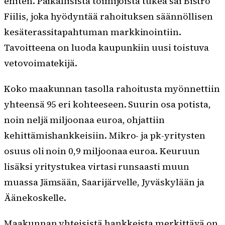
eniten. Paikallisista toimijoista tukea sai Bistro
Fiilis, joka hyödyntää rahoituksen säännöllisen
kesäterassitapahtuman markkinointiin.
Tavoitteena on luoda kaupunkiin uusi toistuva
vetovoimatekijä.
Koko maakunnan tasolla rahoitusta myönnettiin
yhteensä 95 eri kohteeseen. Suurin osa potista,
noin neljä miljoonaa euroa, ohjattiin
kehittämishankkeisiin. Mikro- ja pk-yritysten
osuus oli noin 0,9 miljoonaa euroa. Keuruun
lisäksi yritystukea virtasi runsaasti muun
muassa Jämsään, Saarijärvelle, Jyväskylään ja
Äänekoskelle.
Maakunnan yhteisistä hankkeista merkittävä on