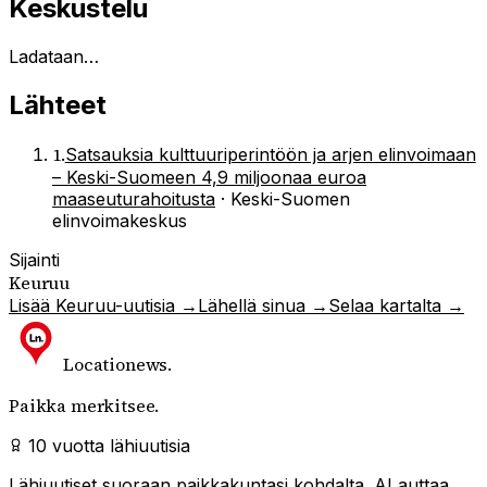
Keskustelu
Ladataan…
Lähteet
1
.
Satsauksia kulttuuriperintöön ja arjen elinvoimaan
– Keski-Suomeen 4,9 miljoonaa euroa
maaseuturahoitusta
·
Keski-Suomen
elinvoimakeskus
Sijainti
Keuruu
Lisää
Keuruu
-uutisia →
Lähellä sinua →
Selaa kartalta →
Locationews
.
Paikka merkitsee.
10 vuotta lähiuutisia
Lähiuutiset suoraan paikkakuntasi kohdalta. AI auttaa