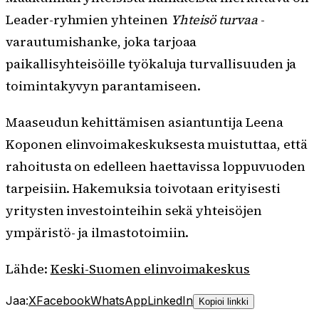
Leader-ryhmien yhteinen
Yhteisö turvaa
-
varautumishanke, joka tarjoaa
paikallisyhteisöille työkaluja turvallisuuden ja
toimintakyvyn parantamiseen.
Maaseudun kehittämisen asiantuntija Leena
Koponen elinvoimakeskuksesta muistuttaa, että
rahoitusta on edelleen haettavissa loppuvuoden
tarpeisiin. Hakemuksia toivotaan erityisesti
yritysten investointeihin sekä yhteisöjen
ympäristö- ja ilmastotoimiin.
Lähde:
Keski-Suomen elinvoimakeskus
Jaa:
X
Facebook
WhatsApp
LinkedIn
Kopioi linkki