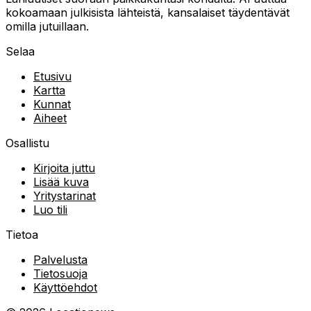
kokoamaan julkisista lähteistä, kansalaiset täydentävät
omilla jutuillaan.
Selaa
Etusivu
Kartta
Kunnat
Aiheet
Osallistu
Kirjoita juttu
Lisää kuva
Yritystarinat
Luo tili
Tietoa
Palvelusta
Tietosuoja
Käyttöehdot