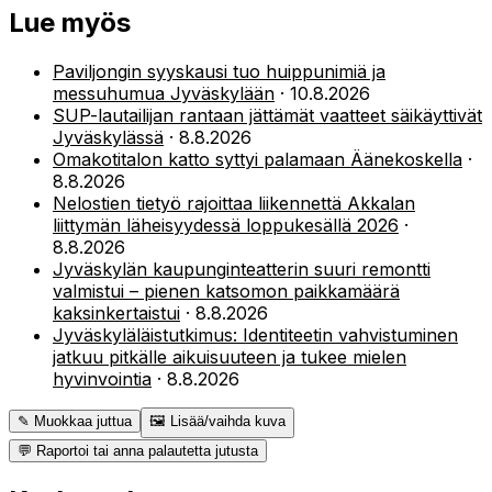
Lue myös
Paviljongin syyskausi tuo huippunimiä ja
messuhumua Jyväskylään
·
10.8.2026
SUP-lautailijan rantaan jättämät vaatteet säikäyttivät
Jyväskylässä
·
8.8.2026
Omakotitalon katto syttyi palamaan Äänekoskella
·
8.8.2026
Nelostien tietyö rajoittaa liikennettä Akkalan
liittymän läheisyydessä loppukesällä 2026
·
8.8.2026
Jyväskylän kaupunginteatterin suuri remontti
valmistui – pienen katsomon paikkamäärä
kaksinkertaistui
·
8.8.2026
Jyväskyläläistutkimus: Identiteetin vahvistuminen
jatkuu pitkälle aikuisuuteen ja tukee mielen
hyvinvointia
·
8.8.2026
✎ Muokkaa juttua
🖼 Lisää/vaihda kuva
💬 Raportoi tai anna palautetta jutusta