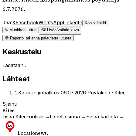
6.7.2026.
Jaa:
X
Facebook
WhatsApp
LinkedIn
Kopioi linkki
✎ Muokkaa juttua
🖼 Lisää/vaihda kuva
💬 Raportoi tai anna palautetta jutusta
Keskustelu
Ladataan…
Lähteet
1
.
Kaupunginhallitus 06.07.2026 Pöytäkirja
·
Kitee
Sijainti
Kitee
Lisää
Kitee
-uutisia →
Lähellä sinua →
Selaa kartalta →
Locationews
.