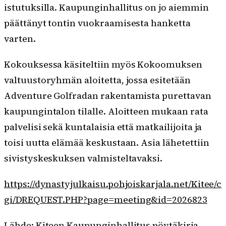
istutuksilla. Kaupunginhallitus on jo aiemmin
päättänyt tontin vuokraamisesta hanketta
varten.
Kokouksessa käsiteltiin myös Kokoomuksen
valtuustoryhmän aloitetta, jossa esitetään
Adventure Golfradan rakentamista purettavan
kaupungintalon tilalle. Aloitteen mukaan rata
palvelisi sekä kuntalaisia että matkailijoita ja
toisi uutta elämää keskustaan. Asia lähetettiin
sivistyskeskuksen valmisteltavaksi.
https://dynastyjulkaisu.pohjoiskarjala.net/Kitee/c
gi/DREQUEST.PHP?page=meeting&id=2026823
Lähde: Kiteen Kaupunginhallitus pöytäkirja