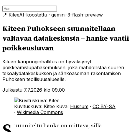
📍
Kitee
AI-koostettu
· gemini-3-flash-preview
Kiteen Puhokseen suunnitellaan
valtavaa datakeskusta – hanke vaatii
poikkeusluvan
Kiteen kaupunginhallitus on hyväksynyt
poikkeamislupahakemuksen, joka mahdollistaa suuren
tekoälydatakeskuksen ja sähköaseman rakentamisen
Puhoksen teollisuusalueelle.
Julkaistu 7.7.2026 klo 09.00
Kuvituskuva: Kitee
Kuva:
Husrum
·
CC BY-SA
·
Wikimedia Commons
S
uunniteltu hanke on mittava, sillä