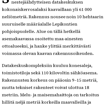
nestejäähdytteisen datakeskuksen
kokonaiskerrosalaksi kaavaillaan yli 61 000
neliömetriä. Rakennus nousee noin 10 hehtaarin
suuruiselle määräalalle Lepikontien
pohjoispuolelle. Alue on tällä hetkellä
asemakaavassa osoitettu maa-ainesten
ottoalueeksi, ja hanke ylittää merkittävästi
voimassa olevan kaavan rakennusoikeuden.
Datakeskuskompleksiin kuuluu konesaleja,
toimistotiloja sekä 110 kilovoltin sähköasema.
Rakennusten korkeus on pääosin 9–15 metriä,
mutta tekniset rakenteet voivat ulottua 18
metriin. Melu- ja maisemahaittoja on tarkoitus
hillitä neljä metriä korkeilla maavalleilla ja