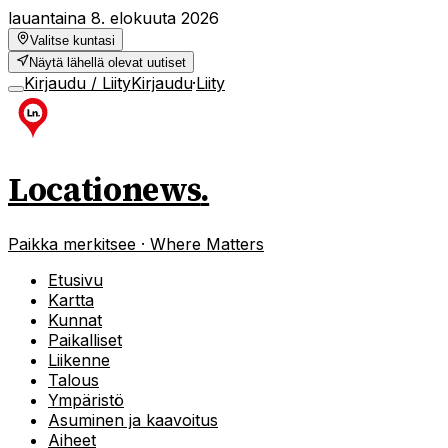
lauantaina 8. elokuuta 2026
Valitse kuntasi
Näytä lähellä olevat uutiset
Kirjaudu / Liity
Kirjaudu
·
Liity
Locationews
.
Paikka merkitsee · Where Matters
Etusivu
Kartta
Kunnat
Paikalliset
Liikenne
Talous
Ympäristö
Asuminen ja kaavoitus
Aiheet