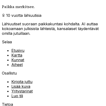
Paikka merkitsee.
10 vuotta lähiuutisia
Lähiuutiset suoraan paikkakuntasi kohdalta. AI auttaa
kokoamaan julkisista lähteistä, kansalaiset täydentävät
omilla jutuillaan.
Selaa
Etusivu
Kartta
Kunnat
Aiheet
Osallistu
Kirjoita juttu
Lisää kuva
Yritystarinat
Luo tili
Tietoa