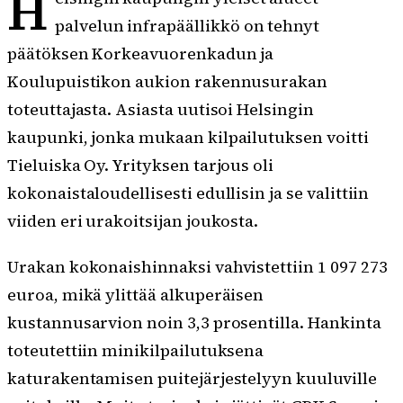
H
palvelun infrapäällikkö on tehnyt
päätöksen Korkeavuorenkadun ja
Koulupuistikon aukion rakennusurakan
toteuttajasta. Asiasta uutisoi Helsingin
kaupunki, jonka mukaan kilpailutuksen voitti
Tieluiska Oy. Yrityksen tarjous oli
kokonaistaloudellisesti edullisin ja se valittiin
viiden eri urakoitsijan joukosta.
Urakan kokonaishinnaksi vahvistettiin 1 097 273
euroa, mikä ylittää alkuperäisen
kustannusarvion noin 3,3 prosentilla. Hankinta
toteutettiin minikilpailutuksena
katurakentamisen puitejärjestelyyn kuuluville