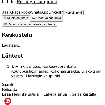
Lähde:
Helsingin kaupunki
Jaa:
X
Facebook
WhatsApp
LinkedIn
Kopioi linkki
✎ Muokkaa juttua
🖼 Lisää/vaihda kuva
💬 Raportoi tai anna palautetta jutusta
Keskustelu
Ladataan…
Lähteet
1
.
Minikilpailutus, Korkeavuorenkatu,
Koulupuistikon aukio, kokonaisurakka, urakoitsijan
valinta
·
Helsingin kaupunki
Sijainti
Helsinki
Lisää
Helsinki
-uutisia →
Lähellä sinua →
Selaa kartalta →