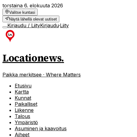
torstaina 6. elokuuta 2026
Valitse kuntasi
Näytä lähellä olevat uutiset
Kirjaudu / Liity
Kirjaudu
·
Liity
Locationews
.
Paikka merkitsee · Where Matters
Etusivu
Kartta
Kunnat
Paikalliset
Liikenne
Talous
Ympäristö
Asuminen ja kaavoitus
Aiheet