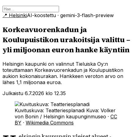
📍
Helsinki
AI-koostettu
· gemini-3-flash-preview
Korkeavuorenkadun ja
Koulupuistikon urakoitsija valittu –
yli miljoonan euron hanke käyntiin
Helsingin kaupunki on valinnut Tieluiska Oy:n
toteuttamaan Korkeavuorenkadun ja Koulupuistikon
aukion kokonaisurakan. Hankkeen veroton arvo on
lähes 1,1 miljoonaa euroa.
Julkaistu 6.7.2026 klo 12.35
Kuvituskuva: Teatteriesplanadi
Kuva:
Volker
von Bonin / Helsingin kaupunginmuseo
·
CC
BY
·
Wikimedia Commons
elsingin kaupungin yleiset alueet -