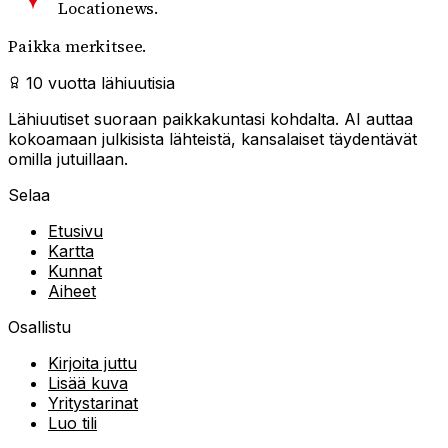
Locationews
.
Paikka merkitsee.
10 vuotta lähiuutisia
Lähiuutiset suoraan paikkakuntasi kohdalta. AI auttaa
kokoamaan julkisista lähteistä, kansalaiset täydentävät
omilla jutuillaan.
Selaa
Etusivu
Kartta
Kunnat
Aiheet
Osallistu
Kirjoita juttu
Lisää kuva
Yritystarinat
Luo tili