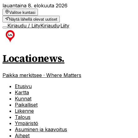
lauantaina 8. elokuuta 2026
Valitse kuntasi
Näytä lähellä olevat uutiset
Kirjaudu / Liity
Kirjaudu
·
Liity
Locationews
.
Paikka merkitsee · Where Matters
Etusivu
Kartta
Kunnat
Paikalliset
Liikenne
Talous
Ympäristö
Asuminen ja kaavoitus
Aiheet