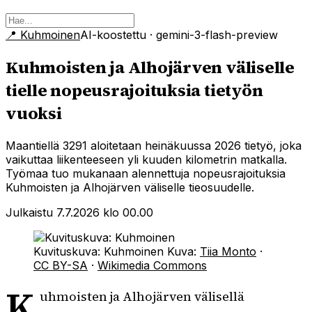
📍
Kuhmoinen
AI-koostettu
· gemini-3-flash-preview
Kuhmoisten ja Alhojärven väliselle
tielle nopeusrajoituksia tietyön
vuoksi
Maantiellä 3291 aloitetaan heinäkuussa 2026 tietyö, joka
vaikuttaa liikenteeseen yli kuuden kilometrin matkalla.
Työmaa tuo mukanaan alennettuja nopeusrajoituksia
Kuhmoisten ja Alhojärven väliselle tieosuudelle.
Julkaistu 7.7.2026 klo 00.00
Kuvituskuva: Kuhmoinen
Kuva:
Tiia Monto
·
CC BY-SA
·
Wikimedia Commons
K
uhmoisten ja Alhojärven välisellä