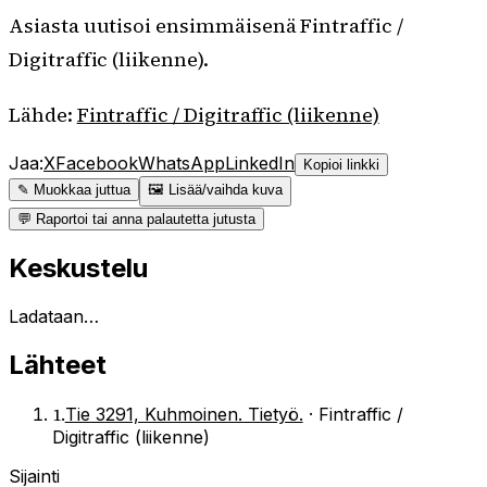
Asiasta uutisoi ensimmäisenä Fintraffic /
Digitraffic (liikenne).
Lähde:
Fintraffic / Digitraffic (liikenne)
Jaa:
X
Facebook
WhatsApp
LinkedIn
Kopioi linkki
✎ Muokkaa juttua
🖼 Lisää/vaihda kuva
💬 Raportoi tai anna palautetta jutusta
Keskustelu
Ladataan…
Lähteet
1
.
Tie 3291, Kuhmoinen. Tietyö.
·
Fintraffic /
Digitraffic (liikenne)
Sijainti