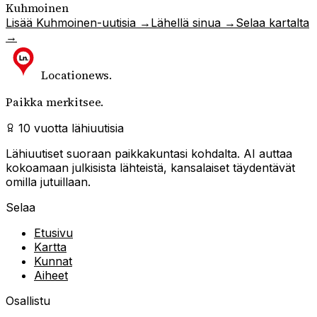
Kuhmoinen
Lisää
Kuhmoinen
-uutisia →
Lähellä sinua →
Selaa kartalta
→
Locationews
.
Paikka merkitsee.
10 vuotta lähiuutisia
Lähiuutiset suoraan paikkakuntasi kohdalta. AI auttaa
kokoamaan julkisista lähteistä, kansalaiset täydentävät
omilla jutuillaan.
Selaa
Etusivu
Kartta
Kunnat
Aiheet
Osallistu