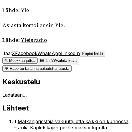
Lähde: Yle
Asiasta kertoi ensin Yle.
Lähde:
Yleisradio
Jaa:
X
Facebook
WhatsApp
LinkedIn
Kopioi linkki
✎ Muokkaa juttua
🖼 Lisää/vaihda kuva
💬 Raportoi tai anna palautetta jutusta
Keskustelu
Ladataan…
Lähteet
1
.
Matkan­järjestäjä vakuutti, että kaikki on kunnossa
– Julia Kapletskajan perhe maksoi lopulta