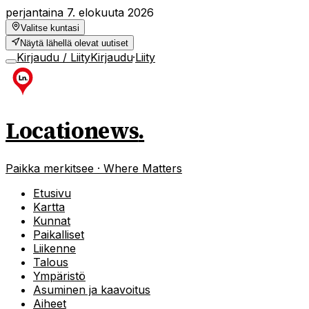
perjantaina 7. elokuuta 2026
Valitse kuntasi
Näytä lähellä olevat uutiset
Kirjaudu / Liity
Kirjaudu
·
Liity
Locationews
.
Paikka merkitsee · Where Matters
Etusivu
Kartta
Kunnat
Paikalliset
Liikenne
Talous
Ympäristö
Asuminen ja kaavoitus
Aiheet