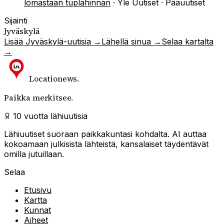
lomastaan tuplahinnan
·
Yle Uutiset · Pääuutiset
Sijainti
Jyväskylä
Lisää
Jyväskylä
-uutisia →
Lähellä sinua →
Selaa kartalta
→
Locationews
.
Paikka merkitsee.
10 vuotta lähiuutisia
Lähiuutiset suoraan paikkakuntasi kohdalta. AI auttaa
kokoamaan julkisista lähteistä, kansalaiset täydentävät
omilla jutuillaan.
Selaa
Etusivu
Kartta
Kunnat
Aiheet