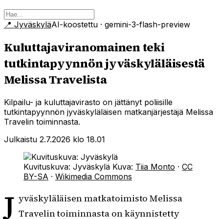
📍
Jyväskylä
AI-koostettu
· gemini-3-flash-preview
Kuluttajaviranomainen teki
tutkintapyynnön jyväskyläläisestä
Melissa Travelista
Kilpailu- ja kuluttajavirasto on jättänyt poliisille
tutkintapyynnön jyväskyläläisen matkanjärjestäjä Melissa
Travelin toiminnasta.
Julkaistu 2.7.2026 klo 18.01
Kuvituskuva: Jyväskylä
Kuva:
Tiia Monto
·
CC
BY-SA
·
Wikimedia Commons
J
yväskyläläisen matkatoimisto Melissa
Travelin toiminnasta on käynnistetty