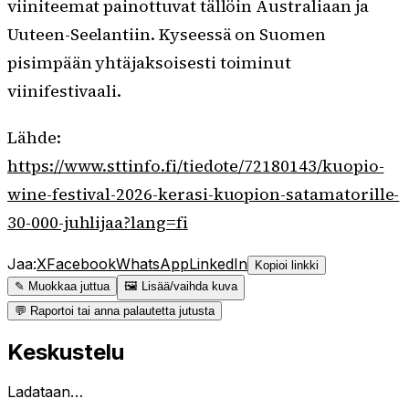
viiniteemat painottuvat tällöin Australiaan ja
Uuteen-Seelantiin. Kyseessä on Suomen
pisimpään yhtäjaksoisesti toiminut
viinifestivaali.
Lähde:
https://www.sttinfo.fi/tiedote/72180143/kuopio-
wine-festival-2026-kerasi-kuopion-satamatorille-
30-000-juhlijaa?lang=fi
Jaa:
X
Facebook
WhatsApp
LinkedIn
Kopioi linkki
✎ Muokkaa juttua
🖼 Lisää/vaihda kuva
💬 Raportoi tai anna palautetta jutusta
Keskustelu
Ladataan…