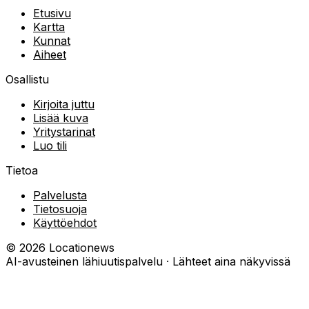
Etusivu
Kartta
Kunnat
Aiheet
Osallistu
Kirjoita juttu
Lisää kuva
Yritystarinat
Luo tili
Tietoa
Palvelusta
Tietosuoja
Käyttöehdot
©
2026
Locationews
AI-avusteinen lähiuutispalvelu · Lähteet aina näkyvissä