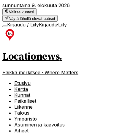
sunnuntaina 9. elokuuta 2026
Valitse kuntasi
Näytä lähellä olevat uutiset
Kirjaudu / Liity
Kirjaudu
·
Liity
Locationews
.
Paikka merkitsee · Where Matters
Etusivu
Kartta
Kunnat
Paikalliset
Liikenne
Talous
Ympäristö
Asuminen ja kaavoitus
Aiheet