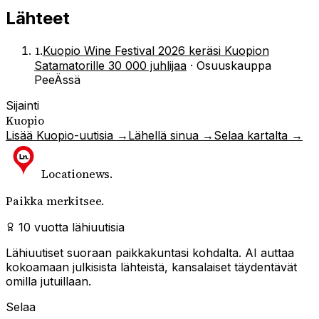
Lähteet
1
.
Kuopio Wine Festival 2026 keräsi Kuopion
Satamatorille 30 000 juhlijaa
·
Osuuskauppa
PeeÄssä
Sijainti
Kuopio
Lisää
Kuopio
-uutisia →
Lähellä sinua →
Selaa kartalta →
Locationews
.
Paikka merkitsee.
10 vuotta lähiuutisia
Lähiuutiset suoraan paikkakuntasi kohdalta. AI auttaa
kokoamaan julkisista lähteistä, kansalaiset täydentävät
omilla jutuillaan.
Selaa