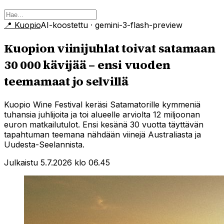
📍
Kuopio
AI-koostettu
· gemini-3-flash-preview
Kuopion viinijuhlat toivat satamaan
30 000 kävijää – ensi vuoden
teemamaat jo selvillä
Kuopio Wine Festival keräsi Satamatorille kymmeniä
tuhansia juhlijoita ja toi alueelle arviolta 12 miljoonan
euron matkailutulot. Ensi kesänä 30 vuotta täyttävän
tapahtuman teemana nähdään viinejä Australiasta ja
Uudesta-Seelannista.
Julkaistu 5.7.2026 klo 06.45