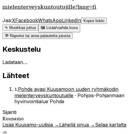
mielenterveyskuntoutujille?lang=fi
Jaa:
X
Facebook
WhatsApp
LinkedIn
Kopioi linkki
✎ Muokkaa juttua
🖼 Lisää/vaihda kuva
💬 Raportoi tai anna palautetta jutusta
Keskustelu
Ladataan…
Lähteet
1
.
Pohde avasi Kuusamoon uuden ryhmäkodin
mielenterveyskuntoutujille
·
Pohjois-Pohjanmaan
hyvinvointialue Pohde
Sijainti
Kuusamo
Lisää
Kuusamo
-uutisia →
Lähellä sinua →
Selaa kartalta
→