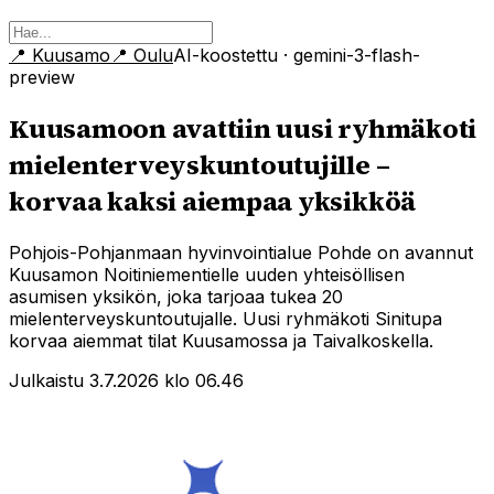
📍
Kuusamo
📍
Oulu
AI-koostettu
· gemini-3-flash-
preview
Kuusamoon avattiin uusi ryhmäkoti
mielenterveyskuntoutujille –
korvaa kaksi aiempaa yksikköä
Pohjois-Pohjanmaan hyvinvointialue Pohde on avannut
Kuusamon Noitiniementielle uuden yhteisöllisen
asumisen yksikön, joka tarjoaa tukea 20
mielenterveyskuntoutujalle. Uusi ryhmäkoti Sinitupa
korvaa aiemmat tilat Kuusamossa ja Taivalkoskella.
Julkaistu 3.7.2026 klo 06.46