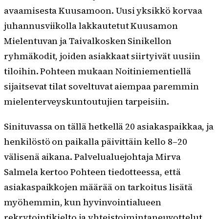
avaamisesta Kuusamoon. Uusi yksikkö korvaa
juhannusviikolla lakkautetut Kuusamon
Mielentuvan ja Taivalkosken Sinikellon
ryhmäkodit, joiden asiakkaat siirtyivät uusiin
tiloihin. Pohteen mukaan Noitiniementiellä
sijaitsevat tilat soveltuvat aiempaa paremmin
mielenterveyskuntoutujien tarpeisiin.
Sinituvassa on tällä hetkellä 20 asiakaspaikkaa, ja
henkilöstö on paikalla päivittäin kello 8–20
välisenä aikana. Palvelualuejohtaja Mirva
Salmela kertoo Pohteen tiedotteessa, että
asiakaspaikkojen määrää on tarkoitus lisätä
myöhemmin, kun hyvinvointialueen
rekrytointikielto ja yhteistoimintaneuvottelut