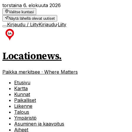
torstaina 6. elokuuta 2026
Valitse kuntasi
Näytä lähellä olevat uutiset
Kirjaudu / Liity
Kirjaudu
·
Liity
Locationews
.
Paikka merkitsee · Where Matters
Etusivu
Kartta
Kunnat
Paikalliset
Liikenne
Talous
Ympäristö
Asuminen ja kaavoitus
Aiheet