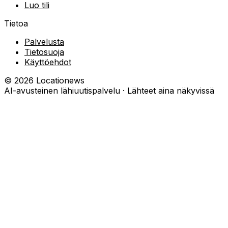
Luo tili
Tietoa
Palvelusta
Tietosuoja
Käyttöehdot
©
2026
Locationews
AI-avusteinen lähiuutispalvelu · Lähteet aina näkyvissä