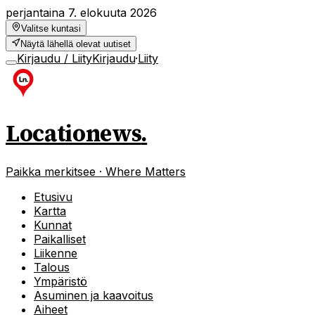
perjantaina 7. elokuuta 2026
Valitse kuntasi
Näytä lähellä olevat uutiset
Kirjaudu / Liity
Kirjaudu
·
Liity
Locationews
.
Paikka merkitsee · Where Matters
Etusivu
Kartta
Kunnat
Paikalliset
Liikenne
Talous
Ympäristö
Asuminen ja kaavoitus
Aiheet