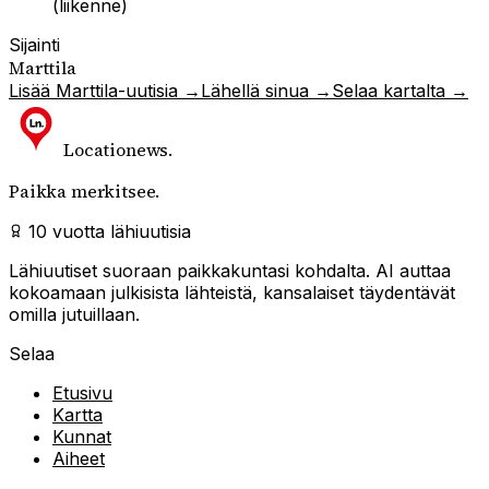
(liikenne)
Sijainti
Marttila
Lisää
Marttila
-uutisia →
Lähellä sinua →
Selaa kartalta →
Locationews
.
Paikka merkitsee.
10 vuotta lähiuutisia
Lähiuutiset suoraan paikkakuntasi kohdalta. AI auttaa
kokoamaan julkisista lähteistä, kansalaiset täydentävät
omilla jutuillaan.
Selaa
Etusivu
Kartta
Kunnat
Aiheet