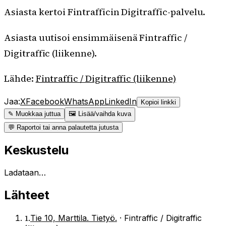
Asiasta kertoi Fintrafficin Digitraffic-palvelu.
Asiasta uutisoi ensimmäisenä Fintraffic /
Digitraffic (liikenne).
Lähde:
Fintraffic / Digitraffic (liikenne)
Jaa:
X
Facebook
WhatsApp
LinkedIn
Kopioi linkki
✎ Muokkaa juttua
🖼 Lisää/vaihda kuva
💬 Raportoi tai anna palautetta jutusta
Keskustelu
Ladataan…
Lähteet
1
.
Tie 10, Marttila. Tietyö.
·
Fintraffic / Digitraffic