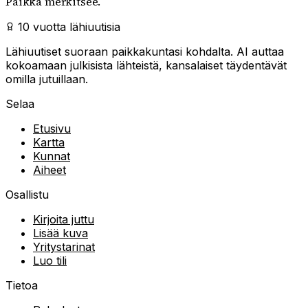
Paikka merkitsee.
10 vuotta lähiuutisia
Lähiuutiset suoraan paikkakuntasi kohdalta. AI auttaa
kokoamaan julkisista lähteistä, kansalaiset täydentävät
omilla jutuillaan.
Selaa
Etusivu
Kartta
Kunnat
Aiheet
Osallistu
Kirjoita juttu
Lisää kuva
Yritystarinat
Luo tili
Tietoa