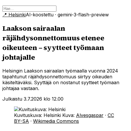
📍
Helsinki
AI-koostettu
· gemini-3-flash-preview
Laakson sairaalan
räjähdysonnettomuus etenee
oikeuteen – syytteet työmaan
johtajalle
Helsingin Laakson sairaalan työmaalla vuonna 2024
tapahtunut räjähdysonnettomuus siirtyy oikeuden
käsiteltäväksi. Syyttäjä on nostanut syytteet työmaan
johtajaa vastaan.
Julkaistu 3.7.2026 klo 12.00
Kuvituskuva: Helsinki
Kuva:
Alvesgaspar
·
CC
BY-SA
·
Wikimedia Commons