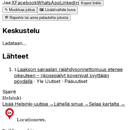
Jaa:
X
Facebook
WhatsApp
LinkedIn
Kopioi linkki
✎ Muokkaa juttua
🖼 Lisää/vaihda kuva
💬 Raportoi tai anna palautetta jutusta
Keskustelu
Ladataan…
Lähteet
1
.
Laakson sairaalan räjähdys­onnettomuus etenee
oikeuteen – rikosepäilyt kovenivat syyttäjän
pöydällä
·
Yle Uutiset · Pääuutiset
Sijainti
Helsinki
Lisää
Helsinki
-uutisia →
Lähellä sinua →
Selaa kartalta →
Locationews
.