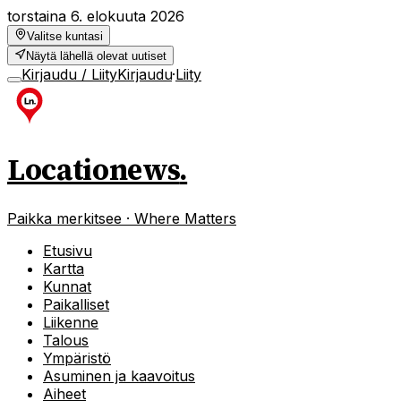
torstaina 6. elokuuta 2026
Valitse kuntasi
Näytä lähellä olevat uutiset
Kirjaudu / Liity
Kirjaudu
·
Liity
Locationews
.
Paikka merkitsee · Where Matters
Etusivu
Kartta
Kunnat
Paikalliset
Liikenne
Talous
Ympäristö
Asuminen ja kaavoitus
Aiheet