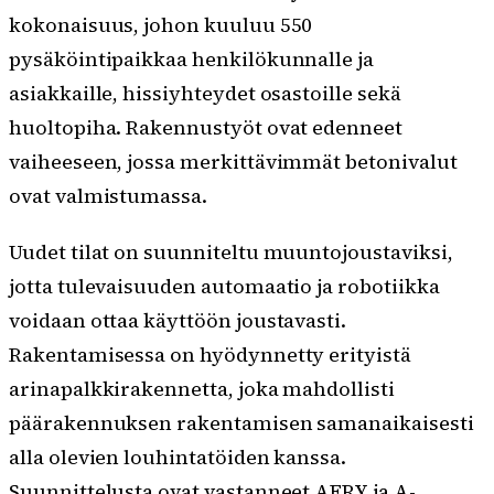
kokonaisuus, johon kuuluu 550
pysäköintipaikkaa henkilökunnalle ja
asiakkaille, hissiyhteydet osastoille sekä
huoltopiha. Rakennustyöt ovat edenneet
vaiheeseen, jossa merkittävimmät betonivalut
ovat valmistumassa.
Uudet tilat on suunniteltu muuntojoustaviksi,
jotta tulevaisuuden automaatio ja robotiikka
voidaan ottaa käyttöön joustavasti.
Rakentamisessa on hyödynnetty erityistä
arinapalkkirakennetta, joka mahdollisti
päärakennuksen rakentamisen samanaikaisesti
alla olevien louhintatöiden kanssa.
Suunnittelusta ovat vastanneet AFRY ja A-