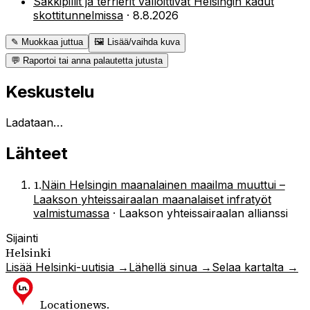
Säkkipillit ja terrierit valloittivat Helsingin kadut
skottitunnelmissa
·
8.8.2026
✎ Muokkaa juttua
🖼 Lisää/vaihda kuva
💬 Raportoi tai anna palautetta jutusta
Keskustelu
Ladataan…
Lähteet
1
.
Näin Helsingin maanalainen maailma muuttui –
Laakson yhteissairaalan maanalaiset infratyöt
valmistumassa
·
Laakson yhteissairaalan allianssi
Sijainti
Helsinki
Lisää
Helsinki
-uutisia →
Lähellä sinua →
Selaa kartalta →
Locationews
.