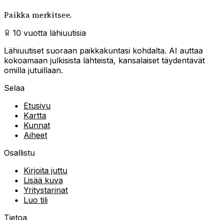
Paikka merkitsee.
10 vuotta lähiuutisia
Lähiuutiset suoraan paikkakuntasi kohdalta. AI auttaa
kokoamaan julkisista lähteistä, kansalaiset täydentävät
omilla jutuillaan.
Selaa
Etusivu
Kartta
Kunnat
Aiheet
Osallistu
Kirjoita juttu
Lisää kuva
Yritystarinat
Luo tili
Tietoa