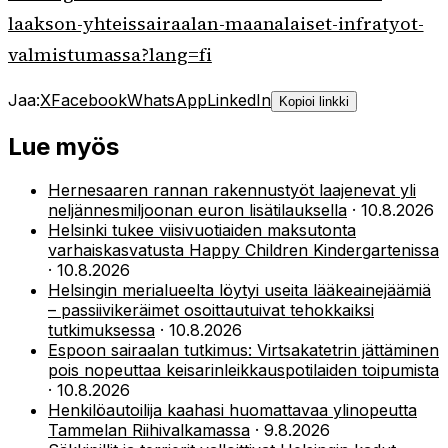
laakson-yhteissairaalan-maanalaiset-infratyot-
valmistumassa?lang=fi
Jaa:
X
Facebook
WhatsApp
LinkedIn
Kopioi linkki
Lue myös
Hernesaaren rannan rakennustyöt laajenevat yli
neljännesmiljoonan euron lisätilauksella
·
10.8.2026
Helsinki tukee viisivuotiaiden maksutonta
varhaiskasvatusta Happy Children Kindergartenissa
·
10.8.2026
Helsingin merialueelta löytyi useita lääkeainejäämiä
– passiivikeräimet osoittautuivat tehokkaiksi
tutkimuksessa
·
10.8.2026
Espoon sairaalan tutkimus: Virtsakatetrin jättäminen
pois nopeuttaa keisarinleikkauspotilaiden toipumista
·
10.8.2026
Henkilöautoilija kaahasi huomattavaa ylinopeutta
Tammelan Riihivalkamassa
·
9.8.2026