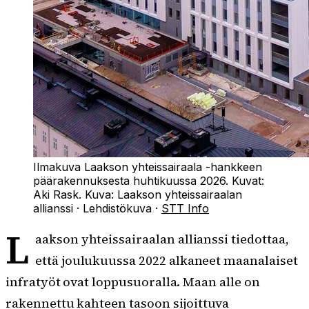
Ilmakuva Laakson yhteissairaala -hankkeen
päärakennuksesta huhtikuussa 2026. Kuvat:
Aki Rask.
Kuva:
Laakson yhteissairaalan
allianssi
·
Lehdistökuva
·
STT Info
L
aakson yhteissairaalan allianssi tiedottaa,
että joulukuussa 2022 alkaneet maanalaiset
infratyöt ovat loppusuoralla. Maan alle on
rakennettu kahteen tasoon sijoittuva