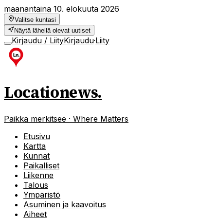
maanantaina 10. elokuuta 2026
Valitse kuntasi
Näytä lähellä olevat uutiset
Kirjaudu / Liity
Kirjaudu
·
Liity
Locationews
.
Paikka merkitsee · Where Matters
Etusivu
Kartta
Kunnat
Paikalliset
Liikenne
Talous
Ympäristö
Asuminen ja kaavoitus
Aiheet