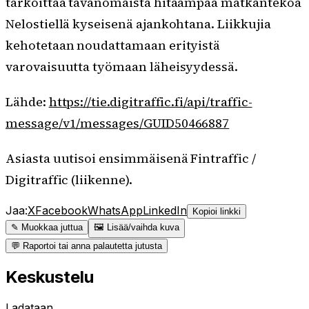
tarkoittaa tavanomaista hitaampaa matkantekoa
Nelostiellä kyseisenä ajankohtana. Liikkujia
kehotetaan noudattamaan erityistä
varovaisuutta työmaan läheisyydessä.
Lähde:
https://tie.digitraffic.fi/api/traffic-
message/v1/messages/GUID50466887
Asiasta uutisoi ensimmäisenä Fintraffic /
Digitraffic (liikenne).
Jaa:
X
Facebook
WhatsApp
LinkedIn
Kopioi linkki
✎ Muokkaa juttua
🖼 Lisää/vaihda kuva
💬 Raportoi tai anna palautetta jutusta
Keskustelu
Ladataan…