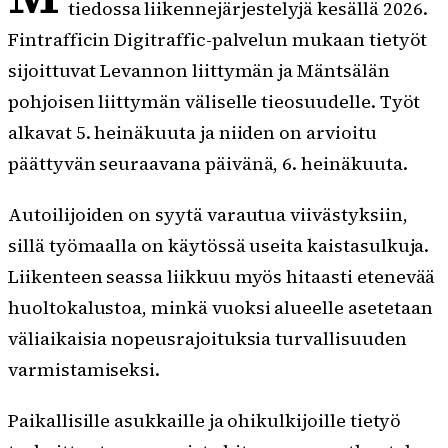
tiedossa liikennejärjestelyjä kesällä 2026.
Fintrafficin Digitraffic-palvelun mukaan tietyöt
sijoittuvat Levannon liittymän ja Mäntsälän
pohjoisen liittymän väliselle tieosuudelle. Työt
alkavat 5. heinäkuuta ja niiden on arvioitu
päättyvän seuraavana päivänä, 6. heinäkuuta.
Autoilijoiden on syytä varautua viivästyksiin,
sillä työmaalla on käytössä useita kaistasulkuja.
Liikenteen seassa liikkuu myös hitaasti etenevää
huoltokalustoa, minkä vuoksi alueelle asetetaan
väliaikaisia nopeusrajoituksia turvallisuuden
varmistamiseksi.
Paikallisille asukkaille ja ohikulkijoille tietyö