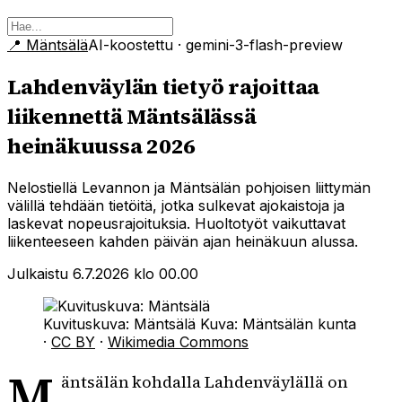
📍
Mäntsälä
AI-koostettu
· gemini-3-flash-preview
Lahdenväylän tietyö rajoittaa
liikennettä Mäntsälässä
heinäkuussa 2026
Nelostiellä Levannon ja Mäntsälän pohjoisen liittymän
välillä tehdään tietöitä, jotka sulkevat ajokaistoja ja
laskevat nopeusrajoituksia. Huoltotyöt vaikuttavat
liikenteeseen kahden päivän ajan heinäkuun alussa.
Julkaistu 6.7.2026 klo 00.00
Kuvituskuva: Mäntsälä
Kuva:
Mäntsälän kunta
·
CC BY
·
Wikimedia Commons
M
äntsälän kohdalla Lahdenväylällä on