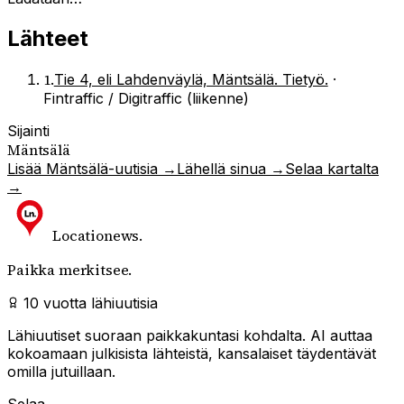
Lähteet
1
.
Tie 4, eli Lahdenväylä, Mäntsälä. Tietyö.
·
Fintraffic / Digitraffic (liikenne)
Sijainti
Mäntsälä
Lisää
Mäntsälä
-uutisia →
Lähellä sinua →
Selaa kartalta
→
Locationews
.
Paikka merkitsee.
10 vuotta lähiuutisia
Lähiuutiset suoraan paikkakuntasi kohdalta. AI auttaa
kokoamaan julkisista lähteistä, kansalaiset täydentävät
omilla jutuillaan.