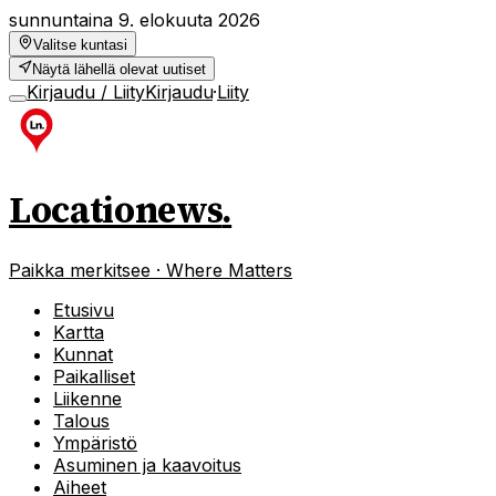
sunnuntaina 9. elokuuta 2026
Valitse kuntasi
Näytä lähellä olevat uutiset
Kirjaudu / Liity
Kirjaudu
·
Liity
Locationews
.
Paikka merkitsee · Where Matters
Etusivu
Kartta
Kunnat
Paikalliset
Liikenne
Talous
Ympäristö
Asuminen ja kaavoitus
Aiheet