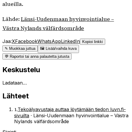
alueilla.
Lähde:
Länsi-Uudenmaan hyvinvointialue –
Västra Nylands välfärdsområde
Jaa:
X
Facebook
WhatsApp
LinkedIn
Kopioi linkki
✎ Muokkaa juttua
🖼 Lisää/vaihda kuva
💬 Raportoi tai anna palautetta jutusta
Keskustelu
Ladataan…
Lähteet
1
.
Tekoälyavustaja auttaa löytämään tiedon luvn.fi-
sivuilta
·
Länsi-Uudenmaan hyvinvointialue – Västra
Nylands välfärdsområde