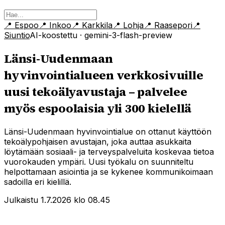
📍
Espoo
📍
Inkoo
📍
Karkkila
📍
Lohja
📍
Raasepori
📍
Siuntio
AI-koostettu
· gemini-3-flash-preview
Länsi-Uudenmaan
hyvinvointialueen verkkosivuille
uusi tekoälyavustaja – palvelee
myös espoolaisia yli 300 kielellä
Länsi-Uudenmaan hyvinvointialue on ottanut käyttöön
tekoälypohjaisen avustajan, joka auttaa asukkaita
löytämään sosiaali- ja terveyspalveluita koskevaa tietoa
vuorokauden ympäri. Uusi työkalu on suunniteltu
helpottamaan asiointia ja se kykenee kommunikoimaan
sadoilla eri kielillä.
Julkaistu 1.7.2026 klo 08.45