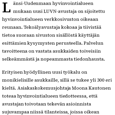
L
änsi-Uudenmaan hyvinvointialueen
mukaan uusi LUVN-avustaja on sijoitettu
hyvinvointialueen verkkosivuston oikeaan
reunaan. Tekoälyavustaja kokoaa ja tiivistää
tietoa suoraan sivuston sisällöstä käyttäjän
esittämien kysymysten perusteella. Palvelun
tavoitteena on vastata asukkaiden toiveisiin
selkeämmästä ja nopeammasta tiedonhausta.
Erityisen hyödyllinen uusi työkalu on
monikielisille asukkaille, sillä se tukee yli 300 eri
kieltä. Asiakaskokemusjohtaja Moona Kautonen
toteaa hyvinvointialueen tiedotteessa, että
avustajan toivotaan tekevän asioinnista
sujuvampaa niissä tilanteissa, joissa oikean