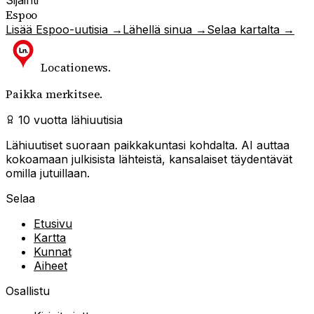
Sijainti
Espoo
Lisää
Espoo
-uutisia →
Lähellä sinua →
Selaa kartalta →
Locationews
.
Paikka merkitsee.
10 vuotta lähiuutisia
Lähiuutiset suoraan paikkakuntasi kohdalta. AI auttaa
kokoamaan julkisista lähteistä, kansalaiset täydentävät
omilla jutuillaan.
Selaa
Etusivu
Kartta
Kunnat
Aiheet
Osallistu