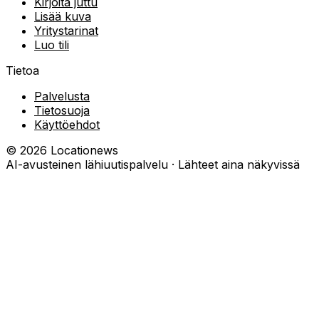
Kirjoita juttu
Lisää kuva
Yritystarinat
Luo tili
Tietoa
Palvelusta
Tietosuoja
Käyttöehdot
©
2026
Locationews
AI-avusteinen lähiuutispalvelu · Lähteet aina näkyvissä