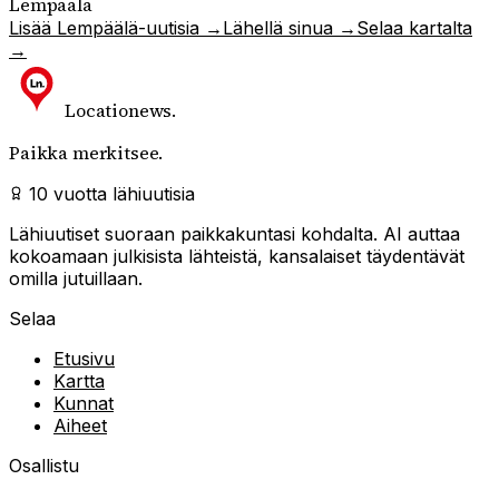
Lempäälä
Lisää
Lempäälä
-uutisia →
Lähellä sinua →
Selaa kartalta
→
Locationews
.
Paikka merkitsee.
10 vuotta lähiuutisia
Lähiuutiset suoraan paikkakuntasi kohdalta. AI auttaa
kokoamaan julkisista lähteistä, kansalaiset täydentävät
omilla jutuillaan.
Selaa
Etusivu
Kartta
Kunnat
Aiheet
Osallistu