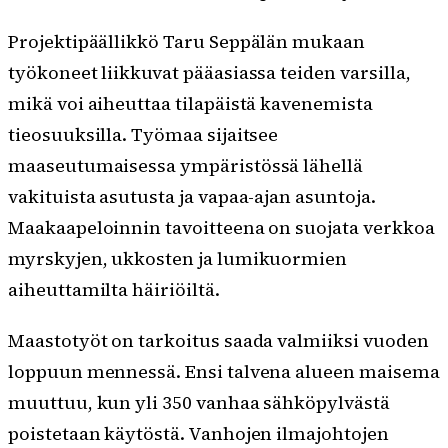
Projektipäällikkö Taru Seppälän mukaan
työkoneet liikkuvat pääasiassa teiden varsilla,
mikä voi aiheuttaa tilapäistä kavenemista
tieosuuksilla. Työmaa sijaitsee
maaseutumaisessa ympäristössä lähellä
vakituista asutusta ja vapaa-ajan asuntoja.
Maakaapeloinnin tavoitteena on suojata verkkoa
myrskyjen, ukkosten ja lumikuormien
aiheuttamilta häiriöiltä.
Maastotyöt on tarkoitus saada valmiiksi vuoden
loppuun mennessä. Ensi talvena alueen maisema
muuttuu, kun yli 350 vanhaa sähköpylvästä
poistetaan käytöstä. Vanhojen ilmajohtojen