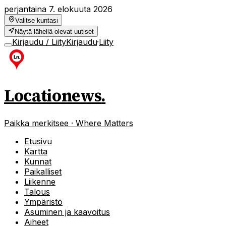
perjantaina 7. elokuuta 2026
Valitse kuntasi
Näytä lähellä olevat uutiset
Kirjaudu / Liity
Kirjaudu
·
Liity
Locationews
.
Paikka merkitsee · Where Matters
Etusivu
Kartta
Kunnat
Paikalliset
Liikenne
Talous
Ympäristö
Asuminen ja kaavoitus
Aiheet