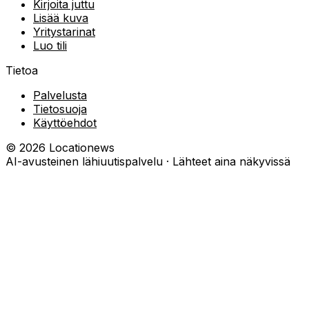
Kirjoita juttu
Lisää kuva
Yritystarinat
Luo tili
Tietoa
Palvelusta
Tietosuoja
Käyttöehdot
©
2026
Locationews
AI-avusteinen lähiuutispalvelu · Lähteet aina näkyvissä