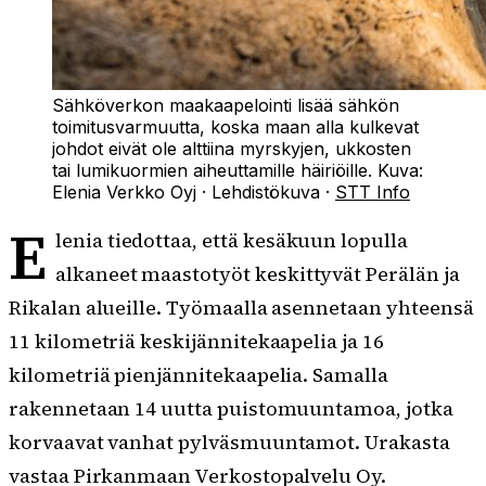
Sähköverkon maakaapelointi lisää sähkön
toimitusvarmuutta, koska maan alla kulkevat
johdot eivät ole alttiina myrskyjen, ukkosten
tai lumikuormien aiheuttamille häiriöille.
Kuva:
Elenia Verkko Oyj
·
Lehdistökuva
·
STT Info
E
lenia tiedottaa, että kesäkuun lopulla
alkaneet maastotyöt keskittyvät Perälän ja
Rikalan alueille. Työmaalla asennetaan yhteensä
11 kilometriä keskijännitekaapelia ja 16
kilometriä pienjännitekaapelia. Samalla
rakennetaan 14 uutta puistomuuntamoa, jotka
korvaavat vanhat pylväsmuuntamot. Urakasta
vastaa Pirkanmaan Verkostopalvelu Oy.