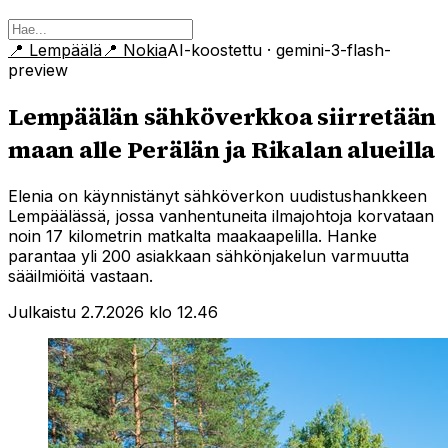
📍
Lempäälä
📍
Nokia
AI-koostettu
· gemini-3-flash-
preview
Lempäälän sähköverkkoa siirretään
maan alle Perälän ja Rikalan alueilla
Elenia on käynnistänyt sähköverkon uudistushankkeen
Lempäälässä, jossa vanhentuneita ilmajohtoja korvataan
noin 17 kilometrin matkalta maakaapelilla. Hanke
parantaa yli 200 asiakkaan sähkönjakelun varmuutta
sääilmiöitä vastaan.
Julkaistu 2.7.2026 klo 12.46