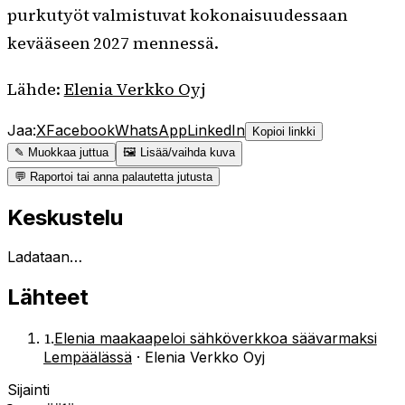
purkutyöt valmistuvat kokonaisuudessaan
kevääseen 2027 mennessä.
Lähde:
Elenia Verkko Oyj
Jaa:
X
Facebook
WhatsApp
LinkedIn
Kopioi linkki
✎ Muokkaa juttua
🖼 Lisää/vaihda kuva
💬 Raportoi tai anna palautetta jutusta
Keskustelu
Ladataan…
Lähteet
1
.
Elenia maakaapeloi sähköverkkoa säävarmaksi
Lempäälässä
·
Elenia Verkko Oyj
Sijainti