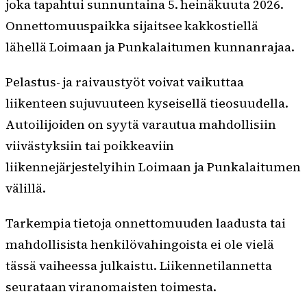
joka tapahtui sunnuntaina 5. heinäkuuta 2026.
Onnettomuuspaikka sijaitsee kakkostiellä
lähellä Loimaan ja Punkalaitumen kunnanrajaa.
Pelastus- ja raivaustyöt voivat vaikuttaa
liikenteen sujuvuuteen kyseisellä tieosuudella.
Autoilijoiden on syytä varautua mahdollisiin
viivästyksiin tai poikkeaviin
liikennejärjestelyihin Loimaan ja Punkalaitumen
välillä.
Tarkempia tietoja onnettomuuden laadusta tai
mahdollisista henkilövahingoista ei ole vielä
tässä vaiheessa julkaistu. Liikennetilannetta
seurataan viranomaisten toimesta.