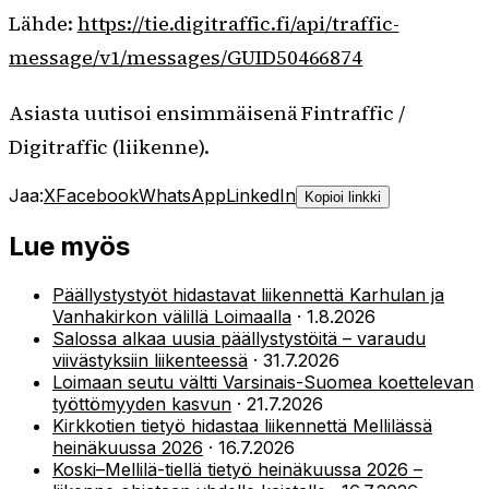
Lähde:
https://tie.digitraffic.fi/api/traffic-
message/v1/messages/GUID50466874
Asiasta uutisoi ensimmäisenä Fintraffic /
Digitraffic (liikenne).
Jaa:
X
Facebook
WhatsApp
LinkedIn
Kopioi linkki
Lue myös
Päällystystyöt hidastavat liikennettä Karhulan ja
Vanhakirkon välillä Loimaalla
·
1.8.2026
Salossa alkaa uusia päällystystöitä – varaudu
viivästyksiin liikenteessä
·
31.7.2026
Loimaan seutu vältti Varsinais-Suomea koettelevan
työttömyyden kasvun
·
21.7.2026
Kirkkotien tietyö hidastaa liikennettä Mellilässä
heinäkuussa 2026
·
16.7.2026
Koski–Mellilä-tiellä tietyö heinäkuussa 2026 –