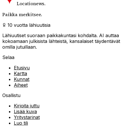
Locationews
.
Paikka merkitsee.
10 vuotta lähiuutisia
Lähiuutiset suoraan paikkakuntasi kohdalta. AI auttaa
kokoamaan julkisista lähteistä, kansalaiset täydentävät
omilla jutuillaan.
Selaa
Etusivu
Kartta
Kunnat
Aiheet
Osallistu
Kirjoita juttu
Lisää kuva
Yritystarinat
Luo tili