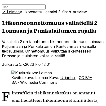
📍
Loimaa
AI-koostettu
· gemini-3-flash-preview
Liikenneonnettomuus valtatiellä 2
Loimaan ja Punkalaitumen rajalla
Valtatiellä 2 on tapahtunut liikenneonnettomuus Loimaan
Kuljunmaan ja Punkalaitumen Kanteenmaan välisellä
tieosuudella. Onnettomuus vaikuttaa liikenteeseen
Forssan ja Huittisten välisellä reitillä.
Julkaistu 5.7.2026 klo 12.01
Kuvituskuva: Loimaa
Kuva:
Urjanhai
·
CC BY-
SA
·
Wikimedia Commons
F
intrafficin tieliikennekeskus on antanut
ensitiedotteen liikenneonnettomuudesta,