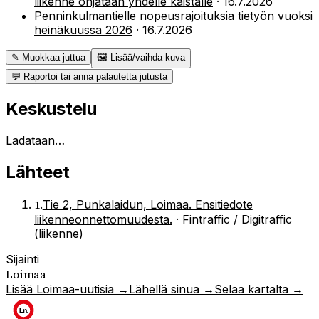
liikenne ohjataan yhdelle kaistalle
·
16.7.2026
Penninkulmantielle nopeusrajoituksia tietyön vuoksi
heinäkuussa 2026
·
16.7.2026
✎ Muokkaa juttua
🖼 Lisää/vaihda kuva
💬 Raportoi tai anna palautetta jutusta
Keskustelu
Ladataan…
Lähteet
1
.
Tie 2, Punkalaidun, Loimaa. Ensitiedote
liikenneonnettomuudesta.
·
Fintraffic / Digitraffic
(liikenne)
Sijainti
Loimaa
Lisää
Loimaa
-uutisia →
Lähellä sinua →
Selaa kartalta →