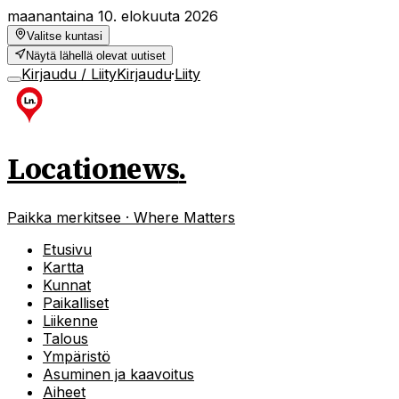
maanantaina 10. elokuuta 2026
Valitse kuntasi
Näytä lähellä olevat uutiset
Kirjaudu / Liity
Kirjaudu
·
Liity
Locationews
.
Paikka merkitsee · Where Matters
Etusivu
Kartta
Kunnat
Paikalliset
Liikenne
Talous
Ympäristö
Asuminen ja kaavoitus
Aiheet