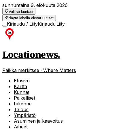
sunnuntaina 9. elokuuta 2026
Valitse kuntasi
Näytä lähellä olevat uutiset
Kirjaudu / Liity
Kirjaudu
·
Liity
Locationews
.
Paikka merkitsee · Where Matters
Etusivu
Kartta
Kunnat
Paikalliset
Liikenne
Talous
Ympäristö
Asuminen ja kaavoitus
Aiheet