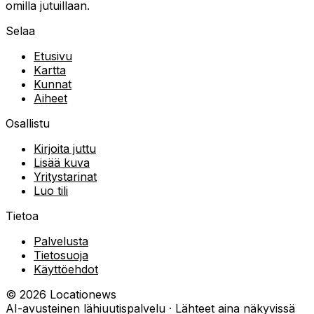
omilla jutuillaan.
Selaa
Etusivu
Kartta
Kunnat
Aiheet
Osallistu
Kirjoita juttu
Lisää kuva
Yritystarinat
Luo tili
Tietoa
Palvelusta
Tietosuoja
Käyttöehdot
©
2026
Locationews
AI-avusteinen lähiuutispalvelu · Lähteet aina näkyvissä