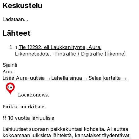
Keskustelu
Ladataan…
Lähteet
1
.
Tie 12292, eli Laukkaniityntie, Aura.
Liikennetiedote.
·
Fintraffic / Digitraffic (liikenne)
Sijainti
Aura
Lisää
Aura
-uutisia →
Lähellä sinua →
Selaa kartalta →
Locationews
.
Paikka merkitsee.
10 vuotta lähiuutisia
Lähiuutiset suoraan paikkakuntasi kohdalta. AI auttaa
kokoamaan julkisista lähteistä, kansalaiset täydentävät