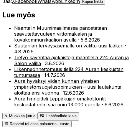
Jaa:
X
Facebook
WhatsApp
LinkedIn
Kopioi linkki
Lue myös
Naantalin Muumimaailmassa panostetaan
saavutettavuuteen viittomakielen ja
kuvakommunikaation avulla
·
5.8.2026
Suutarilan terveysasemalle on valittu uusi lääkäri
·
4.8.2026
Tietyö kaventaa ajokaistoja maantiellä 224 Auran ja
Salon välillä
·
3.8.2026
Liikenneonnettomuus tiellä 224 Auran keskustan
tuntumassa
·
14.7.2026
Aura hyväksyi viiden kunnan yhteisen
ympäristönsuojelusopimuksen – uusi lautakunta
aloittaa ensi vuonna
·
12.6.2026
Aura hinnoitteli Leppäkujan omakotitontit –
keskustatontin saa noin 13 000 eurolla
·
6.6.2026
✎ Muokkaa juttua
🖼 Lisää/vaihda kuva
💬 Raportoi tai anna palautetta jutusta