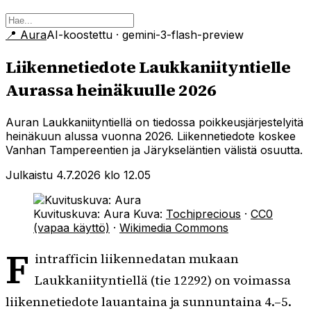
📍
Aura
AI-koostettu
· gemini-3-flash-preview
Liikennetiedote Laukkaniityntielle
Aurassa heinäkuulle 2026
Auran Laukkaniityntiellä on tiedossa poikkeusjärjestelyitä
heinäkuun alussa vuonna 2026. Liikennetiedote koskee
Vanhan Tampereentien ja Järykseläntien välistä osuutta.
Julkaistu 4.7.2026 klo 12.05
Kuvituskuva: Aura
Kuva:
Tochiprecious
·
CC0
(vapaa käyttö)
·
Wikimedia Commons
F
intrafficin liikennedatan mukaan
Laukkaniityntiellä (tie 12292) on voimassa
liikennetiedote lauantaina ja sunnuntaina 4.–5.