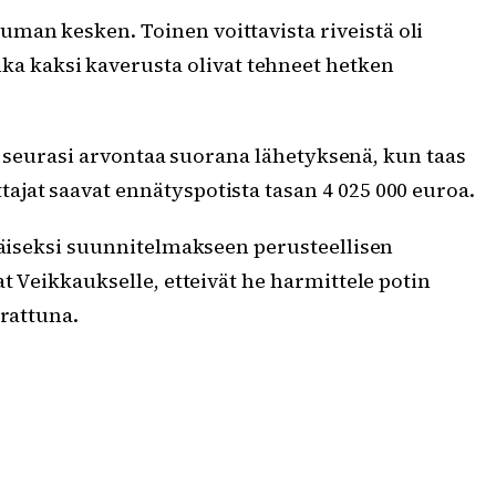
uman kesken. Toinen voittavista riveistä oli
ka kaksi kaverusta olivat tehneet hetken
tä seurasi arvontaa suorana lähetyksenä, kun taas
jat saavat ennätyspotista tasan 4 025 000 euroa.
mmäiseksi suunnitelmakseen perusteellisen
t Veikkaukselle, etteivät he harmittele potin
rrattuna.