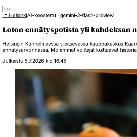
📍
Helsinki
AI-koostettu
· gemini-3-flash-preview
Loton ennätyspotista yli kahdeksan
Helsingin Kannelmäessä sijaitsevassa kauppakeskus Kaares
ennätysarvonnassa. Molemmat voittajat kuittaavat historiall
Julkaistu 5.7.2026 klo 16.45