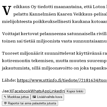
V
eikkaus Oy tiedotti maanantaina, että Loton 
pelattu Kannelmäen Kaaren Veikkaus-pelisali
mielijohteesta poikkeuksellisesti kaukana kotoaa
Voittajat kertovat pelanneensa satunnaisella rivil
toinen sai tietää miljoonista vasta sunnuntaiaamu
Tuoreet miljonäärit suunnittelevat käyttävänsä ra
kotiremontin tekemisen, mutta muuten suurempia hur
jakautumista, sillä miljoonavoitto on joka tapauks
Lähde:
https://www.sttinfo.fi/tiedote/72181634/tu
Jaa:
X
Facebook
WhatsApp
LinkedIn
Kopioi linkki
✎ Muokkaa juttua
🖼 Lisää/vaihda kuva
💬 Raportoi tai anna palautetta jutusta