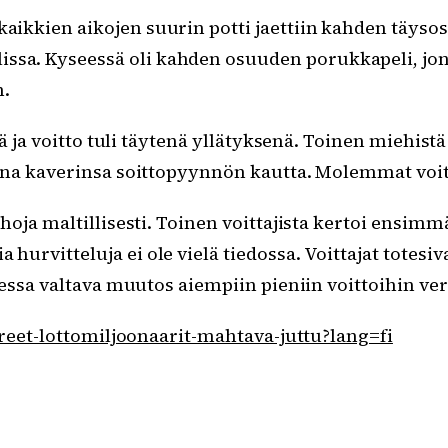
kaikkien aikojen suurin potti jaettiin kahden täysos
ssa. Kyseessä oli kahden osuuden porukkapeli, jon
n.
lä ja voitto tuli täytenä yllätyksenä. Toinen miehis
na kaverinsa soittopyynnön kautta. Molemmat voitta
hoja maltillisesti. Toinen voittajista kertoi ensi
vitteluja ei ole vielä tiedossa. Voittajat totesiva
essa valtava muutos aiempiin pieniin voittoihin ve
oreet-lottomiljoonaarit-mahtava-juttu?lang=fi