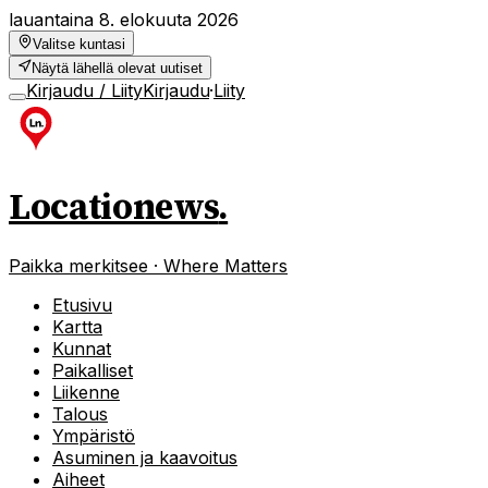
lauantaina 8. elokuuta 2026
Valitse kuntasi
Näytä lähellä olevat uutiset
Kirjaudu / Liity
Kirjaudu
·
Liity
Locationews
.
Paikka merkitsee · Where Matters
Etusivu
Kartta
Kunnat
Paikalliset
Liikenne
Talous
Ympäristö
Asuminen ja kaavoitus
Aiheet