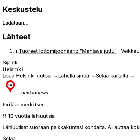
Keskustelu
Ladataan…
Lähteet
1
.
Tuoreet lottomiljoonäärit: ”Mahtava juttu”
·
Veikkau
Sijainti
Helsinki
Lisää
Helsinki
-uutisia →
Lähellä sinua →
Selaa kartalta →
Locationews
.
Paikka merkitsee.
10 vuotta lähiuutisia
Lähiuutiset suoraan paikkakuntasi kohdalta. AI auttaa kokoa
Selaa