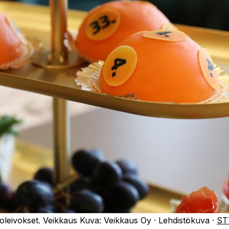
loleivokset. Veikkaus
Kuva:
Veikkaus Oy
·
Lehdistökuva
·
ST