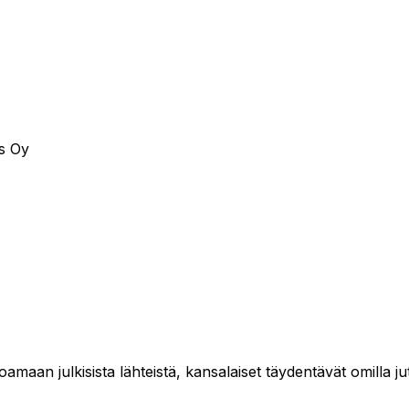
s Oy
maan julkisista lähteistä, kansalaiset täydentävät omilla jut